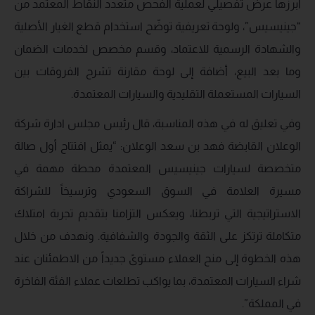
أبرزها عرض تفصيلي لعملية الفحص متعدد النقاط المعتمد من
“جينيسيس”، ولوحة تعريفية توضّح استخدام قطع الغيار الأصلية
والشهادة الرسمية للاعتماد، وقسم مخصص لخدمات الضمان
وما بعد البيع، أضافة إلى لوحة مقارنة تشرح الفروقات بين
السيارات المستعملة التقليدية والسيارات المعتمدة.
وفي تعليق له في هذه المناسبة، قال رئيس مجلس ادارة شركة
الوعلان القابضة فهد بن سعد الوعلان: “يمثل افتتاح أول صالة
متخصصة لسيارات جينيسيس المعتمدة محطة مهمة في
مسيرة العلامة في السوق السعودي وترسيخاً للشراكة
الاستراتيجية التي تربطنا، ويعكس التزامنا بتقديم تجربة امتلاك
متكاملة ترتكز على الثقة والجودة والشفافية. ونهدف من خلال
هذه الخطوة إلى منح العملاء مستوىً جديداً من الاطمئنان عند
شراء السيارات المعتمدة، بما يواكب تطلعات عملاء الفئة الفاخرة
في المملكة”.