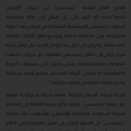
المدير العام لعلامة “جينيسيس” في شركة “الوعلان
للتجارة”محمد أبو النور، قال: “إن افتتاح أول صالة متخصصة
لسيارات جينيسيس المستعملة المعتمدة في الرياض تُعد خطوة
استراتيجية تعزز منظومة خدماتنا وتوسع نطاق الخيارات المتاحة
أمام عملائنا. ونحرص من خلال هذا الإنجاز الجديد على توفير تجربة
شراء ترتقي إلى معايير جينيسيس العالمية، عبر سيارات خضعت
لفحوصات دقيقة واعتماد رسمي يضمن أعلى مستويات الجودة
والموثوقية، ما يعكس التزامنا المستمر بتقديم قيمة استثنائية
وتجربة امتلاك فاخرة في مختلف مراحلها.”
وتربط شركة “الوعلان للتجارة” علاقة شراكة استراتيجية طويلة
مع علامة “جينيسيس”، كونها وكيلاً رسميا للعلامة في المملكة
العربية السعودية (المنطقة الوسطى)، وأسهمت منذ انطلاق
“جينيسيس” في السوق المحلي في تعزيز حضورها ضمن قطاع