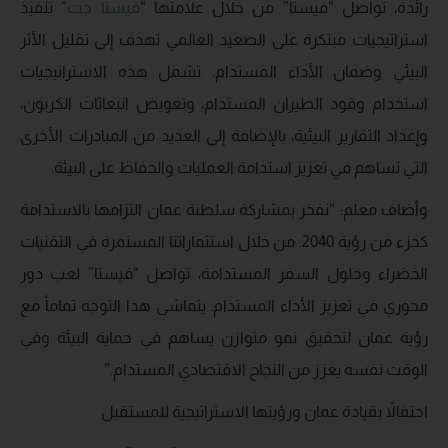
رائدة، تواصل “فيستا” من خلال علامتها “
فيستا
جت
” تنفيذ
استراتيجيات مبتكرة على الصعيد العالمي تهدف إلى تقليل الأثر
البيئي وضمان الأداء المستدام. تشمل هذه الاستراتيجيات
استخدام وقود الطيران المستدام، وتعويض انبعاثات الكربون،
وإعداد التقارير البيئية، بالإضافة إلى العديد من المبادرات الأخرى
التي تساهم في تعزيز استدامة العمليات والحفاظ على البيئة.
وأضاف معلم: “نفخر بمشاركة سلطنة عمان التزامها بالاستدامة
كجزء من رؤية 2040. من خلال استثماراتنا المستمرة في التقنيات
الخضراء وحلول السفر المستدامة، تواصل “فيستا” لعب دور
محوري في تعزيز الأداء المستدام. يتماشى هذا التوجه تماماً مع
رؤية عمان لتحقيق نمو متوازن يساهم في حماية البيئة وفي
الوقت نفسه يعزز من النجاح الاقتصادي المستدام.”
احتفالاً بقيادة عمان ورؤيتها الاستراتيجية للمستقبل