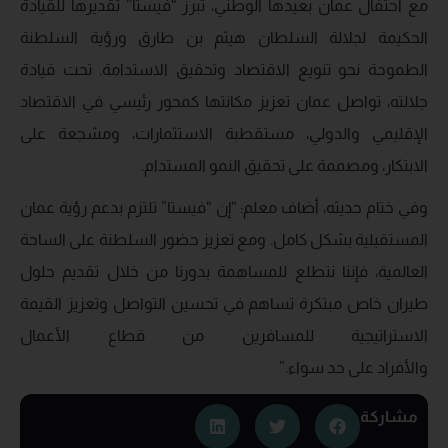
مع احتفال عمان بعيدها الوطني، تبرز “فيستا” تقديرها للقيادة
الحكيمة لجلالة السلطان هيثم بن طارق ورؤية السلطنة
الطموحة نحو تنويع الاقتصاد وتحقيق الاستدامة. تحت قيادة
جلالته، تواصل عمان تعزيز مكانتها كمحور رئيسي في الاقتصاد
الإقليمي والدولي، مستقطبة الاستثمارات، ومشجعة على
الابتكار، ومصممة على تحقيق النمو المستدام.
وفي ختام حديثه، أضاف معلم: “إن “فيستا” تلتزم بدعم رؤية عمان
المستقبلية بشكل كامل. ومع تعزيز حضور السلطنة على الساحة
العالمية، فإننا نتطلع للمساهمة بدورنا من خلال تقديم حلول
طيران خاص مبتكرة تساهم في تحسين التواصل وتعزيز القيمة
الاستراتيجية للمسافرين من قطاع الأعمال
والأفراد على حد سواء.”
مشاركة