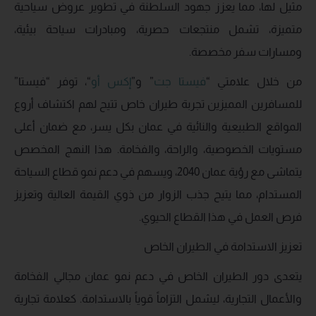
مثيل لها، مما يعزز جهود السلطنة في تطوير عروض سياحية
متميزة، تشمل منتجعات حصرية، ومبادرات سياحة بيئية،
ومسارات سفر مخصصة.
من خلال علامتي “
فيستا
جت
” و”
إكس
أو
“، توفر “فيستا”
للمسافرين المميزين تجربة طيران خاص تتيح لهم اكتشاف أروع
المواقع الطبيعية والنائية في عمان بكل يسر، مع ضمان أعلى
مستويات الخصوصية، والراحة، والفخامة. هذا النهج المخصص
يتماشى مع رؤية عمان 2040، ويسهم في دعم نمو قطاع السياحة
المستدام، مما يتيح جذب الزوار من ذوي القيمة العالية وتعزيز
فرص العمل في هذا القطاع الحيوي.
تعزيز الاستدامة في الطيران الخاص
يتعدى دور الطيران الخاص في دعم نمو عمان مجالي الفخامة
والأعمال التجارية، ليشمل التزاماً قوياً بالاستدامة. كعلامة تجارية