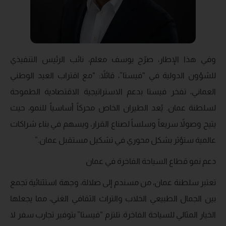
وفي هذا الإطار، صرّح يوسف معلم، نائب الرئيس التنفيذي
للشؤون الدولية في “فيستا”، قائلاً: “مع اقتراب العيد الوطني
العماني، تفخر فيستا بدعم الاستراتيجية الاقتصادية الطموحة
لسلطنة عمان. يُعد الطيران الخاص محركاً أساسياً للنمو، حيث
يتيح وصولاً سريعاً وسلساً لصناع القرار، ويسهم في بناء شراكات
عالمية ستؤثر بشكل محوري في تشكيل مستقبل عمان.”
دعم نمو قطاع السياحة الفاخرة في عمان
تعتبر سلطنة عمان، من مسندم إلى صلالة، وجهة استثنائية تجمع
بين الجمال الطبيعي الخلاب والتراث الثقافي الغني، مما يجعلها
الخيار المثالي للسياحة الفاخرة. تلتزم “فيستا” بتوفير تجارب سفر لا