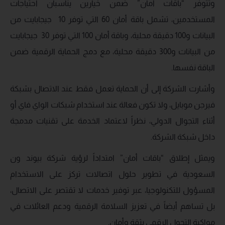
وتتوفر “باقات أمان” ضمن خيارين يناسبان احتياجات
المستخدمين، تشمل باقة أمان 60 التي توفر 10 جيجابايت من
البيانات و100 دقيقة محلية، وباقة أمان 100 التي توفر 30 جيجابايت
من البيانات و300 دقيقة محلية، مع دمج الحماية الرقمية ضمن
الباقة نفسها.
وأشارت الشركة إلى أن الحماية تعمل فقط عند الاتصال بشبكة
فيرجن موبايل، ولا تكون فعالة عند استخدام شبكات الواي فاي أو
أثناء التجوال الدولي، نظراً لاعتماد الخدمة على تقنيات مدمجة
داخل شبكة الشركة.
ويمثل إطلاق “باقات أمان” امتداداً لرؤية شركة بيوند ون
السعودية في تطوير حلول اتصالات تركز على الاستخدام
المسؤول للتكنولوجيا، عبر توفير خدمات لا تقتصر على الاتصال،
بل تساهم أيضاً في تعزيز السلامة الرقمية ودعم العائلات في
مواكبة التحول الرقمي بثقة وأمان.