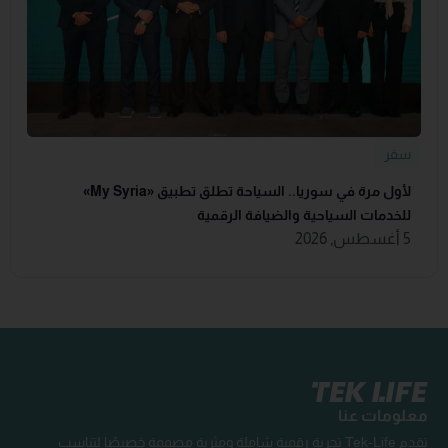
سفر
لأول مرة في سوريا.. السياحة تطلق تطبيق «‏My Syria‏»
للخدمات السياحية والضيافة ‏الرقمية
5 أغسطس, 2026
معلومات عنا
تقدم Tek-Life تجربة رقمية شاملة ومثرية مصممة خصيصًا لتناسب