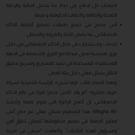
احتياجات كل قطاع على حدة، بما يشمل المالية والرعاية
الصحية والطاقة والجهات الحكومية وغيرها.
أمن مدمج في جميع طبقات تصميم أنظمة الذكاء
الاصطناعي، بما يضمن الثقة والمرونة والامتثال.
خدمات واستشارات في مجال الذكاء الاصطناعي من خلال
فِرق هندسية تعمل ميدانيًا مع الفرق التشغيلية في الجهة
المستفيدة، للمساعدة في تنفيذ المشاريع وتسريع تحقيق
النتائج بشكل فعلي داخل بيئة العمل.
وبهذا الصدد، قالت «إيفا تشين»، الرئيسة التنفيذية لشركة
«تريند مايكرو»: “لم يعُد الأمن عنصرًا ثانويًا في عالم الذكاء
الاصطناعي، بل أصبح الركيزة التي يقوم عليها. وتُجسّد
«Magna AI» هذا المفهوم بشكلٍ عملي عبر دمج أعلى
معايير الحماية في صميم منظوماتها لضمان تطوّرٍ آمنٍ
ومسؤول لهذه التقنيات”. وأضافت: “نسعى في «تريند