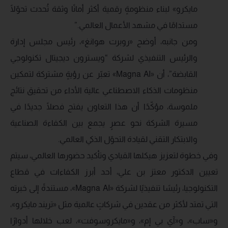
مايكرو» لبناء منظومةٍ رقمية أكثر أمانًا وثقة تُحدث تحوّلًا
مستدامًا في مشهد الأعمال العالمي.”
ومن جانبه، أوضح «روبرت هوانغ»، رئيس مجلس إدارة
والرئيس التنفيذي لشركة “ويسترون ديجيتال تكنولوجي
القابضة”، أن «Magna AI» تعبّر عن رؤيةٍ مشتركة لتمكين
منظومات الذكاء الاصطناعي عالية الأداء من تحقيق نتائج
ملموسة، مؤكّدًا أن هذا التعاون يفتح فصلًا جديدًا في
مسيرة الشركة نحو عصرٍ يجمع بين الكفاءة الصناعية
والابتكار التقني لقيادة التحوّل الذكي العالمي.
وفي خطوة لتعزيز هيكلها القيادي وتأكيد حضورها العالمي، سيتم
تعيين الدكتور معتز بن علي، أحد أبرز الكفاءات في قطاع
التكنولوجيا، رئيسًا تنفيذيًا لشركة «Magna AI»، مستندةً إلى خبرته
التي تمتد لأكثر من عقدين في شركاتٍ عالمية مثل «تريند مايكرو»،
و«ساب»، و«آي بي إم»، و«مايكروسوفت»، لعب خلالها أدوارًا