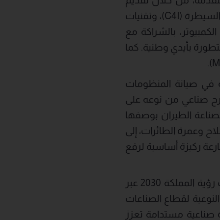
حلول نوعية في ثلاثة محاور رئيسية تشمل: أنظمة القيادة والتحكم والاتصالات والسيطرة (C4I)، وتقنيات
أجهزة الكمبيوتر، بالشراكة مع
متطورة بأيدي وطنية. كما
 في صيانة المنظومات
رح صناعي من نوعه على
صناعة الطيران بوصفها
اح وعمرة الطائرات، إلى
ارعة ركيزة أساسية لرفع
وتجسد مشاركة SAMI في هذا الحدث الدولي التزامها الراسخ بدعم مستهدفات رؤية المملكة 2030 عبر
 النوعية لقطاع الصناعات
دة صناعية مستدامة تعزز