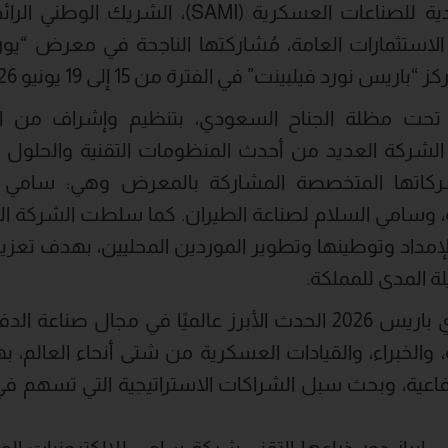
اختتمت الشركة السعودية للصناعات العسكرية (AMI
س نورد فيلبينت” في الفترة من 15 إلى 19 يونيو 2026.
جاءت مشاركة SAMI تحت مظلة الجناح السعودي، بتنظيم وإشراف م
ركة العديد من أحدث المنظومات التقنية والحلول الدف
شركاتها المتخصصة المشاركة بالمعرض وهي: سامي للإ
 وسامي السلام لصناعة الطيران. كما سلطت الشركة الضو
مداد وتوطينها وتطوير الموردين المحليين، بهدف تعزيز
ة المدى للمملكة.
يُعدّ معرض يوروساتوري باريس 2026 الحدث الأبرز عالميًا في مجا
والخبراء، والقيادات العسكرية من شتى أنحاء العالم، ب
لدفاعية، وبحث سبل الشراكات الاستراتيجية التي تسهم 
كزت شركة SAMI على إبراز دور ذراعها التقني شركة سامي للإلكتروني