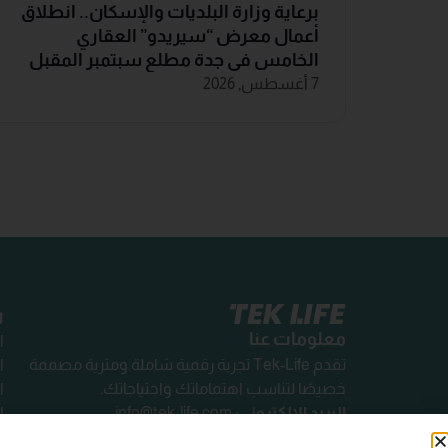
برعاية وزارة البلديات والإسكان.. انطلاق
أعمال معرض “سيريدو” العقاري
الخامس في جدة مطلع سبتمبر المقبل
7 أغسطس, 2026
ر
معلومات عنا
ا
تقدم Tek-Life تجربة رقمية شاملة ومثرية مصممة
ا
خصيصًا لتناسب اهتماماتك واحتياجاتك.
ا
البريد الإلكتروني:
info@tek-life.com
ا
ا