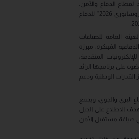
S)، الشريك الوطني الرائد لقطاع الدفاع والأمن،
وإحدى شركات صندوق الاستثمارات العامة، مُشاركتها الناجحة في معرض “يوروساتوري 2026” للدفاع
ن الهيئة العامة للصناعات
اعية المُبتكرة، مبرزة
لكترونيات المتقدمة،
ء على برنامجها الرائد
 القدرات الوطنية ودعم
ل صناعة الدفاع البري والجوي، ويجمع
هدف الاطلاع على الجيل
في صياغة مستقبل الأمن
ات المتقدمة، من خلال تقديم