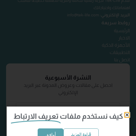
تقدم Tek-Life تجربة رقمية شاملة ومثرية مصممة خصيصًا لتناسب
اهتماماتك واحتياجاتك.
البريد الإلكتروني:
info@tek-life.com
روابط سريعة
الرئيسية
الاخبار
الأجهزة الذكية
التطبيقات
اتصل بنا
النشرة الأسبوعية
احصل على مقالات وعروض المدونة عبر البريد
الإلكتروني
كيف نستخدم ملفات
تعريف الارتباط
إشترك الآن
قراءة المزيد
أوافق