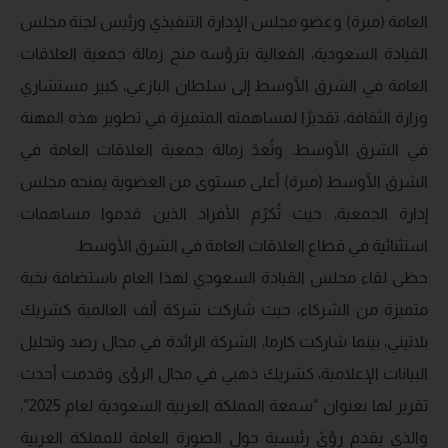
العامة (مبرة) وعضو مجلس الإدارة التنفيذي ورئيس لجنة مجلس
القيادة السعودية، الفعالية بترؤسه منح زمالة جمعية العلاقات
العامة في الشرق الأوسط إلى سلطان البازعي، كبير مستشاري
وزارة الثقافة، تقديرًا لمساهمته المتميزة في تطوير هذه المهنة
في الشرق الأوسط. وتُعدّ زمالة جمعية العلاقات العامة في
الشرق الأوسط (مبرة) أعلى مستوى من العضوية يمنحه مجلس
إدارة الجمعية، حيث تُكرّم الأفراد الذين قدموا مساهمات
استثنائية في قطاع العلاقات العامة في الشرق الأوسط.
حظى لقاء مجلس القيادة السعودي لهذا العام باستضافة نخبة
متميزة من الشركاء، حيث شاركت شركة ألف العالمية كشريك
بلاتيني، بينما شاركت كارما، الشركة الرائدة في مجال رصد وتحليل
البيانات الإعلامية، كشريك ذهبي في مجال الرؤى وقدمت أحدث
تقرير لها بعنوان “سمعة المملكة العربية السعودية لعام 2025″،
والذي يقدم رؤىً رئيسية حول الصورة العامة للمملكة العربية