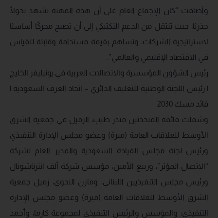
وأضافت “كان الإجماع العام على أن هذه المهنة تشهد تحولًا
جذريًا، حيث تنتقل من الدعم التكتيكي إلى أن تصبح محركًا أساسيًا
لاستراتيجية الشركات، وتساهم بقيمة مستدامة وقابلة للقياس
في الاقتصاد الإقليمي والعالمي”.
رئيس الشؤون المؤسسية والاتصالات العربية في يونيليفر الخليج
| رئيس اللجنة الوطنية للتغليف الدائري – اتحاد الغرف السعودية |
قائد مسك 2030
وشملت قائمة المتحدثين منذر طيب، الزميل في جمعية الشرق
الأوسط للعلاقات العامة (مبرة) وعضو مجلس الإدارة التنفيذي
ورئيس لجنة مجلس القيادة السعودية والمدير العام لشركة
“الاتصال المؤثر”، وربيع الأمين، مؤسس شركة ألف انترناشونال
ورئيس مجلس التنفيذيين اللبناني، ومازن النحوي، زميل جمعية
الشرق الأوسط للعلاقات العامة (مبرة) وعضو مجلس الإدارة
التنفيذي؛ والمؤسس والرئيس التنفيذي لمجموعة كارما، وأحمد