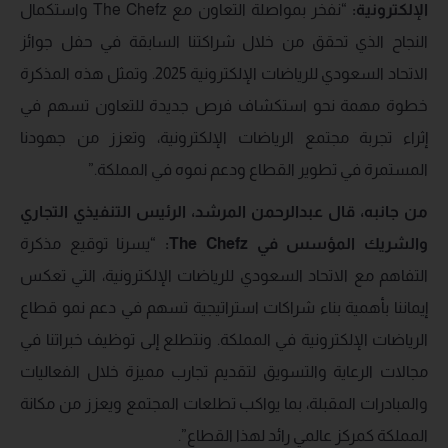
الإلكترونية:
“نفخر بمواصلة التعاون مع The Chefz واستكمال
النجاح الذي تحقق من خلال شراكتنا السابقة في حفل جوائز
الاتحاد السعودي للرياضات الإلكترونية 2025. وتمثل هذه المذكرة
خطوة مهمة نحو استكشاف فرص جديدة للتعاون تسهم في
إثراء تجربة مجتمع الرياضات الإلكترونية، وتعزز من جهودنا
المستمرة في تطوير القطاع ودعم نموه في المملكة.”
من جانبه، قال عبدالرحمن المرشد، الرئيس التنفيذي التجاري
والشريك المؤسس في
The Chefz
:
“يسرنا توقيع مذكرة
التفاهم مع الاتحاد السعودي للرياضات الإلكترونية، التي تعكس
إيماننا بأهمية بناء شراكات استراتيجية تسهم في دعم نمو قطاع
الرياضات الإلكترونية في المملكة. ونتطلع إلى توظيف خبراتنا في
مجالات الرعاية والتسويق لتقديم تجارب مميزة خلال الفعاليات
والمبادرات المقبلة، بما يواكب تطلعات المجتمع ويعزز من مكانة
المملكة كمركز عالمي رائد لهذا القطاع”.