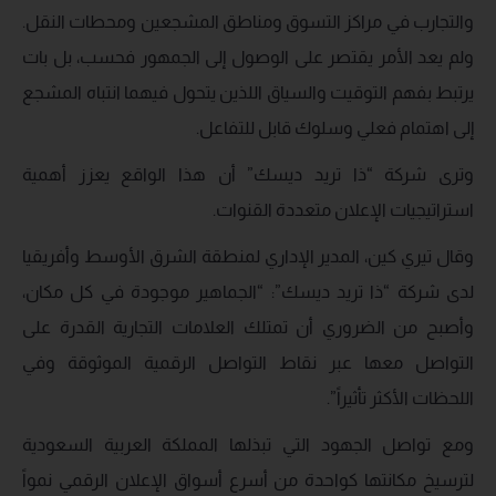
والتجارب في مراكز التسوق ومناطق المشجعين ومحطات النقل.
ولم يعد الأمر يقتصر على الوصول إلى الجمهور فحسب، بل بات
يرتبط بفهم التوقيت والسياق اللذين يتحول فيهما انتباه المشجع
إلى اهتمام فعلي وسلوك قابل للتفاعل.
وترى شركة “ذا تريد ديسك” أن هذا الواقع يعزز أهمية
استراتيجيات الإعلان متعددة القنوات.
وقال تيري كين، المدير الإداري لمنطقة الشرق الأوسط وأفريقيا
لدى شركة “ذا تريد ديسك”: “الجماهير موجودة في كل مكان،
وأصبح من الضروري أن تمتلك العلامات التجارية القدرة على
التواصل معها عبر نقاط التواصل الرقمية الموثوقة وفي
اللحظات الأكثر تأثيراً”.
ومع تواصل الجهود التي تبذلها المملكة العربية السعودية
لترسيخ مكانتها كواحدة من أسرع أسواق الإعلان الرقمي نمواً