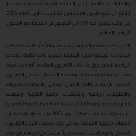
والبطولات العالمية. ففي المملكة العربية السعودية وحدها،
يُتوقع أن يتابع ملايين المشجعين منافسات كأس العالم 2026،
في وقت يتفاعل فيه 81% من الجمهور في المملكة مع المحتوى
الرياضي المباشر.
إلا أن رحلة المشجع اليوم باتت مختلفة تماماً عمّا كانت عليه خلال
البطولات الرياضية الكبرى السابقة. فبعدما كانت متابعة الأحداث
الرياضية تتمحور حول شاشات التلفزيون التقليدية، أصبحت التجربة
تمتد عبر منظومة متصلة ومتعددة الشاشات تشمل التلفزيون
المتصل بالإنترنت، والبث الصوتي الرقمي، والهواتف المحمولة،
والتطبيقات الرياضية، والشاشات الرقمية الخارجية، ومنصات
التجارة الرقمية. ووفقاً لنتائج دراسة (Sports Fandom) الصادرة
عن شركة “ذا تريد ديسك”، يرى 83% من عشاق الرياضة أن
القنوات الرقمية المتصلة، بما في ذلك منصات البث والتلفزيون
المتصل والبودكاست، أصبحت جزءاً أساسياً من تجربتهم الرياضية،