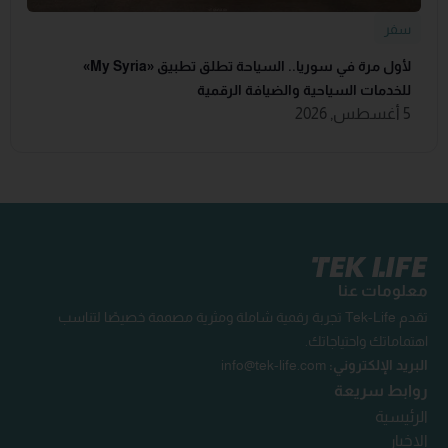
سفر
لأول مرة في سوريا.. السياحة تطلق تطبيق «‏My Syria‏»
للخدمات السياحية والضيافة ‏الرقمية
5 أغسطس, 2026
معلومات عنا
تقدم Tek-Life تجربة رقمية شاملة ومثرية مصممة خصيصًا لتناسب
اهتماماتك واحتياجاتك.
البريد الإلكتروني:
info@tek-life.com
روابط سريعة
الرئيسية
الاخبار