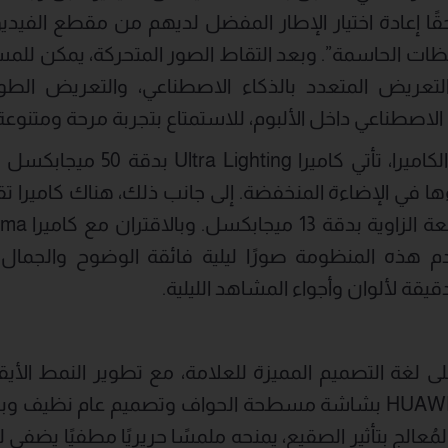
ات الحاسمة”. وبعد التقاط الصور المتحركة، يمكن للمست
التعريض المتعدد بالذكاء الاصطناعي، والتعريض الطو
 الاصطناعي داخل الألبوم، للاستمتاع بتجربة مرحة ومتنو
بالحديث عن مواصفات الكاميرا، تأت
م هذه المنظومة صورًا ليلية فائقة الوضوح والجمال 
يقة لألوان وأجواء المشاهد الليلية.
ي سلسلة Pura 80 على لغة التصميم المميزة للعلامة، مع تطوير النم
التقدم. يتميز HUAWEI Pura 80 بشاشة مسطحة الحواف وتصميم عام
مُعالج بتأثير الصقيع، يمنحه ملمسًا حريريًا مطفيًا يضف