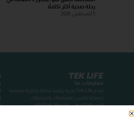
رحلة صحية أكثر تكاملاً
5 أغسطس, 2026
ر
معلومات عنا
ا
تقدم Tek-Life تجربة رقمية شاملة ومثرية مصممة
ا
خصيصًا لتناسب اهتماماتك واحتياجاتك.
ا
البريد الإلكتروني:
info@tek-life.com
ا
ا