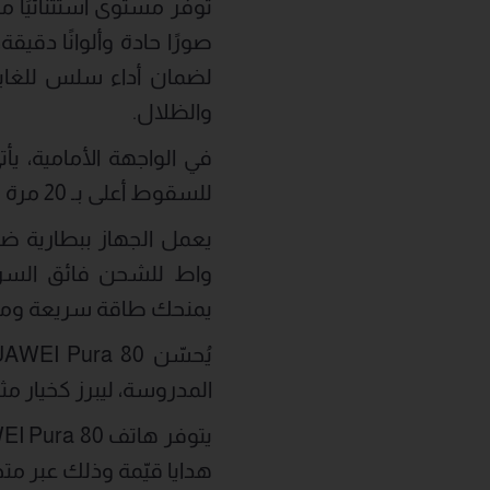
والظلال.
للسقوط أعلى بـ 20 مرة مقارنة بالزجاج العادي، مما يجعله متينًا بما يكفي لتحمل الحوادث اليومية.
يمنحك طاقة سريعة ومريح
المدروسة، ليبرز كخيار مثا
هدايا قيّمة وذلك عبر متج