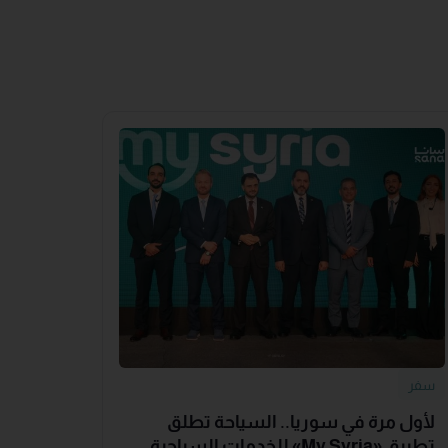
سفر
لأول مرة في سوريا.. السياحة تطلق
تطبيق «‏My Syria‏» للخدمات السياحية