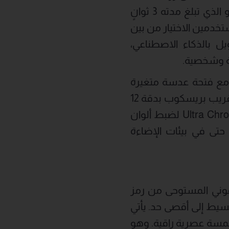
ويمكن للمستخدمين لاحقًا إعادة اختيار الإطار المفضل لديهم من مقطع الفيديو الذي تبلغ مدته 3 ثوانٍ
خدمين الاختيار من بين
يل بالذكاء الاصطناعي،
عة وشخصية.
ي كاميرا Ultra Lighting بدقة 50 ميجابكسل مع فتحة عدسة متغيرة
F1.4–F4.0، مما يعزز أداءها في الإضاءة المنخفضة. إلى جانب ذلك، هناك كاميرا تقريب بريسكوب بدقة 12
ميجابكسل، وكاميرا واسعة الزاوية بدقة 13 ميجابكسل. وبالاقتران مع كاميرا Ultra Chroma لضبط ألوان
حتى في بيئات الإضاءة
ط الأيقوني المستوحى من رمز
 نظيف وبسيط إلى أقصى حد. يأتي
ي لمسة عصرية راقية. وهو