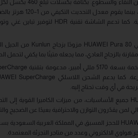
توفر مستوى استثنائيًا من النق
صورًا حادة وألوانًا دقيقة، بي
لضمان أداء سلس للغاية. كما تدعم الشاشة تقنية
في الواجهة الأمامية، يأتي Pura 80
ة في أي وقت تحتاج إليه.
يُحسّن HUAWEI Pura 80 جميع الأساسيات، من ميزات الكاميرا القوية
لي لمن يقدّرون التوازن والاحترافية بعيدًا عن الضجيج والت
ر هواوي الالكتروني وعدد من متاجر التجزئة المعتمدة.