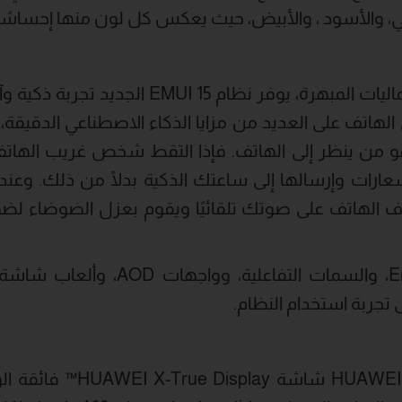
هبي، والأسود ، والأبيض، حيث يعكس كل لون منها إحساسًا 
إلى جانب الكاميرات والجماليات المبهرة، يوفر نظ
Pura . يحتوي الهاتف على العديد من مزايا الذكاء الاصطناعي الدق
هو من ينظر إلى الهاتف. فإذا التقط شخص غريب الهاتف
ارات وإرسالها إلى ساعتك الذكية بدلًا من ذلك. وعن
 الهاتف على صوتك تلقائيًا ويقوم بعزل الضوضاء 
ميزات مثل Emoji Crush، والسمات التفا
تجربة استخدام النظام.
تقدم سلسلة HUAWEI Pura 80 ش