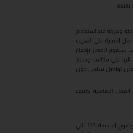
بالثقة.
ام EMUI 15 الجديد تجربة ذكية وآمنة ومرحة عند استخدام
يقة، مثل القدرة على التعرف
، سيقوم الجهاز بإخفاء
د الرد على مكالمة وسط
لضمان تواصل سلس دون
علية، وواجهات AOD، وألعاب شاشة القفل التفاعلية تضيف
اشة HUAWEI X-True Display™ فائقة الوضوح الجديدة كليًا، التي