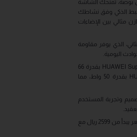
اء والسطوع. بكثافة بكسلات تبلغ 460 بكسل لكل بوصة، تمنحك الشاشة
نما يقوم معدل التحديث التكيفي من 1–120 هرتز بالضبط الذكي وفق نشاطك
 HDR لتوفير تباين غني وتوازن مثالي بين الإضاءات
HUAWEI  مزودًا بزجاج Kunlun من الجيل الثاني، الذي يوفر مقاومة
يعمل الجهاز ببطارية ضخمة بسعة 5170 مللي أمبير، مدعومة بتقنية HUAWEI SuperCharge بقدرة 66
واط للشحن فائق السرعة. كما يدعم الشحن اللاسلكي HUAWEI SuperCharge بقدرة 50 واط، مما
 إلى التصميم وتجربة المستخدم
عقيد.
يتوفر هاتف HUAWEI Pura 80 للحجز المسبق في المملكة العربية السعودية بسعر يبدأ من 2599 ريال مع