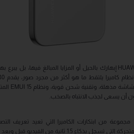
لا يحاول HUAWEI Pura 80 إبهارك بالحيل أو المزايا المبالغ فيها،
متكاملة. أضف إ
ون أن يسعى لجذب الانتباه بالصخب.
تقدم سلسلة Pura 80 مجموعة من ابتكارات الكاميرا التي تعيد تعريف
السلسلة ميزة الصورة المتحركة التي تسجل بذكاء 1.5 ثان