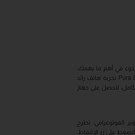
 بل يبرع بهدوء في أهم ما يهمك.
فبتصميم لافت للنظر ونظام كاميرا يلتقط ما هو أكثر من مجرد صور، يقدم Pura 80 تجربة هاتف رائد
لى ذلك شاشة مذهلة، وتقنية شحن قوية، ونظام EMUI 15 المتكامل، لتحصل على جهاز
 التصوير الفوتوغرافي. تطرح
ية من الفيديو قبل وبعد الضغط على زر الالتقاط.