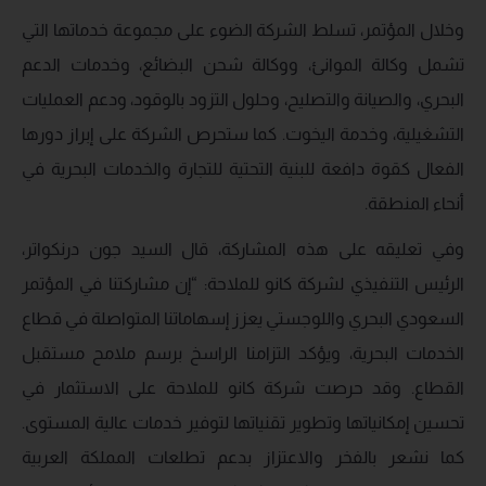
وخلال المؤتمر، تسلط الشركة الضوء على مجموعة خدماتها التي
تشمل وكالة الموانئ، ووكالة شحن البضائع، وخدمات الدعم
البحري، والصيانة والتصليح، وحلول التزود بالوقود، ودعم العمليات
التشغيلية، وخدمة اليخوت. كما ستحرص الشركة على إبراز دورها
الفعال كقوة دافعة للبنية التحتية للتجارة والخدمات البحرية في
أنحاء المنطقة.
وفي تعليقه على هذه المشاركة، قال السيد جون درنكواتر،
الرئيس التنفيذي لشركة كانو للملاحة: “إن مشاركتنا في المؤتمر
السعودي البحري واللوجستي يعزز إسهاماتنا المتواصلة في قطاع
الخدمات البحرية، ويؤكد التزامنا الراسخ برسم ملامح مستقبل
القطاع. وقد حرصت شركة كانو للملاحة على الاستثمار في
تحسين إمكانياتها وتطوير تقنياتها لتوفير خدمات عالية المستوى.
كما نشعر بالفخر والاعتزاز بدعم تطلعات المملكة العربية