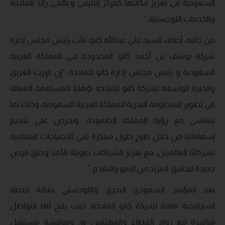
السعودية في تعزيز مكانتها كمركز إقليمي وعالمي رائد للملاحة
والخدمات اللوجستية.”
من جانبه، أضاف السيد علي عبدالله كانو، نائب رئيس مجلس إدارة
شركة يوسف بن أحمد كانو المحدودة في المملكة العربية
السعودية و رئيس مجلس إدارة كانو للملاحة: “إن الإرث العريق
والخبرة الواسعة لشركة كانو للملاحة تؤهلنا للمساهمة الفعالة
في تطوير المنظومة البحرية للمملكة العربية السعودية، وذلك بما
يتماشى مع رؤية المملكة الطموحة. ونحرص على تقديم
إسهاماتنا من خلال طرح حلول مبتكرة تلبي الاحتياجات المتنامية
لشركائنا العالميين، مع تعزيز الشراكات طويلة الأمد وخلق فرص
جديدة لتحقيق المزيد من النمو والتقدم.”
يعد المؤتمر السعودي البحري واللوجستي بمثابة منصة
استراتيجية هامة لشركة كانو للملاحة، حيث يتيح لها التواصل
مباشرة مع رواد القطاع والمهتمين به، ومناقشة مستقبل