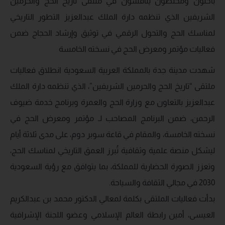
باحثون ومختصون يناقشون في ملتقى تاريخ الحج والحرمين
الشريفين الذي تنظمه دارة الملك عبدالعزيز التطور التاريخي
لمناسك الحج والتحول الرقمي في توثيق وإرشاد الحجاج ضمن
فعاليات مؤتمر ومعرض الحج في نسخته الخامسة
شهدت مدينة جدة بالمملكة العربية السعودية انطلاق فعاليات
ملتقى “تاريخ الحج والحرمين الشريفين”، الذي تنظمه دارة الملك
عبدالعزيز بالتعاون مع وزارة الحج والعمرة وبرنامج خدمة ضيوف
الرحمن، ضمن البرنامج المصاحب لـ مؤتمر ومعرض الحج في
نسخته الخامسة، والمقام في قاعة سوبر دوم، على مدى ثلاثة أيام
ليشكل منصة علمية وثقافية تُبرز العمق التاريخي لمناسك الحج،
وتعزز الصورة الحضارية للمملكة، بما يتوافق مع رؤية السعودية
2030 في مجالي الثقافة والسياحة.
بدأت فعاليات الملتقى بكلمة لمعالي الدكتور محمد بن عبدالكريم
العيسى، أمين رابطة العالم الإسلامي وعضو اللجنة الإشرافية