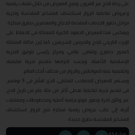
على رحلة الحج عبر القرون. ويتيح المعرض من خلال تقنيات رقمية
وعروض تفاعلية للزوار استكشاف المشاعر المقدسة وتجربة
مراحل تطور الخدمات المقدمة للحجاج والمعتمرين بطرق مبتكرة.
ويعكس هذا المعرض الجهود الكبيرة للمملكة في الحفاظ على
الإرث التاريخي للحج والحرمين الشريفين، كما يُبرز مكانة المملكة
كمحور حضاري وثقافي عالمي، ومركز رئيسي لتوثيق التجربة
الإسلامية الأصيلة، ويجسد التزامها بتقديم تجربة تعليمية،
وتثقيفية غنية للمواطنين والزوار من مختلف أنحاء العالم.
ويستمر المعرض المصاحب للملتقى، الذي افتُتح في 9 نوفمبر،
في تقديم تجربة تفاعلية تغطي أكثر من مئة عام من تاريخ الحج،
عبر وثائق نادرة وصور فوتوغرافية أصلية ومخطوطات ومقتنيات
أثرية، إلى جانب عروض رقمية مبتكرة تتيح للزوار استكشاف
المشاعر المقدسة بطرق جديدة.
مشاركة