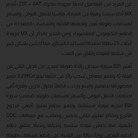
عن المزيد من التفاصيل لاحقًا. مزودة بمحرك 2.0T + 8AT، تُقدم
MX أداءً سلسًا وقويًا في القيادة، مناسبًا للتنقل اليومي والسفر
لمسافات طويلة. تُعزز واجهتها الثلاثية والشاشات المتعددة من
الطابع التكنولوجي للمقصورة. ومن الجدير بالذكر أن MX مزودة
أيضًا بـ 23 نظامًا متقدمًا لمساعدة السائق، مما يُحسّن بشكل كبير
من سلامة القيادة ويُقلل من التعب.
تُعتبر E01 سيارة سيدان رائدة طويلة المدى من الجيل التالي من
الفئة C، وتتميز بمعامل سحب رائد في فئتها يبلغ 0.239Cd. تتميز
مقصورتها بتصميم واسع ورحب، مُكملًا بحلول تخزين وفيرة تُلبي
احتياجات التنقل اليومي والسفر لمسافات طويلة. صُممت سيارة
E01 لتجربة قيادة استثنائية، وتتميز بنظام تعليق أمامي مزدوج
الأذرع ونظام تعليق خلفي بخمس وصلات، مع صمامات CDC
تكيفية، مما يضمن قيادة سلسة وتحكمًا رشيقًا. يحقق نظام
الدفع الهجين توازنًا مثاليًا بين القدرة على قطع مسافات طويلة