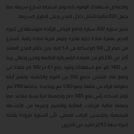
وانخفاض استهلاك الوقود، كما يوفر استجابة تسارع سريعة، مما
يجعل E01 مثالية للتنقل داخل المدن وعلى الطرق السريعة.
تتميز سيارة E02، سيارة الدفع الرباعي الرائدة متوسطة إلى كبيرة
الحجم، بقمرة قيادة ذكية فاخرة وتوفر تجربة قيادة راقية. تتسارع
من صفر إلى 100 كم/ساعة في 5.4 ثانية. يتيح نظام المدى الممتد
أكثر من 230 كم من القيادة الكهربائية الخالصة ومدى إجمالي يزيد
عن 1400 كم، مع استهلاك وقود يبلغ 6.1 لتر/100 كم فقط في
وضع نفاد الشحن. تجمع E02 بين القوة والكفاءة، وتتميز أيضًا
بطولها الرائد في فئتها، وهو 5180 مم، وقاعدة عجلاتها 3100 مم.
توفر مساحة رأس تبلغ 1085 ملم وتصميمًا مرنًا بستة مقاعد، مما
يجعلها مثالية للرحلات العائلية والتخييم وغيرها من الأنشطة
الترفيهية. ولتحسين الجانب العملي، تأتي السيارة مزودة بثلاجة
كبيرة سعة 9.2 لتر لمزيد من التخزين.