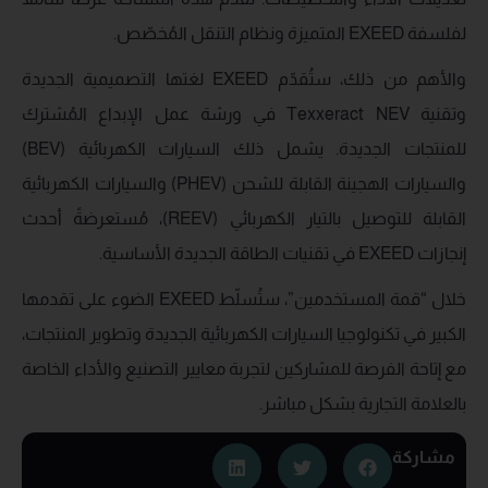
لفلسفة EXEED المتميزة ونظام التنقل المُخصّص.
والأهم من ذلك، ستُقدّم EXEED لغتها التصميمية الجديدة
وتقنية Texxeract NEV في ورشة عمل الإبداع المُشترك
للمنتجات الجديدة. يشمل ذلك السيارات الكهربائية (BEV)
والسيارات الهجينة القابلة للشحن (PHEV) والسيارات الكهربائية
القابلة للتوصيل بالتيار الكهربائي (REEV)، مُستعرضةً أحدث
إنجازات EXEED في تقنيات الطاقة الجديدة الأساسية.
خلال “قمة المستخدمين”، ستُسلّط EXEED الضوء على تقدمها
الكبير في تكنولوجيا السيارات الكهربائية الجديدة وتطوير المنتجات،
مع إتاحة الفرصة للمشاركين لتجربة معايير التصنيع والأداء الخاصة
بالعلامة التجارية بشكل مباشر.
مشاركة