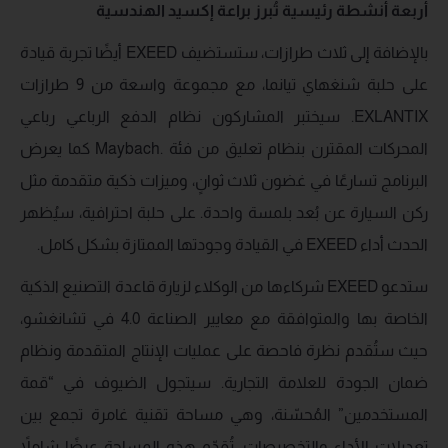
أربعة أنشطة رئيسية تُبرز براعة
إكسيد
الهندسية
بالإضافة إلى ثلاث طرازات، ستستضيف EXEED أيضًا تجربة قيادة
على حلبة شنغهاي تيانما، مع مجموعة واسعة من 9 طرازات
EXLANTIX. سيختبر المشاركون نظام الدفع الرباعي رباعي
المحركات المقترن بنظام تعليق من فئة .Maybach كما يعرض
البرنامج تسارعًا في غضون ثلاث ثوانٍ، وميزات ذكية متقدمة مثل
ركن السيارة عن بُعد بلمسة واحدة. على حلبة احترافية، سيُظهر
الحدث أداء EXEED في القيادة وجودتها الممتازة بشكل كامل.
ستدعو EXEED شركاءها من الوكلاء لزيارة قاعدة التصنيع الذكية
الخاصة بها والمتوافقة مع معايير الصناعة 4.0 في تشانغشو،
حيث ستُقدم نظرة فاحصة على عمليات الإنتاج المتقدمة ونظام
ضمان الجودة للعلامة التجارية. سيتجول الضيوف في “قمة
المستخدمين” المُحسّنة، وهي مساحة تقنية غامرة تجمع بين
تعديلات الأداء والتخصيصات. تُقدّم هذه المساحة عرضًا شاملاً