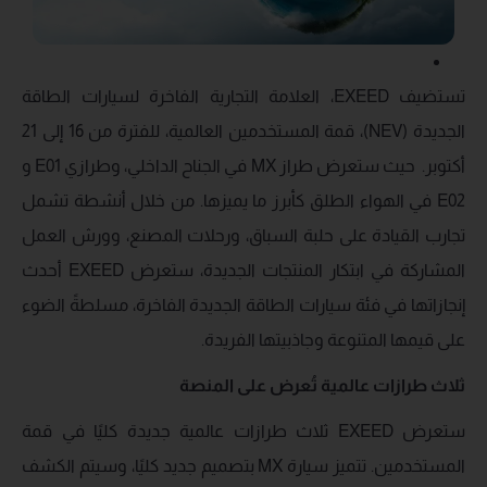
تستضيف EXEED، العلامة التجارية الفاخرة لسيارات الطاقة
الجديدة (NEV)، قمة المستخدمين العالمية، للفترة من 16 إلى 21
أكتوبر. حيث ستعرض طراز MX في الجناح الداخلي، وطرازي E01 و
E02 في الهواء الطلق كأبرز ما يميزها. من خلال أنشطة تشمل
تجارب القيادة على حلبة السباق، ورحلات المصنع، وورش العمل
المشاركة في ابتكار المنتجات الجديدة، ستعرض EXEED أحدث
إنجازاتها في فئة سيارات الطاقة الجديدة الفاخرة، مسلطةً الضوء
على قيمها المتنوعة وجاذبيتها الفريدة.
ثلاث طرازات عالمية تُعرض على المنصة
ستعرض EXEED ثلاث طرازات عالمية جديدة كليًا في قمة
المستخدمين. تتميز سيارة MX بتصميم جديد كليًا، وسيتم الكشف