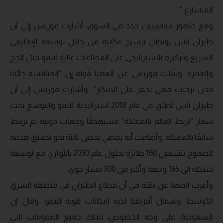
المتسارع.”
ومع ظهور منافسين جدد في السوق، أشارت فوربس إلى أن
طيران ناس يواصل ترسيخ مكانته من خلال توسعه الإقليمي
السريع وتركيزه الاستراتيجي على القطاعات عالية النمو مثل الحج
والعمرة. ونقلت فوربس عن المهنا قوله إن “المنافسة دائما
محل ترحيب فهي تحفز على الابتكار”. وأشارت فوربس إلى أن
طيران ناس أطلق في عام 2018 استراتيجية للنمو والتوسع تحت
شعار “نربط العالم بالمملكة” مستهدفًا وجهات دولية لم ترتبط
سابقًا بالمملكة. وأضافت أنه يمضي بخطى ثابتة نحو تحقيق هدفه
الطموح بتشغيل 160 طائرة بحلول عام 2030 بالتوازي مع توسعة
شبكته إلى 165 وجهة وأكثر من 300 مسار جوي.
وأعرب المهنا عن ثقته في أن قطاع الطيران في منطقة الشرق
الأوسط وشمال أفريقيا لديه إمكانات قوية للنمو. وقال إن
السعودية، على وجه الخصوص، تملك جميع المقومات التي