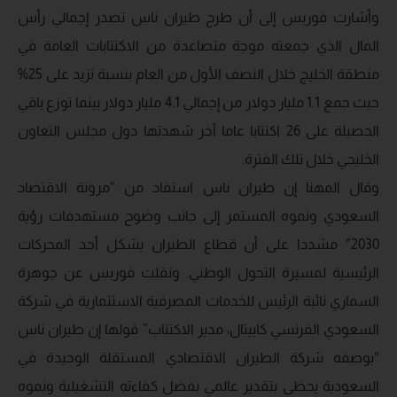
وأشارت فوربس إلى أن طرح طيران ناس تصدر إجمالي رأس
المال الذي جمعته موجة متصاعدة من الاكتتابات العامة في
منطقة الخليج خلال النصف الأول من العام بنسبة تزيد على 25%
حيث جمع 1.1 مليار دولار من إجمالي 4.1 مليار دولار بينما توزع باقي
الحصيلة على 26 اكتتابا عاما آخر شهدتها دول مجلس التعاون
الخليجي خلال تلك الفترة.
وقال المهنا إن طيران ناس استفاد من “مرونة الاقتصاد
السعودي ونموه المستمر إلى جانب وضوح مستهدفات رؤية
2030″ مشددا على أن قطاع الطيران يشكل أحد المحركات
الرئيسية لمسيرة التحول الوطني. ونقلت فوربس عن جوهرة
السماري نائبة الرئيس للخدمات المصرفية الاستثمارية في شركة
السعودي الفرنسي كابيتال، مدير الاكتتاب” قولها إن طيران ناس
“بوصفه شركة الطيران الاقتصادي المستقلة الوحيدة في
السعودية يحظى بتقدير عالمي بفضل كفاءته التشغيلية ونموه