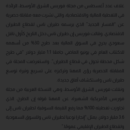
غلاف عدد أغسطس من مجلة فوربس الشرق الأوسط، الرائدة
في التغطية المالية والاقتصادية، والتي نشرت معه مقابلة حصرية
عن “المسار الجديد” الذي يرسمه طيران ناس لقطاع الطيران
الاقتصادي. وقالت فوربس إن طيران ناس دخل التاريخ كأول ناقل
سعودي يدرج في السوق المالية بعد طرح 30% من أسهمه
للاكتتاب العام في يونيو الماضي جامعًا 1.1 مليار دولار “في طرح
شكل محطة تحول في قطاع الطيران”. واستعرضت المجلة في
المقابلة الحصرية رؤى المهنا وتركيزه على تسريع وتيرة توسع
طيران ناس واستكشاف آفاق جديدة.
ونقلت فوربس الشرق الأوسط، وهي النسخة العربية من مجلة
فوربس الأمريكية الشهيرة، عن المهنا قوله إن الطرح، الذي
تجاوزت تغطيته 100% مما رفع القيمة السوقية لطيران ناس إلى
3.6 مليار دولار، يمثل “إنجازا نوعيا لطيران ناس وللسوق السعودية
ولقطاع الطيران الإقليمي عمومًا.”