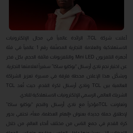
أعلنت شركة TCL، الرائدة عالمياً في مجال الإلكترونيات
الاستهلاكية والعلامة التجارية المصنّفة رقم 1 عالمياً في فئة
أجهزة التلفزيون Mini LED والتلفزيونات فائقة الحجم، بكل فخر
عن اختيار نجم نادي أرسنال “بوكايو ساكا” سفيراً لعلامتها التجارية.
ويشكّل هذا الإعلان محطة فارقة في مسيرة تعزيز الشراكة
العالمية بين TCL ونادي أرسنال لكرة القدم، حيث تُعد TCL
الشريك العالمي الرسمي للإلكترونيات الاستهلاكية للنادي.
وتعاونت TCLمؤخراً مع نادي أرسنال والنجم “بوكايو ساكا”
لإطلاق حملة جديدة بعنوان «إلهام العظمة، معاً»، تحتفي بدور
كرة القدم في جمع الناس من مختلف أنحاء العالم، من خلال
اللحظات التي يعيشونها داخل الملعب وخارجه. وتعكس الحملة