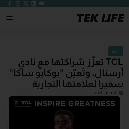
تقنية
TCL تعزّز شراكتها مع نادي
أرسنال، وتُعيّن “بوكايو ساكا”
سفيراً لعلامتها التجارية
28 يناير, 2026