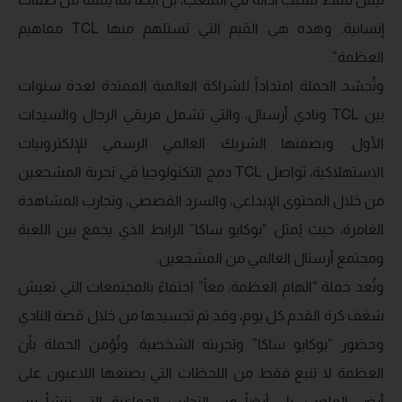
إنسانية. وهذه هي القيم التي تستلهم منها TCL مفاهيم
العظمة”.
وتُجسّد الحملة امتداداً للشراكة العالمية الممتدة لعدة سنوات
بين TCL ونادي أرسنال، والتي تشمل فريقي الرجال والسيدات
الأول. وبصفتها الشريك العالمي الرسمي للإلكترونيات
الاستهلاكية، تواصل TCL دمج التكنولوجيا في تجربة المشجعين
من خلال المحتوى الإبداعي، والسرد القصصي، وتجارب المشاهدة
الغامرة، حيث يُمثل “بوكايو ساكا” الرابط الذي يجمع بين اللعبة
ومجتمع أرسنال العالمي من المشجعين.
وتُعد حملة “الهام العظمة، معاً” احتفاءً بالمجتمعات التي تعيش
شغف كرة القدم كل يوم، وقد تم تجسيدها من خلال قصة النادي
وحضور “بوكايو ساكا” وتجربته الشخصية. وتُؤمن الحملة بأن
العظمة لا تنبع فقط من اللحظات التي يصنعها اللاعبون على
أرض الملعب، بل أيضاً من التجارب الجماعية التي تنشأ بين