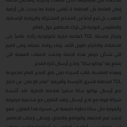
إيمان العلامة بأن العظمة لا تُقاس فقط بما يحدث على أرضية
الملعب، بل تنبع أيضاً من المشاعر المشتركة، والروابط الإنسانية،
والطقوس اليومية التي توحّد الجماهير حول العالم.
وترتكز فلسفة TCL كعلامة تجارية تكنولوجية رائدة عالمياً على
الانضباط، والالتزام طويل الأمد، وبناء روابط عميقة، وهي القيم
التي تشكّل جوهر هذه الحملة وتجسّد الصفات المهنية التي
يتمتع بها “بوكايو ساكا” ونادي أرسنال لكرة القدم.
وبهذه المناسبة، قالت السيدة صني يانغ، المدير العام لمجموعة
TCL لمنطقة الشرق الأوسط وأفريقيا: “نفخر بالإعلان عن اختيار
نجم أرسنال بوكايو ساكا سفيراً لعلامتنا التجارية. لقد أسّسنا
شراكة قوية مع نادي أرسنال، ويُعد التعاون مع شخصية مرموقة
وأيقونية مثل ساكا خطوة طبيعية في مسيرة هذا التعاون. فهو
يُجسّد قيم الاجتهاد والتواضع والصدق، ويحظى بإعجاب الجماهير
ليس فقط بسبب أدائه في الملعب، بل أيضاً لما يمثله من صفات