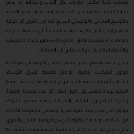
صممت لتلبية مختلف احتياجات نقل الركاب والبضائع، بما يدعم
خطط التنمية الطموحة في المنطقة، ومشروعات البنية التحتية،
والتوسع العمراني واللوجستي السريع. كما جرى تطوير كل مركبة
بعناية واختبارها في ظروف قاسية لتقديم أعلى مستويات الراحة
والكفاءة التشغيلية والأمان، لتضع بذلك معايير جديدة للموثوقية
والأداء أمام الشركات والمشغلين في المنطقة.
وقال عاصف شميم، رئيس قسم الأعمال الدولية في شركة تاتا
موتورز للمركبات التجارية: “تواصل منطقة الشرق الأوسط
وشمال أفريقيا مسيرتها نحو تنويع اقتصاداتها وتطوير بنيتها
التحتية، ليزداد الطلب على حلول تنقل أكثر ذكاءً وكفاءة وتطوراً.
وشاركت تاتا موتورز للمركبات التجارية في هذه المسيرة كشريك
موثوق على مدى ستة عقود تقريباً. وتعكس مجموعتنا الأحدث
من الشاحنات والحافلات التزامنا الراسخ بمواصلة الابتكار والتفوق.
وتم تصميم هذا الخط الكامل لتحقيق أداء وموثوقية استثنائية، بما