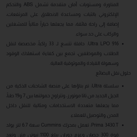
المناورة ومستويات أمان متقدمة تشمل ABS والتحكم
الإلكتروني بالثبات ومساعدة الانطلاق على المرتفعات،
إضافة إلى راحة فائقة، مما يجعلها خياراً مثالياً للمشغلين
والركاب على حد سواء.
Ultra LPO 916: حافلة تتسع لـ 33 راكباً، مخصصة لنقل
الطلاب والموظفين، تجمع بين كفاءة استهلاك الوقود
وسهولة القيادة والموثوقية العالية.
حلول نقل البضائع
سلسلة Ultra: تم بناؤها على منصة الشاحنات الذكية من
الجيل الجديد من تاتا موتورز، وتتراوح حمولتها بين 7 و19 طناً،
مما يجعلها متعددة الاستخدامات ومثالية للنقل داخل
المدن والتوصيل للعملاء.
Prima 3430.T: تعمل بمحرك Cummins سعة 6.7 لتر يولد
قوة 300 حصان وعزم دوران يبلغ 1100 نيوتن متر. وتعد