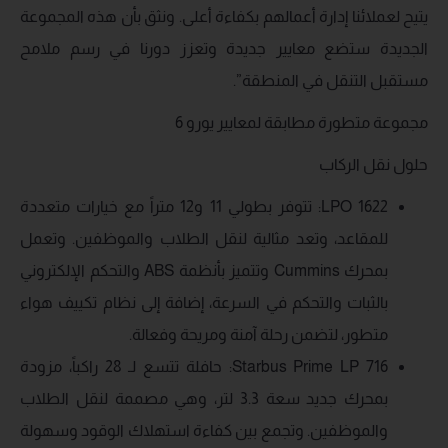
يتيح لعملائنا إدارة أعمالهم بكفاءة أعلى. ونثق بأن هذه المجموعة
الجديدة ستضع معايير جديدة وتعزز دورنا في رسم ملامح
مستقبل التنقل في المنطقة”.
مجموعة متطورة مطابقة لمعايير يورو 6
حلول نقل الركاب
LPO 1622: تتوفر بطولي 11 و12 متراً مع خيارات متعددة
للمقاعد، وتعد مثالية لنقل الطلاب والموظفين. وتعمل
بمحرك Cummins وتتميز بأنظمة ABS والتحكم الإلكتروني
بالثبات والتحكم في السرعة، إضافة إلى نظام تكييف هواء
متطور، لتضمن رحلة آمنة ومريحة وفعالة.
Starbus Prime LP 716: حافلة تتسع لـ 28 راكباً، مزودة
بمحرك جديد سعة 3.3 لتر، وهي مصممة لنقل الطلاب
والموظفين. وتجمع بين كفاءة استهلاك الوقود وسهولة