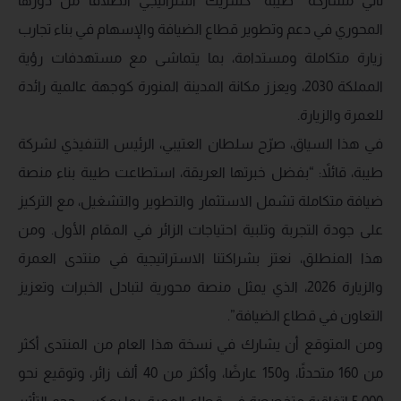
تأتي مشاركة “طيبة” كشريك استراتيجي انطلاقًا من دورها
المحوري في دعم وتطوير قطاع الضيافة والإسهام في بناء تجارب
زيارة متكاملة ومستدامة، بما يتماشى مع مستهدفات رؤية
المملكة 2030، ويعزز مكانة المدينة المنورة كوجهة عالمية رائدة
للعمرة والزيارة.
في هذا السياق، صرّح سلطان العتيبي، الرئيس التنفيذي لشركة
طيبة، قائلاً: “بفضل خبرتها العريقة، استطاعت طيبة بناء منصة
ضيافة متكاملة تشمل الاستثمار والتطوير والتشغيل، مع التركيز
على جودة التجربة وتلبية احتياجات الزائر في المقام الأول. ومن
هذا المنطلق، نعتز بشراكتنا الاستراتيجية في منتدى العمرة
والزيارة 2026، الذي يمثل منصة محورية لتبادل الخبرات وتعزيز
التعاون في قطاع الضيافة”.
ومن المتوقع أن يشارك في نسخة هذا العام من المنتدى أكثر
من 160 متحدثًا، و150 عارضًا، وأكثر من 40 ألف زائر، وتوقيع نحو