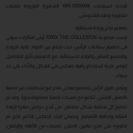
الجديد لسماعات WH-1000XM6 الشهيرة المزودة بتقنيات
متطورة لإلغاء التشويش.
تصميم فاخر وراحة استثنائية
تجسد مجموعة 1000X THE COLLEXION أرقى ابتكارات سوني
في تصميم سماعات الرأس، حيث تجمع بين المواد عالية الجودة
والتصنيع المتقن والراحة الاستثنائية، مع الاهتمام بأدق التفاصيل
لتوفير تجربة استخدام راقية تنعكس في الشكل والأداء على حد
سواء.
ويتميز طوق الرأس بتصميم معدني فاخر مع تشطيبات غير لامعة
بالصقل الخشن، تتناغم مع لمسات لامعة مصقولة يدوياً. وقد تم
تصنيع كل قطعة بشكل منفصل على أيدي حرفيين مهرة لزيادة
المتانة وفخامة التصميم. ويضفي الجلد الصناعي الناعم، الذي تم
تطويره على مدى عامين كاملين، لمسات من الأناقة والإتقان؛