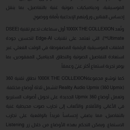
الموسيقية، وديناميكيات صوتية غنية بالتفاصيل، بما ينقل
إحساس الفنانين ورؤيتهم الإبداعية بأمانة ووضوح.
وتُعد 1000X THE COLLEXION أول سماعات تدعم تقنية (DSEE
Ultimate™️)، التي تعتمد على تقنيات Edge-AI لتحسين جودة
الملفات الموسيقية الرقمية المضغوطة في الوقت الفعلي، عبر
استعادة التفاصيل الصوتية والنطاق الديناميكي المفقودين، بما
يوفر تجربة استماع أكثر غنىً وعمقاً.
كما توسّع مجموعة1000X THE COLLEXION نطاق تقنية 360
Reality Audio Upmix (360 Upmix) لتشمل ثلاثة أوضاع مختلفة.
وتعمل أوضاع 360 Upmix الجديدة على تحويل أصوات الستيريو
في الأغاني والأفلام والألعاب إلى تجارب صوت محيطية غنية
بالتفاصيل، مما يضفي إحساساً فريداً بالواقعية على تجارب
الاستماع. ويمكن التحكم بهذه الأوضاع من خلال زر Listening