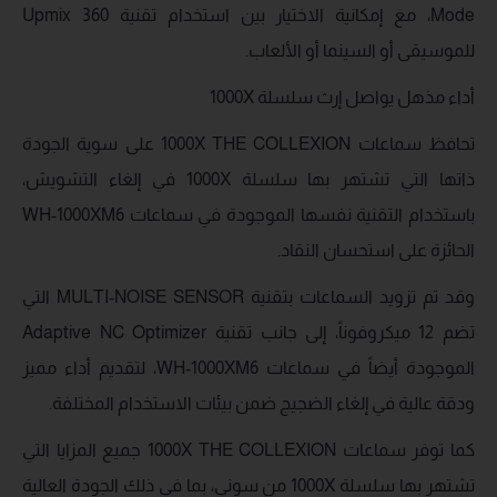
Mode، مع إمكانية الاختيار بين استخدام تقنية 360 Upmix
للموسيقى أو السينما أو الألعاب.
أداء مذهل يواصل إرث سلسلة 1000X
تحافظ سماعات 1000X THE COLLEXION على سوية الجودة
ذاتها التي تشتهر بها سلسلة 1000X في إلغاء التشويش،
باستخدام التقنية نفسها الموجودة في سماعات WH-1000XM6
الحائزة على استحسان النقاد.
وقد تم تزويد السماعات بتقنية MULTI-NOISE SENSOR التي
تضم 12 ميكروفوناً، إلى جانب تقنية Adaptive NC Optimizer
الموجودة أيضاً في سماعات WH-1000XM6، لتقديم أداء مميز
ودقة عالية في إلغاء الضجيج ضمن بيئات الاستخدام المختلفة.
كما توفر سماعات 1000X THE COLLEXION جميع المزايا التي
تشتهر بها سلسلة 1000X من سوني، بما في ذلك الجودة العالية