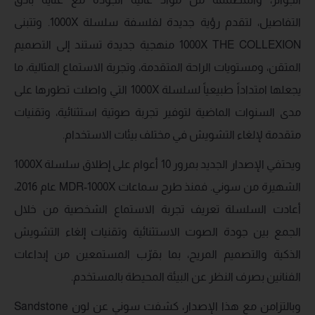
التفاصيل، لتقدم رؤية جديدة لفلسفة سلسلة 1000X. وتتبنى
1000X THE COLLEXION منهجية جديدة تستند إلى التصميم
المتقن، ومستويات الراحة المتقدمة، وتجربة الاستماع المثالية، ما
يجعلها امتداداً طبيعياً لسلسلة 1000X التي واصلت تطورها على
مدى السنوات الماضية لتوفير تجربة صوتية استثنائية، وتقنيات
متقدمة لإلغاء التشويش في مختلف بيئات الاستخدام.
ويحتفي الإصدار الجديد بمرور 10 أعوام على إطلاق سلسلة 1000X
الشهيرة من سوني. فمنذ طرح سماعات MDR-1000X عام 2016،
أعادت السلسلة تعريف تجربة الاستماع الشخصية من خلال
الجمع بين جودة الصوت الاستثنائية وتقنيات إلغاء التشويش
الذكية والتصميم المريح، بما بقرّب المستمعين من إبداعات
الفنانين بصرف النظر عن البيئة المحيطة بالمستخدم.
وبالتزامن مع هذا الإصدار، كشفت سوني عن لون Sandstone