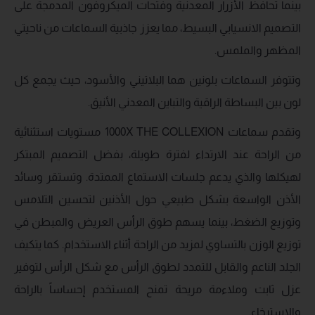
بينما تحافظ الأزرار المعدنية وفتحات الميكروفون المدمجة على
التصميم الانسيابي البسيط، مما يعزز جاذبية السماعات من ناحيتي
المظهر والملمس.
وتتوفر السماعات بلونين هما البلاتيني والأسود، حيث يجمع كل
لون بين البساطة الراقية والتباين المعدني الأنيق.
وتقدم سماعات 1000X THE COLLEXION مستويات استثنائية
من الراحة عند الارتداء لفترة طويلة، بفضل التصميم المبتكر
لهيكلها والذي يدعم جلسات الاستماع الممتدة. وتستقر وسائد
الأذن الواسعة بشكل طبيعي حول الأذنين لتحسين التلامس
وتوزيع الضغط، بينما يسهم طوق الرأس العريض والمبطن في
توزيع الوزن بالتساوي لمزيد من الراحة أثناء الاستخدام. كما يتكيف
الجلد الناعم والقابل للتمدد لطوق الرأس مع شكل الرأس لتوفير
عزل ثابت وملاءمة مريحة تمنح المستخدم إحساساً بالراحة
والاسترخاء.