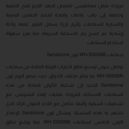
مزودة بقفل مغناطيسي لتقليص الجهد اللازم لفتح الحقيبة
وحملها، إلى جانب علامات واضحة لتحديد الجهتين اليمينية
واليسارية للسماعات، وأزرار بارزة يسهل العثور عليها، وأدلة
إرشادية عبر مسح رمز الاستجابة السريعة؛ مما يعزز سهولة
استخدام السماعات.
سماعات WH-1000XM6 بلون Sandstone
تواصل سوني توسيع نطاق الخيارات اللونية المتاحة من سماعات
WH-1000XM6 بما يلائم مختلف الأذواق، حيث ينضم اليوم لون
Sandstone الجديد إلى تشكيلة الألوان المتاحة من هذه
السماعات اللاسلكية المزودة بتقنيات إلغاء التشويش، مع
تشطيبات انسيابية وأنيقة تتكامل مع الأداء الصوتي الرائد الذي
تشتهر به هذه السلسلة. ويشكل لون Sandstone الإصدار
اللوني الخامس لسماعات WH-1000XM6، مما يوسّع نطاق