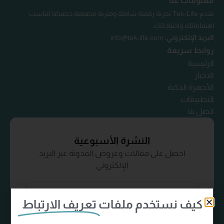
معلومات عنا
تقدم Tek-Life تجربة رقمية شاملة ومثرية مصممة خصيصًا لتناسب
اهتماماتك واحتياجاتك.
البريد الإلكتروني:
info@tek-life.com
روابط سريعة
الرئيسية
الاخبار
الأجهزة الذكية
التطبيقات
اتصل بنا
النشرة الأسبوعية
احصل على مقالات وعروض المدونة عبر البريد
الإلكتروني
كيف نستخدم ملفات
تعريف الارتباط
إشترك الآن