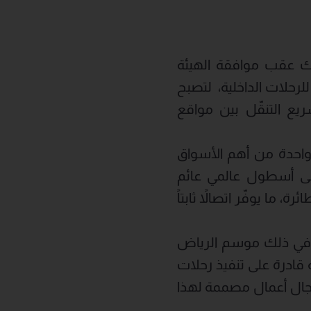
ك عقب موافقة الهيئة
 على تشغيل فيستاجت للرحلات الداخلية، لتصبح
ريع التنقّل بين مواقع
 واحدة من أهم الأسواق
إلى أسطول عالمي عائم
ومدار بالكامل، وهو أسطول أعضاء فيستا الذي يضم أكثر من 200 طائرة، ما يوفّر اتصالاً ثابتاً
ا في ذلك موسم الرياض
 قادرة على تنفيذ رحلات
بومباردييه غلوبال 7500 أسرع طائرة رجال أعمال مصممة لهذا