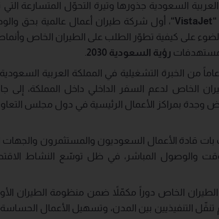
لعربية السعودية جذورها وتيرة التحوّل المتسارعة التي
“
VistaJet
“
، أول شركة طيران أعمال عالمية بحق والوحي
الضوء على كيفية تطوّر الطلب على الطيران الخاص وأنماط 
ع مستهدفات
رؤية السعودية 2030
.
ستناداً إلى أكثر من 15 عاماً من الخبرة التشغيلية في المملكة العربية
ن الخاص لدعم السفر الداخلي داخل المملكة، إلى جانب
اض وجدة بمراكز الأعمال الرئيسية في دول مجلس التعاو
بات قادة الأعمال السعوديون والمستثمرون والجهات ال
الوقت والوصول المباشر، في ظل توسّع النشاط الاقت
لطيران الخاص دوراً مكمّلاً ضمن منظومة الطيران الأو
نقّل التنفيذيين بين المدن، وتسهيل الأعمال الحساسة ل