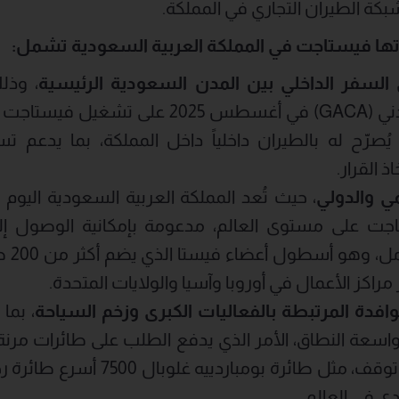
بكة الطيران التجاري في المملكة.
تها
فيستاجت
في المملكة العربية السعودية تشمل
:
 السفر الداخلي بين المدن السعودية الرئيسية
، وذل
العامة للطيران المدني (GACA) في أغسطس 2025
صرّح له بالطيران داخلياً داخل المملكة، بما يدعم تس
ذ القرار.
مي والدولي
، حيث تُعد المملكة العربية السعودية اليوم
تاجت على مستوى العالم، مدعومة بإمكانية الوصول 
مملوك 
مراكز الأعمال في أوروبا وآسيا والولايات المتحدة.
وافدة المرتبطة بالفعاليات الكبرى وزخم السياحة
، بم
 واسعة النطاق، الأمر الذي يدفع الطلب على طائرات مرنة
قارية مباشرة دون توقف، مثل طائرة 
 في العالم.