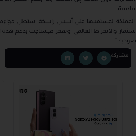
 بسلاسة.
 المملكة لمستقبلها على أسس راسخة، ستظلّ مواءمة 
الاستثمار والانخراط العالمي. وتفخر فيستاجت بدعم ه
سعودية.”
مشاركة