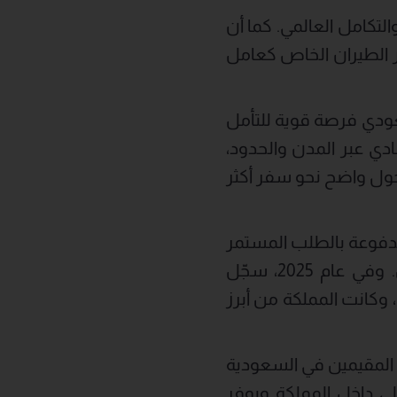
 على الإنتاجية والاتصال والتكامل العالمي. كما أن
ور الطيران الخاص كعامل
ودي فرصة قوية للتأمل
ادي عبر المدن والحدود،
تحول واضح نحو سفر أكثر
مدفوعة بالطلب المستمر
من الشركات والعائلات فائقة الثراء والجهات الحكومية والمستثمرين الدوليين. وفي عام 2025، سجّل
 الشركة، وكانت المملكة من أبرز
 المقيمين في السعودية
خلي داخل المملكة ويوفر