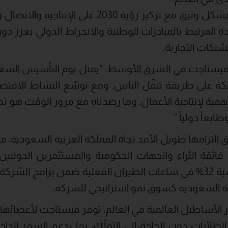
وتتوافق هذه التطورات بشكل وثيق مع تركيز رؤية 2030
ده المرتبط بالمبادرات الوطنية والانخراط الدولي يعزز د
لشبكات التجارية.
فيستاجت في الشرق الأوسط: “يمثل يوم التأسيس السع
لكة على طريقة تنقّل الناس. ومع توسّع النشاط الاقتص
 أهمية لإنتاجية الأعمال. وما رصدناه مع مرور الوقت هو 
بعاً دولياً.”
لتزامها طويل الأمد تجاه المملكة العربية السعودية، 
الشرق الأوسط نمواً بنسبة 32% في ساعات الطيران الفعلية ضمن برامج
ة السعودية كسوق نمو استراتيجي للشركة.
 الأساطيل العالمية في العالم، توفر فيستاجت لأعضائها
الطائرات دون الحاجة إلى التملّك، بما يدعم السفر الدا