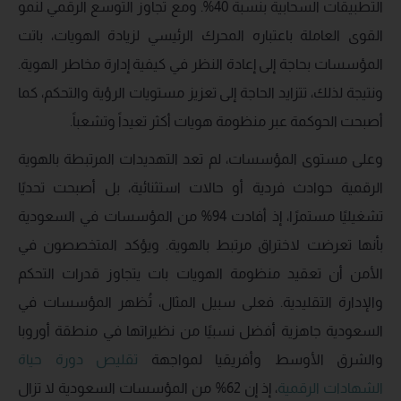
التطبيقات السحابية بنسبة 40%. ومع تجاوز التوسع الرقمي لنمو
القوى العاملة باعتباره المحرك الرئيسي لزيادة الهويات، باتت
المؤسسات بحاجة إلى إعادة النظر في كيفية إدارة مخاطر الهوية.
ونتيجة لذلك، تتزايد الحاجة إلى تعزيز مستويات الرؤية والتحكم، كما
أصبحت الحوكمة عبر منظومة هويات أكثر تعيداً وتشعباً.
وعلى مستوى المؤسسات، لم تعد التهديدات المرتبطة بالهوية
الرقمية حوادث فردية أو حالات استثنائية، بل أصبحت تحديًا
تشغيليًا مستمرًا، إذ أفادت 94% من المؤسسات في السعودية
بأنها تعرضت لاختراق مرتبط بالهوية. ويؤكد المتخصصون في
الأمن أن تعقيد منظومة الهويات بات يتجاوز قدرات التحكم
والإدارة التقليدية. فعلى سبيل المثال، تُظهر المؤسسات في
السعودية جاهزية أفضل نسبيًا من نظيراتها في منطقة أوروبا
والشرق الأوسط وأفريقيا لمواجهة
تقليص دورة حياة
الشهادات الرقمية
، إذ إن 62% من المؤسسات السعودية لا تزال