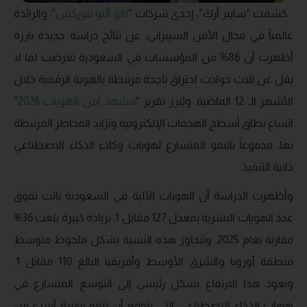
كشفت “سايبر أرك”، إحدى شركات “
بالو ألتو نتوركس
“، والرائدة
عالمياً في مجال الأمن السيبراني، عن نتائج دراسة جديدة بارزة
أظهرت أن 86% من المؤسسات في السعودية تعرضت لما لا
يقل عن ثلاث حوادث اختراق ناجحة مرتبطة بالهوية الرقمية خلال
الأشهر الـ 12 الماضية. ويُبرز تقرير “
مشهد أمن الهويات 2026
”
اتساع نطاق أسطح الهجمات الإلكترونية وتزايد المخاطر المرتبطة
بها، مدفوعاً بالنمو المتسارع لهويات وكلاء الذكاء الاصطناعي
ذاتية التنفيذ.
وأظهرت الدراسة أن الهويات الآلية في السعودية باتت تفوق
عدد الهويات البشرية بمعدل 127 مقابل 1، بزيادة كبيرة بلغت 36%
مقارنة بعام 2025. وتتجاوز هذه النسبة بشكل ملحوظ متوسط
منطقة أوروبا والشرق الأوسط وأفريقيا البالغ 110 مقابل 1.
ويعود هذا الارتفاع بشكل رئيسي إلى التوسع المتسارع في
هويات الذكاء الاصطناعي، التي يتوقع أن تنمو بوتيرة أسرع من