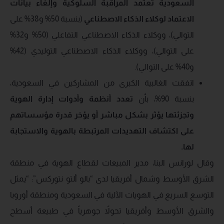
السعودية تعتمد المراقبة السلوكية وإلغاء بيانات
الاعتماد لوكلاء الذكاء الاصطناعي
(بنسبة 50% و38% على
التوالي)، ووكلاء الذكاء الاصطناعي التفاعلي (50% و32%
على التوالي)، ووكلاء الذكاء الاصطناعي التوليدي (42%
و40% على التوالي).
اتفقت الغالبية الكبرى من المشاركين في السعودية،
بنسبة 90%، بأن
تعدد أنظمة وأدوات إدارة الهوية
وتجزئتها يؤثر بشكل مباشر أو يؤخر قدرة مؤسساتهم
على اكتشاف التهديدات المرتبطة بالهوية والاستجابة
لها
.
وقال لورانس البنا، مدير المبيعات لقطاع الهوية في منطقة
الشرق الأوسط وشمال أفريقيا لدى “بالو ألتو نتوركس”: “يمثل
التوسع السريع في الهويات الآلية في السعودية ومنطقة أوروبا
والشرق الأوسط وأفريقيا تحولاً جوهرياً في طبيعة أسطح