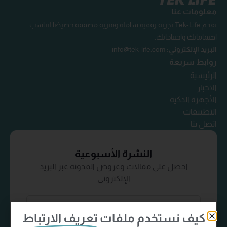
معلومات عنا
تقدم Tek-Life تجربة رقمية شاملة ومثرية مصممة خصيصًا لتناسب
اهتماماتك واحتياجاتك.
البريد الإلكتروني:
info@tek-life.com
روابط سريعة
الرئيسية
الاخبار
الأجهزة الذكية
التطبيقات
اتصل بنا
النشرة الأسبوعية
احصل على مقالات وعروض المدونة عبر البريد
الإلكتروني
كيف نستخدم ملفات
تعريف الارتباط