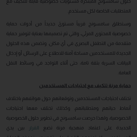
حلول سامسونج المبتكرة مستويات خصوصية قابلة للتكيّف مع
المتطلبات الخاصة لكل مستخدم.
وستطلق سامسونج قريباً مستوىً جديداً من أدوات حماية
خصوصية المحتوى المرئي، والتي تم تصميمها بعناية لتوفير حماية
متقدمة من التطفل البصري في أي مكان. وتضمن هذه الحلول
الجديدة للمستخدمين مساحة آمنة للاطلاع على الرسائل أو إدخال
البيانات السرية بثقة تامة، حتى أثناء التواجد في وسائط النقل
العامة.
حماية مرنة تتكيف مع احتياجات المستخدمين
تختلف احتياجات المستخدمين وتوقعاتهم حول هواتفهم باختلاف
أنماط حياتهم ومتطلباتهم، وكذلك تختلف معها احتياجات
الخصوصية، ولهذا حرصت سامسونج في تطوير حلول الخصوصية
الجديدة على اعتماد منهجية مرنة
تضع
القرار
بين يدي