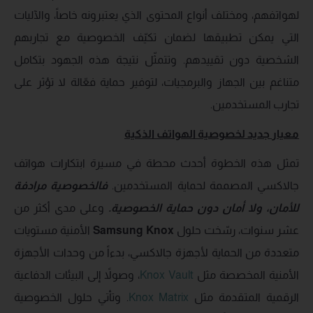
لهواتفهم، ومختلف أنواع المحتوى الذي يعتبرونه خاصاً، والآليات
التي يمكن تطبيقها لضمان تكيّف الخصوصية مع تجاربهم
الشخصية دون تقييدهم. وتتمثّل نتيجة هذه الجهود بتكامل
متناغم بين الجهاز والبرمجيات، لتوفير حماية فعّالة لا تؤثر على
تجارب المستخدمين.
معيار
جديد
لخصوصية الهواتف الذكية
تمثل هذه الخطوة أحدث محطة في مسيرة ابتكارات هواتف
جالاكسي المصممة لحماية المستخدمين.
فالخصوصية مرادفة
للأمان، ولا أمان دون حماية الخصوصية
.
وعلى مدى أكثر من
عشر سنوات، رسّخت حلول
Samsung Knox
الأمنية مستويات
متعددة من الحماية لأجهزة جالاكسي، بدءاً من وحدات الأجهزة
الأمنية المخصصة مثل
Knox Vault
، وصولاً إلى البيئات الدفاعية
الرقمية المتقدمة مثل
Knox Matrix
. وتأتي حلول الخصوصية