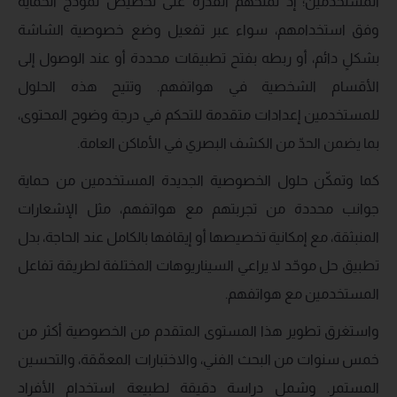
المستخدمين؛ إذ تمنحهم القدرة على تخصيص نموذج الحماية
وفق استخدامهم، سواء عبر تفعيل وضع خصوصية الشاشة
بشكلٍ دائم، أو ربطه بفتح تطبيقات محددة أو عند الوصول إلى
الأقسام الشخصية في هواتفهم. وتتيح هذه الحلول
للمستخدمين إعدادات متقدمة للتحكم في درجة وضوح المحتوى،
بما يضمن الحدّ من الكشف البصري في الأماكن العامة.
كما وتمكّن حلول الخصوصية الجديدة المستخدمين من حماية
جوانب محددة من تجربتهم مع هواتفهم، مثل الإشعارات
المنبثقة، مع إمكانية تخصيصها أو إيقافها بالكامل عند الحاجة، بدل
تطبيق حل موحّد لا يراعي السيناريوهات المختلفة لطريقة تفاعل
المستخدمين مع هواتفهم.
واستغرق تطوير هذا المستوى المتقدم من الخصوصية أكثر من
خمس سنوات من البحث الفني، والاختبارات المعمّقة، والتحسين
المستمر. وشمل دراسة دقيقة لطبيعة استخدام الأفراد