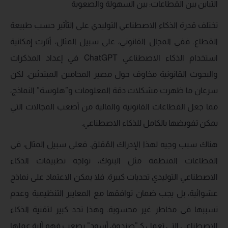
التباين بين القطاعات: بين السهولة والصعوبة
تختلف قدرة الذكاء الاصطناعي التوليدي على التأثير حسب طبيعة
القطاع. ففي المجال القانوني، على سبيل المثال، أثارت إمكانية
استخدام الذكاء الاصطناعي ChatGPT في إعداد المذكرات
والبحوث القانونية مخاوف حول مصير المحامين المبتدئين. لكن
سرعان ما ظهرت مشكلات دقة المعلومات و”هلوسة” النماذج،
مما جعل القطاعات القانونية والمالية من أصعب المجالات التي
يمكن تفويضها بالكامل للذكاء الاصطناعي.
هناك سبب وجيه لهذا الإدراك المُقلق. فعلى سبيل المثال، في
القطاعات المنظمة مثل البنوك، تواجه تطبيقات الذكاء
الاصطناعي التوليدي تحديات كبيرة. فلا يمكن الاعتماد على نماذج
عشوائية، بل يجب ضمان توافقها مع المعايير التنظيمية وعدم
تسببها في مخاطر غير محسوبة. وهذا تحد كبير لتقنية الذكاء
الاصطناعي التي تعمل كـ”صندوق أسود” يصعب فهم آلية عملها