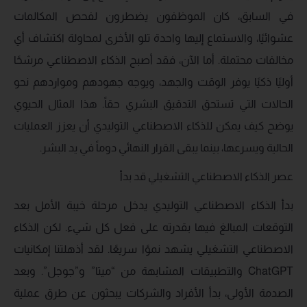
في السابق، كان الموظفون يضطرون لفحص المكالمات
عشوائيًا، والاستماع إليها واحدة تلو الأخرى لمحاولة اكتشاف أي
مخالفات محتملة. أما الآن، فقد أصبح الذكاء الاصطناعي مرشحًا
أوليًا ذكيًا يوفر الوقت والجهد، ويوجه جهودهم ومواردهم نحو
الحالات التي تستحق التدقيق البشري حقاً. هذا المثال الحيوي
يوضح كيف يمكن للذكاء الاصطناعي التوليدي أن يعزز العمليات
الحالية ويسرعها، بينما يبقى القرار النهائي دوماً في يد البشر.
عصر الذكاء الاصطناعي التشغيلي قد بدأ
بدأ الذكاء الاصطناعي التوليدي يدخل مرحلة خيبة الأمل بعد
التوقعات المبالغ فيها بقدرته على فعل كل شيء. لكن الذكاء
الاصطناعي التشغيلي يشهد نموًا سريعًا. لقد أذهلتنا إمكانيات
ChatGPT والتطبيقات المشابهة من “ميتا” و”جوجل”. وبعد
الصدمة الأولى، بدأ الأفراد والشركات يبحثون عن طرق عملية