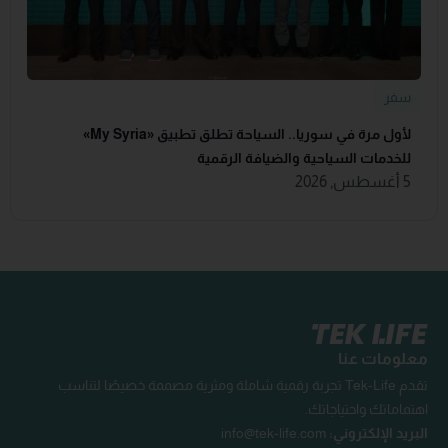
سفر
لأول مرة في سوريا.. السياحة تطلق تطبيق «‏My Syria‏»
للخدمات السياحية والضيافة ‏الرقمية
5 أغسطس, 2026
معلومات عنا
تقدم Tek-Life تجربة رقمية شاملة ومثرية مصممة خصيصًا لتناسب
اهتماماتك واحتياجاتك.
البريد الإلكتروني:
info@tek-life.com