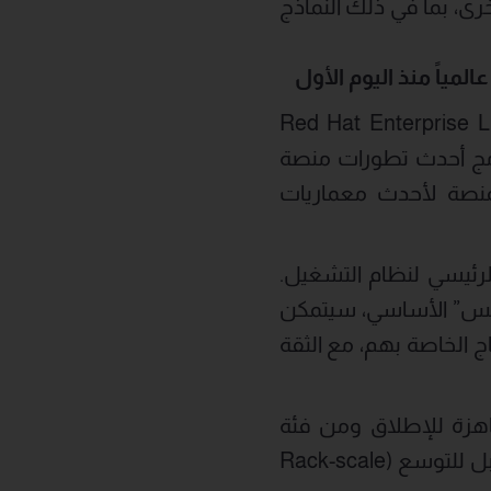
” المفتوحة الأخرى، بما في ذلك النماذج
مياً منذ اليوم الأول
ر “ريد هات إنتربرايز لينوكس لـ إنفيديا” (Red Hat Enterprise Linux for
 تدمج أحدث تطورات منصة
المنصة لأحدث معماريات
الرئيسي لنظام التشغيل.
نوكس” الأساسي، سيتمكن
ج الخاصة بهم، مع الثقة
جاهزة للإطلاق ومن فئة
المؤسسات، تدعم بشكل كامل أحدث الإنجازات في مجال الذكاء الاصطناعي القابل للتوسع (Rack-scale