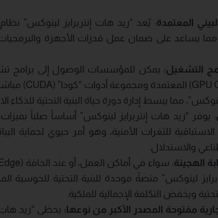
لبيني المعتمدة
: يُعد “ريد هات إنتربرايز لينوكس” نظا
 مما يساعد على ضمان عمل قدرات الأجهزة والبرمجيات
مج التشغيل:
يمكن للمؤسسات الوصول إلى برامج تشغي
المفتوحة (U OpenRM
ينوكس”، مما يبسط إدارة دورة حياة البنية التحتية للذكاء ا
: يوفر “ريد هات إنتربرايز لينوكس” أساساً صلباً بميز
والإدارة الاستباقية للثغرات الأمنية، وهو أمر حيوي لحماية ا
ناعي والاستدلال.
بة الهجينة
برايز لينوكس” منصةً موحدة للبنية التحتية للحوسبة الم
لتحتية ويخفض التكلفة الإجمالية للملكية.
ارية مفتوحة المصدر الأكبر من نوعها:
يحظى “ريد هات إ