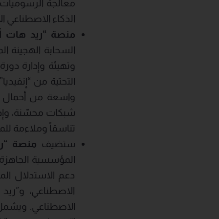
معالجة الرسوميات و
الذكاء الاصطناعي ا
منصة “ريد هات أ
السحابة الهجينة ال
وتهيئة وإدارة دورة
واسعة من أحمال الع
شبكات محسّنة، وإدا
تناسقاً وملاءمة ل
ستضيف
منصة “ري
دعم الاستدلال الم
الاصطناعي، و”ريد 
الاصطناعي. ويشمل 