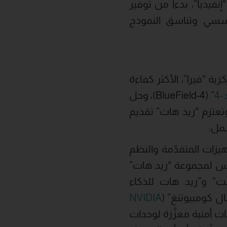
فيديا”، بدءاً من توفير
ؤسسي وتناسق النموذج
زية “فيرا”، الأكثر كفاءة
-4
” (BlueField-4)، وحل
NVIDIA Vera Rubin ) واسع النطاق. وتعتزم “ريد هات” تقديم
شمل:
زات المتقدّمة والنظم
ساس لمجموعة “ريد هات”
ت” و”ريد هات للذكاء
ال كومبيوتنغ” (
NVIDIA
ات أمنية معزَّزة لوحدات