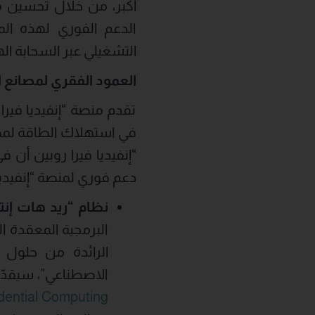
أكبر، من خلال تحسين مجم
الدعم الفوري لهذه ال
التشغيلي عبر السحابة اله
العمود الفقري لمصانع 
تقدم منصة “إنفيديا فيرا ر
في استهلاك الطاقة لمصان
دعم فوري لمنصة “إنفيديا
نظام “ريد هات إنت
البرمجية المعقدة ا
الرائدة من حلول 
الاصطناعي”، سيقدّم 
dential Computing