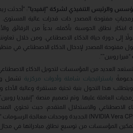
ؤسس والرئيس التنفيذي لشركة “إنفيديا”
: “أحدثت ري
جياتٍ مفتوحة المصدر ذات قدرات عالية المستوى. وا
ابتكار نطاق الحوسبة بأكمله، بدءاً من الرقائق والأن
اً إلى دورة حياة الذكاء الاصطناعي. ومن خلال تعاوننا
حلول مفتوحة المصدر لإدخال الذكاء الاصطناعي في م
فيرا روبين””.
ع دخول العام 2026، تستعد العديد من المؤسسات لتحويل الذكاء الاص
مدعومةً
باستراتيجيات شاملة وأدوات مركزية
تشمل وكل
طلب هذا التحول بنية تحتية مستقرة وعالية الأداء وأكثر 
رمجيات العاملة عليها. وتم تصميم منصة “إنفيديا روبين
اء الاصطناعي والاستدلال المتقدم، حيث تحتوي المن
المركزية “إنفيديا فيرا” (NVIDIA Vera CPU) الجديدة ووحدات معا
مكين المؤسسات من توسيع نطاق مبادراتها في مجال ال