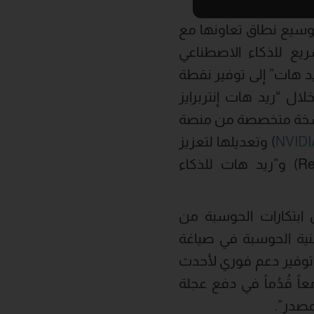
مصدر، عن توسيع نطاق تعاونها مع
طور السريع للذكاء الاصطناعي
د هات” إلى توفير نقطة
لال “ريد هات إنتربرايز
” (Red Hat Enterprise Linux for NVIDIA)، وهو نسخة متخصصة من منصة
NVIDI
) وتعديلها لتعزيز
الإنتاج المستقبلي على منصتي “ريد هات أوبن شيفت” (Red Hat OpenShift) و”ريد هات للذكاء
بتكارات الحوسبة من
لبنية الحوسبة في صياغة
ى توفير دعم فوري لأحدث
اً قُدُماً في دفع عجلة
مصدر”.