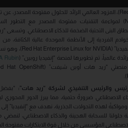
أعلنت “ريد هات” (Red Hat)، المزود العالمي الرائد للحلول مفتوحة ال
شركة “إنفيديا” (NVIDIA) لمواءمة التقنيات مفتوحة المصدر مع الت
ق البنى التحتية الضخمة للذكاء الاصطناعي. وتسعى “ري
ادم الفردية إلى الأنظمة الموحدة عالية الكثافة، من خ
لينوكس” المخصص لـ “إنفيديا
ة عالمياً، تم تطويرها لمنصة “إنفيديا روبين” (
A Rubin
يس والرئيس التنفيذي لشركة “ريد هات”:
“بفضل ا
ذكاء الاصطناعي ضرورةً حتمية، مما يبرز الدور المحوري 
واكبةً لهذه التحولات الجذرية، نهدف مع “إنفيديا” إل
ة حلولنا للسحابة الهجينة والذكاء الاصطناعي، لنمضي مع
 الاصطناعي المؤسسي من خلال قوة الابتكارات مفتوحة ال