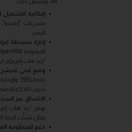
AI). ويشمل ذلك:
إمكانية التشغيل ا
مسرعات “إنفيديا”،
النشر.
إدارة مبسطة لبرا
“ريد هات إنتربرايز ل
وضع أمني مُحسّن
(SELinux) 
تدريب الذكاء الاصط
الاتساق عبر السحا
يوفر “ريد هات إنتر
يقلل تشتُّت البنية ا
دعم المنظومة التج