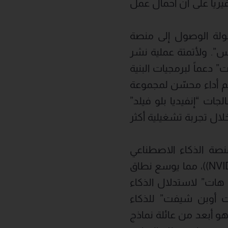
يرياً على أن أحمال عمل
ولة الوصول إلى منصة
س”. ولأتمتة عملية نشر
 دعماً لبرمجيات البنية
ومكتبات “إنفيديا كودا إكس” (NVIDIA CUDA X)، لتقديم أداء محسّن لمجموعة
ات “إنفيديا بلو فيلد”
ال تجربة تشغيلية أكثر
صة الذكاء الاصطناعي
المؤسسية الجاهزة للإنتاج من “ريد هات”، تكاملات جديدة مع “إنفيديا” NVIDIA))، مما يوسع نطاق
 هات” لاستدلال الذكاء
ات أوبن شيفت” للذكاء
و أبعد من عائلة نماذج