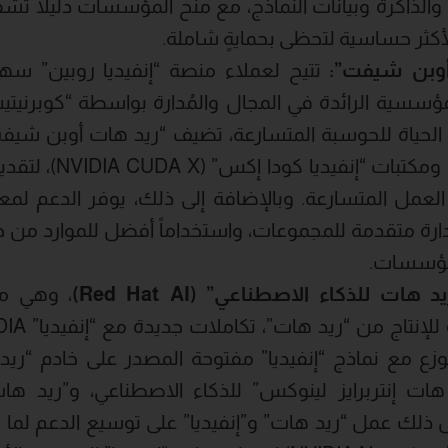
الذاكرة وبيانات النماذج، مع منح المؤسسات دليلاً تشف
لأكثر حساسية لتحظى بحمايةٍ شاملة.
وبن شيفت”:
تتيح لعملاء منصة “إنفيديا روبين” سه
مؤسسية الرائدة في المجال والمُدارة بواسطة “كوبرنيتي
 الحياة للحوسبة المتسارعة، تضيف “ريد هات أوبن شيفت”
التحتية من “إنفيديا” 
مل المتسارعة. وبالإضافة إلى ذلك، يوفر الدعم لمعالج
رة متقدمة للمجموعات، واستخداماً أفضل للموارد من خل
لمؤسسات.
د هات للذكاء الاصطناعي” (
Red Hat AI
)
، وهي من
وزع مع نماذج “إنفيديا” مفتوحة المصدر على خادم “ريد
هات إنتربرايز لينوكس” للذكاء الاصطناعي، و”ريد ه
ذلك عمل “ريد هات” و”إنفيديا” على توسيع الدعم لما ه