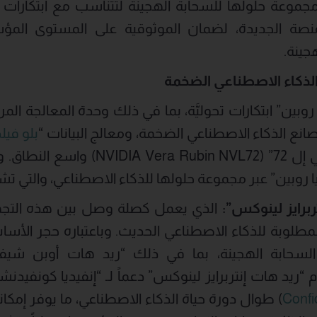
وعة حلولها للسحابة الهجينة لتتناسب مع ابتكارات “إن
منصة الجديدة، لضمان الموثوقية على المستوى الم
جينة.
الذكاء الاصطناعي الضخمة
وبين” ابتكارات تحوليَّة، بما في ذلك وحدة المعالجة المرك
ع الذكاء الاصطناعي الضخمة، ومعالج البيانات “
بلو فيلد
“إنفيديا فيرا روبين أن في إل 72” (NVL72
 روبين” عبر مجموعة حلولها للذكاء الاصطناعي، والتي ت
ربرايز لينوكس”:
الذي يعمل كصلة وصل بين هذه التجهي
لمطلوبة للذكاء الاصطناعي الحديث. وباعتباره حجر الأ
السحابة الهجينة، بما في ذلك “ريد هات أوبن شيف
“ريد هات إنتربرايز لينوكس” دعماً لـ “إنفيديا كونفيدنش
Confi
) طوال دورة حياة الذكاء الاصطناعي، ما يوفر إمكان