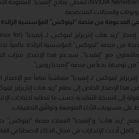
“إنفيديا نيموترون” (NVIDIA Nemotron) ليغطي نماذج “إنفيديا
روبوتات والمجالات المتخصصة.
اعي المدعومة من منصة “لينوكس” المؤسسية الرائدة عال
تطرح شركة “ريد هات” إصدا
خة جديدة من منصة “لينوكس” المؤسسية الرائدة عالمياً،
 وبالتعاون مع “إنفيديا”، سيدعم هذا الإصدار ميزات 
” من توفرها، بدءاً من منصة “إنفيديا روبين”.
تربرايز لينوكس لـ إنفيديا” متماشياً تماماً مع الإصدار 
هذا الإصدار الخاص إلى نظام “ريد هات إنتربرايز لي
ولة إلى النسخة التقليدية حسب ما تتطلبه احتياجات الإنتا
ظ على مستويات الأداء المتوقعة وتوافُق التطبيقات.
تمنح “ريد هات” و”إنفيديا” العملاء منصة “لينوكس” 