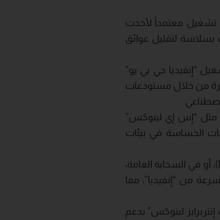
م تشغيل معتمداً لأحدث
 بسلاسة لتقليل عوائق
ل “إنفيديا جي بي يو”
GP) المعتمدة ومجموعة أدوات “كودا” (CUDA) مباشرة من خلال مستودعات
لاصطناعي.
ات مثل “إس إي لينوكس”
لبيانات الحساسة في بيئات
: سواء في أماكن العمل، أو عند الحافة (Edge)، أو في السحابة العامة،
سرعة من “إنفيديا”، مما
نتربرايز لينوكس” بدعم