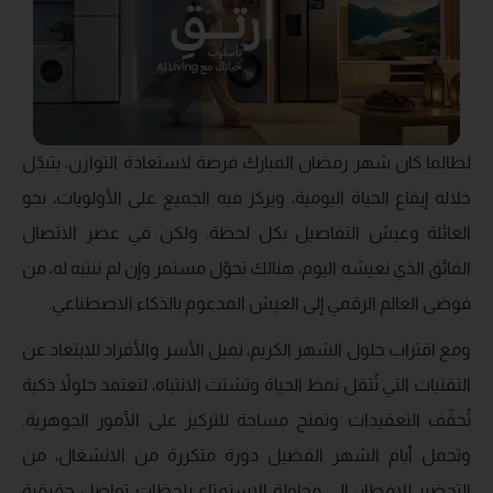
لطالما كان شهر رمضان المبارك فرصة لاستعادة التوازن، يتبدّل
خلاله إيقاع الحياة اليومية، ويركز فيه الجميع على الأولويات، نحو
العائلة وعيش التفاصيل بكل لحظة. ولكن في عصر الاتصال
الفائق الذي نعيشه اليوم، هنالك تحوّل مستمر وإن لم ننتبه له، من
فوضى العالم الرقمي إلى العيش المدعوم بالذكاء الاصطناعي.
ومع اقتراب حلول الشهر الكريم، تميل الأسر والأفراد للابتعاد عن
التقنيات التي تُثقل نمط الحياة وتشتت الانتباه، لتعتمد حلولاً ذكية
تُخفّف التعقيدات وتمنح مساحة للتركيز على الأمور الجوهرية.
وتحمل أيام الشهر الفضيل دورة متكررة من الانشغال، من
التحضير للإفطار، إلى محاولة الاستمتاع بلحظات تواصل حقيقية