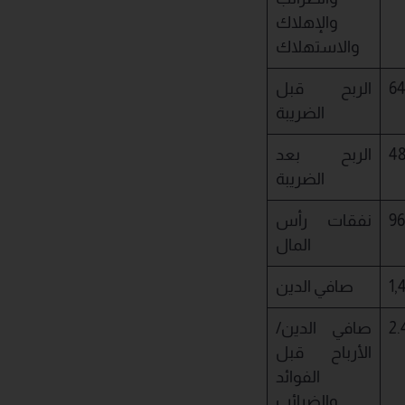
والإهلاك
والاستهلاك
64
الربح قبل
الضريبة
48
الربح بعد
الضريبة
96
نفقات رأس
المال
1,
صافي الدين
صافي الدين/
الأرباح قبل
الفوائد
والضرائب