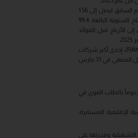
ارتفع صافي الدين بنسبة 8.5% مقارنة بالفترة ذاتها من العام السابق ليصل إلى 1.56
مليار درهم في مارس 2026، ويعزى ذلك بشكل رئيسي إلى توزيعات الأرباح السنوية البالغة 99.4
ى الأرباح قبل الفوائد
أعلنت شركة سيراميك رأس الخيمة (المدرجة في بورصة أبوظبي تحت الرمز RAKCEC)، إحدى أكبر شركات
حلول السيراميك المستخدم في نمط الحياة، عن تحقيق نتائج مالية مرنة للربع الأول المنتهي في 31 مارس
راميك رأس الخيمة أداءً قوياً خلال الربع الأول من عام 2026، مدعوماً بالطلب القوي في
 الإقليمية المستمرة،
لتشغيلية وقدرتها على