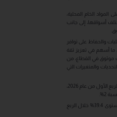
 المواد الخام المحلية،
تلف أسواقها، إلى جانب
ق.
ليات والحفاظ على توافر
 ما أسهم في تعزيز ثقة
 موثوق في القطاع، من
تحديات والمتغيرات التي
سجّلت شركة سيراميك رأس الخيمة إجمالي إيرادات بلغ 760.7 مليون درهم خلال الربع الأول من عام 2026،
في الربع الأول من عام 2026، حافظ هامش الربح الإجمالي على استقراره عند مستوى 39.4% خلال الربع