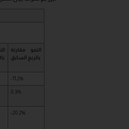
النمو مقارنة
ال
بالربع السابق
با
-11.2%
0.3%
-20.2%