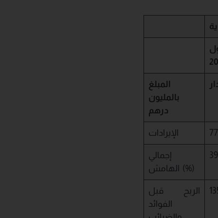
ة
ل
20
ار
المبلغ
بالمليون
درهم
77
الإيرادات
39
إجمالي
الهامش (%)
13
الربح قبل
الفوائد
والضرائب