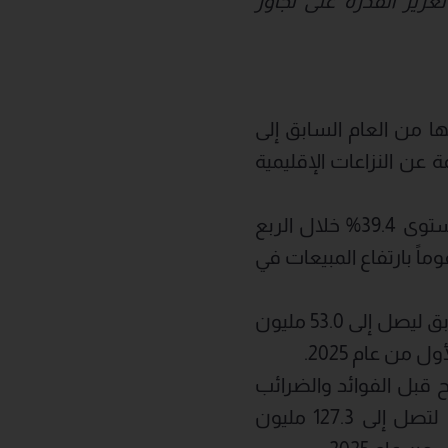
زيز القدرة على تجاوز
رنة بالفترة ذاتها من العام السابق إلى
بب الاضطرابات الناجمة عن النزاعات الإقليمية
حافظ هامش الربح الإجمالي على استقراره عند مستوى 39.4% خلال الربع
20، مقارنة بنسبة 39.7% خلال الفترة ذاتها من عام 2025 مدعوماً بارتفاع المبيعات في
: انخفض بنسبة 17.9% مقارنة بالفترة ذاتها من العام السابق ليصل إلى 53.0 مليون
 قبل الفوائد والضرائب
والإهلاك والاستهلاك بنسبة 6.1% مقارنة بالفترة ذاتها من العام السابق لتصل إلى 127.3 مليون