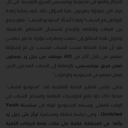
للابتكار والنمو في مجموعة بوبليسيس الشرق الأوسط:”في كل
مرة، كان عملاؤنا يطرحون علينا السؤال ذاته: كيف يمكننا إعادة
التواصل مع الشباب؟ ولهذا أنشأنا “استوديو الشباب”، فهو يجمع
بين البيانات والثقافة والإبداع لاستبدال الأساطير بالحقيقة،
وتحويل هذه الحقائق إلى حملات ومبادرات مؤثرة. ما يثير حماسي
هو أن هذه المنصة ليست للشباب فحسب، بل تم إنشاؤها
معهم، من خلال أكثر من
400 موظف من جيل زد يعملون
ضمن فريق بوبليسيس
،
بالإضافة إلى الشباب المبدعين الذين
نعمل معهم في السعودية والإمارات.”
وعلى عكس التقارير البحثية التقليدية، يُعد “استوديو الشباب”
منصة ذكاء حيّة تتابع المؤشرات الثقافية ومشاعر الشباب في
الوقت الفعلي. ويستمد الاستوديو قوته من
سلسلة
Youth
Uncliched
،
وهي دراسة شاملة ومستمرة
تركّز على جيل زد
وألفا
في المنطقة
،
قائمة على مئات نقاط البيانات الكمية