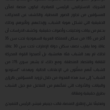
الشريك الاستراتيجي الرئيسي للمبادرة، ليكون منصة تمكّن
المسوّقين من تجاوز الصور النمطية، والكشف عن المحركات
الحقيقية التي تشكل هوية الشباب، وإبداعهم، وتأثيرهم، وذلك
بدعم من بيانات وتحليلات وأصوات حقيقية .وكشف الدراسات أن
أكثر من 65٪ من سكان المملكة العربية السعودية تحت سن 35
عامًا، وما يقارب نصف سكان دولة الإمارات تحت سن 30 عامًا،
لذلك لم يعد الشباب فئة هامشية، بل أصبحوا القوة المحركة
لثقافة واقتصاد المنطقة. ومع ذلك، لا يشعر سوى 15٪ من
الشباب أنهم ممثَّلون في الإعلانات الحالية. ويهدف “استوديو
الشباب” إلى سد هذه الفجوة من خلال تزويد المسوّقين بالرؤى
والبيانات والأدوات التي تمكّنهم من التفاعل مع جيل الشباب
بطرق حقيقية وفعّالة.
وتعليقًا علي إطلاق المنصة، قالت جينيفر فيشر، الرئيس التنفيذي