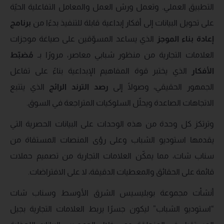
التطبيق العملي. وتعمل ورش العمل والمعامل التفاعلية الحيّة
على تحويل البيانات إلى أفكار إبداعية قابلة للتنفيذ بدءًا من
برنامج
إعادة بناء الموجز
الذي يساعد المسوّقين على صياغة موجزات
العلامات التجارية من منظور شبابي معاصر، مرورًا بـ
مُضبّط
الأفكار
الذي يختبر قوة المفاهيم الإبداعية بناءً على تفاعل
الجمهور الحقيقي، وصولًا إلى
رصد الترند الرائج
الذي يتتبع
الاتجاهات الصاعدة ويحلّل السلوكيات المتراجعة في السوق.
وترتكز كل وحدة من هذه الوحدات على البيانات الحصرية التي
يقدمها استوديو الشباب وعلى رؤى المنصات المستقاة من
سناب شات، مما يمكّن العلامات التجارية من تصميم حملات
قائمة على الحقائق والمعطيات الدقيقة، لا على الافتراضات.
أنشأت مجموعة بوبليسيس الشرق الأوسط وسناب شات
“استوديو الشباب” ليكون جسرًا يربط العلامات التجارية بجيل