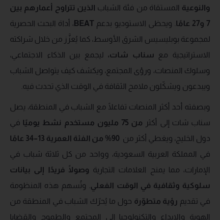
والنوعية
المستقاة من فئة الشباب
الذين تتراوح أعمارهم بين
7 و27 عامًا
. ويحظى الاستوديو بدعم
BEAT
، أداة البحث الحصرية
لمجموعة بوبليسيس الشرق الأوسط، كما يُعزَّز من خلال شراكته
الاستراتيجية مع
سناب شات
،
ليجمع بين الذكاء الاجتماعي،
وسلوك المنصات، ورؤى المجتمع، ويكشف كيف يتواصل الشباب
ويبدعون ويشكّلون ملامح الثقافة في الوقت الذي تحدث فيه.
وبصفته أحد أكثر المنصات تفاعلًا مع الشباب في المنطقة، يصل
سناب شات إلى أكثر
من
75
مليون مستخدم نشط يوميًا
في
دول الخليج، ويغطي أكثر من
90%
من الفئة العمرية 13–34 عامًا
في المملكة العربية السعودية، وواحد من كل ثلاثة شباب في
الإمارات، مما يمنح العلامات التجارية
وصولًا فريدًا إلى بيانات
سلوكية وثقافية في الوقت الفعلي
. وتُسهم هذه المنظومة
في تقديم
رؤية متطوّرة
حول ما يُحرّك الشباب في المنطقة من
الهوية والإبداع والتكنولوجيا إلى المجتمع والطموح والقضايا