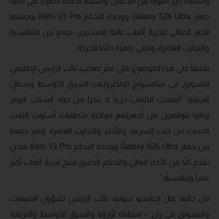
وسمعة رازر القوية بين اللاعبين. وتسلط الحملة الضوء على ثنائية
جهاز Galaxy S26 Ultra ووحدة التحكم Kishi V3 Pro بوصفها
الخيار المثالي لتجربة ألعاب عالية المستوى، تجمع بين التنافسية
والتجارب الغامرة، وتبقى جاهزة دائماً للحركة.
تعليقاً على هذا الموضوع، قال عمر صاحب، نائب الرئيس الإقليمي
للتسويق في سامسونج للإلكترونيات الشرق الأوسط وشمال
أفريقيا: “أصبحت الألعاب جزءاً لا يتجزأ من حياة الشباب اليوم،
وباتوا يتوقعون من أجهزتهم مواكبة متطلبات أسلوب اللعب
الحديث من حيث السرعة، والأداء، والتجارب الغامرة. وعبر جمعنا
بين جهاز Galaxy S26 Ultra ووحدة التحكم Kishi V3 Pro فنحن
نقدم كلاً من الأداء العالي والتحكم الدقيق لنتيح تجربة ألعاب أكثر
غمراً وتنافسية.”
من جانبه، قال إجناسيو سونيه، نائب الرئيس لشؤون المبيعات
والتسويق في رازر – منطقة أوروبا والشرق الأوسط وأفريقيا: