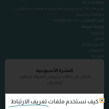
معلومات عنا
تقدم Tek-Life تجربة رقمية شاملة ومثرية مصممة خصيصًا لتناسب
اهتماماتك واحتياجاتك.
البريد الإلكتروني:
info@tek-life.com
روابط سريعة
الرئيسية
الاخبار
الأجهزة الذكية
التطبيقات
اتصل بنا
النشرة الأسبوعية
احصل على مقالات وعروض المدونة عبر البريد
الإلكتروني
كيف نستخدم ملفات
تعريف الارتباط
إشترك الآن