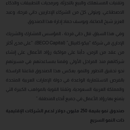
وتقنيات المستهلك والبيع بالتجزئة، وبرمجيات التطبيقات والذكاء
الاصطناعي. ويتولى كلّ من الشركاء الإداريين داني فرحة، وعبد
العزيز شيخ الصاغة، ويوسف حماد إدارة هذا الصندوق.
وفي هذا السياق، قال داني فرحة ، المؤسس المشارك والشريك
الإداري في شركة “بيكو كابيتال” (BECO Capital): “على مدى أكثر
من عقد من الزمن، دأبنا على مواكبة روّاد الأعمال على إنشاء
شركاتهم منذ المراحل الأولى وقمنا بمساعدتهم في مسيرتهم
نحو تحقيق التطور والنمو. يعكس هذا الصندوق قناعتنا الراسخة
بالفرص الاستثمارية الواعدة في دولة الإمارات العربية المتحدة
والمملكة العربية السعودية، وثقتنا القوية بالمواهب الكبيرة التي
يتمتع بها روّاد الأعمال في جميع أنحاء المنطقة
.”
صندوق نمو بقيمة 250 مليون دولار لدعم الشركات الإقليمية
ذات النمو السريع