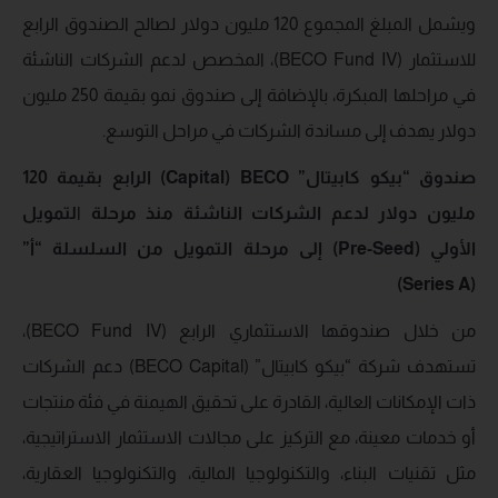
ويشمل المبلغ المجموع 120 مليون دولار لصالح الصندوق الرابع
للاستثمار (BECO Fund IV)، المخصص لدعم الشركات الناشئة
في مراحلها المبكرة، بالإضافة إلى صندوق نمو بقيمة 250 مليون
دولار يهدف إلى مساندة الشركات في مراحل التوسع.
صندوق “بيكو كابيتال”
BECO
Capital)
) الرابع بقيمة 120
مليون دولار لدعم الشركات الناشئة منذ مرحلة
ا
لتمويل
الأولي
(
Pre-Seed
) إلى مرحلة التمويل من السلسلة “أ”
)
Series A
(
من خلال صندوقها الاستثماري الرابع (BECO Fund IV)،
تستهدف شركة “بيكو كابيتال” (BECO Capital) دعم الشركات
ذات الإمكانات العالية، القادرة على تحقيق الهيمنة في فئة منتجات
أو خدمات معينة، مع التركيز على مجالات الاستثمار الاستراتيجية،
مثل تقنيات البناء، والتكنولوجيا المالية، والتكنولوجيا العقارية،