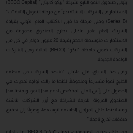
يتولى صندوق النمو التابع لشركة “بيكو كابيتال” (BECO Capital)
الاستثمار في الشركات الناشئة بدءاً من مرحلة التمويل الثانية “ب”
(Series B) وحتى مرحلة ما قبل الاكتتاب العام الأولي، بقيادة
الشريك العام عامر علايلي. يطرح الصندوق مجموعة من
الاستثمارات متوسطة الحجم بقيمة 20 مليون دولار في كل من
الشركات ضمن حافظة “بيكو” (BECO) الحالية وفي الشركات
الواعدة الجديدة.
وفي هذا السياق، قال علايلي: “تشهد الشركات في منطقة
الخليج نمواً متسارعاً وملحوظاً، لكنها ما زالت تواجه تحديات في
الحصول على رأس المال المخصّص لدعم هذا النمو. ويمنحنا هذا
الصندوق المرونة اللازمة للشراكة مع أبرز الشركات الناشئة
ومساندتها خلال المراحل الحاسمة لتوسعها، وصولاً إلى تحقيق
صفقات تخارج ناجحة.”
من خلال هذين الصندوقين، تعمل “بيكو” (BECO) على إدارة