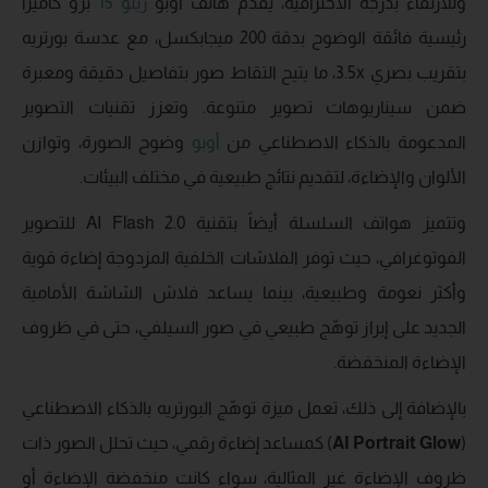
وللارتقاء بدرجة الاحترافية، يقدم هاتف أوبو
رينو 15
برو كاميرا
رئيسية فائقة الوضوح بدقة 200 ميجابكسل، مع عدسة بورتريه
بتقريب بصري 3.5x، ما يتيح التقاط صور بتفاصيل دقيقة ومعبرة
ضمن سيناريوهات تصوير متنوعة. وتعزز تقنيات التصوير
المدعومة بالذكاء الاصطناعي من
أوبو
وضوح الصورة، وتوازن
الألوان والإضاءة، لتقديم نتائج طبيعية في مختلف البيئات.
وتتميز هواتف السلسلة أيضاً بتقنية AI Flash 2.0 للتصوير
الفوتوغرافي، حيث توفر الفلاشات الخلفية المزدوجة إضاءة قوية
وأكثر نعومة وطبيعية، بينما يساعد فلاش الشاشة الأمامية
الجديد على إبراز توهّج طبيعي في صور السيلفي، حتى في ظروف
الإضاءة المنخفضة.
بالإضافة إلى ذلك، تعمل ميزة توهّج البورتريه بالذكاء الاصطناعي
(
AI Portrait Glow
) كمساعد إضاءة رقمي، حيث تحلل الصور ذات
ظروف الإضاءة غير المثالية، سواء كانت منخفضة الإضاءة أو