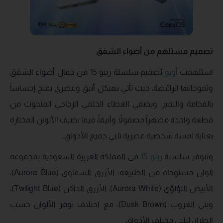
تصميم مستلهم من أضواء الشفق
استلهمت
أوبو
تصميم سلسلة رينو 15 من جمال أضواء الشفق
وتموجاتها الراقصة، حيث تأتي بهيكل أنيق وعصري يمنح إحساساً
بالفخامة والتميز. ويضفي الغطاء الخلفي الزجاجي المنحوت من
قطعة واحدة مظهراً مصقولاً وأنيقاً، فيما تضيف الألوان المختارة
بعناية لمسة شخصية عصرية تلبي جميع الأذواق.
وتتوفر سلسلة
رينو 15
في المملكة العربية السعودية بمجموعة
ألوان مستوحاة من الطبيعة: الأزرق السماوي (Aurora Blue)،
الأبيض اللؤلؤي (Aurora White)، الأزرق الداكن (Twilight Blue)،
وبني الغروب (Dusk Brown)، مع اختلاف توفر الألوان حسب
الطراز، لتلبي مختلف الأذواق.