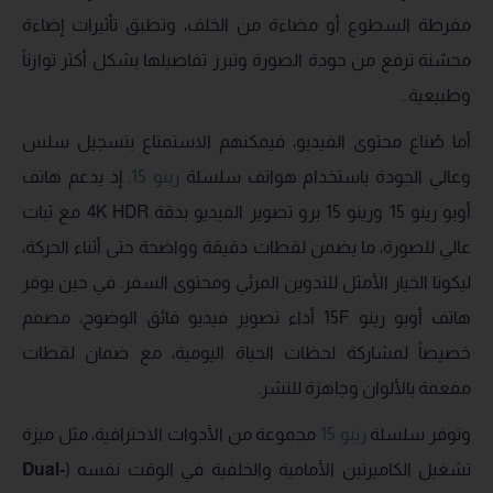
مفرطة السطوع أو مضاءة من الخلف، وتطبق تأثيرات إضاءة
محسّنة ترفع من جودة الصورة وتبرز تفاصيلها بشكل أكثر توازناً
وطبيعية..
أما صُناع محتوى الفيديو، فيمكنهم الاستمتاع بتسجيل سلس
وعالي الجودة باستخدام هواتف سلسلة
رينو 15
. إذ يدعم هاتف
أوبو رينو 15 ورينو 15 برو تصوير الفيديو بدقة 4K HDR مع ثبات
عالي للصورة، ما يضمن لقطات دقيقة وواضحة حتى أثناء الحركة،
ليكونا الخيار الأمثل للتدوين المرئي ومحتوى السفر. في حين يوفر
هاتف أوبو رينو 15F أداء تصوير فيديو فائق الوضوح، مصمم
خصيصاً لمشاركة لحظات الحياة اليومية، مع ضمان لقطات
مفعمة بالألوان وجاهزة للنشر.
وتوفر سلسلة
رينو 15
مجموعة من الأدوات الاحترافية، مثل ميزة
تشغيل الكاميرتين الأمامية والخلفية في الوقت نفسه (
Dual-