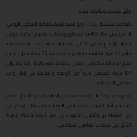
وثّق نفسك وعالمك بثقة
صُمّمت سلسلة
رينو 15
أوبو لتعيد تعريف صناعة المحتوى اليومي،
إذ تمزج بين عتاد الكاميرا المتطور وتقنيات التصوير الذكية، لترتقي
بأدوات الإبداع البصري لأعلى المستويات. وفي قلب هذه التجربة،
تتألق الكاميرا الأمامية بزاوية واسعة بدقة 50 ميجابكسل، والتي
تفتح أمام المستخدمين المجال لالتقاط صور بزاوية رؤية تصل إلى
100 درجة، لتحتضن مزيداً من الوجوه والمناظر في إطار واحد
بمنتهى الانسيابية.
ومع هذه الإمكانات المتقدمة، يصبح الهاتف الرفيق الأمثل لصنّاع
المحتوى أثناء التجوال، حيث تلتقي التقنية بالفن ليولد الإبداع في
كل ضغطة زر، وتتحول الذكريات إلى صور نابضة بالحياة، جاهزة
لتتألق على منصات التواصل الاجتماعي.