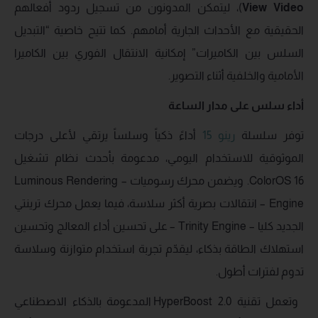
View Video
)، ليتمكن المدونون من تسجيل ردود أفعالهم
الحقيقية مع الأحداث الجارية أمامهم. كما تتيح خاصية “التبديل
السلس بين الكاميرات” إمكانية الانتقال الفوري بين الكاميرا
الأمامية والخلفية أثناء التصوير.
أداء سلس على مدار الساعة
توفر سلسلة
رينو 15
أداءً ذكياً وسلساً يرتقي لأعلى درجات
الموثوقية للاستخدام اليومي، مدعومة بأحدث نظام تشغيل
ColorOS 16. ويضمن محرك رسوميات – Luminous Rendering
Engine – انتقالات بصرية أكثر سلاسة، فيما يعمل محرك ترينتي
الجديد كليا – Trinity Engine – على تحسين أداء المعالج وتحسين
استهلاك الطاقة بذكاء، ليقدّم تجربة استخدام متوازنة وسلاسة
تدوم لفترات أطول.
وتعمل تقنية HyperBoost 2.0 المدعومة بالذكاء الاصطناعي