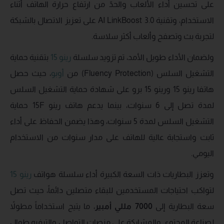
على تحسين أداء الألعاب والحدّ من ارتفاع حرارة الهاتف أثناء
الاستخدام، وتقنية AI LinkBoost 3.0 على تعزيز الاتصال بالشبكة
لتجربة بث وتصفح وألعاب أكثر سلاسة.
ولضمان الأداء طويل الأمد، تم تزويد سلسلة
رينو 15
بتقنية حماية
التشغيل السلس (Fluency Protection) من
أوبو
، حيث حصل
هاتفا رينو 15 ورينو 15 برو على شهادة حماية التشغيل السلس
لمدة تصل إلى 6 سنوات، بينما يدعم هاتف رينو 15F حماية
التشغيل السلس لمدة 5 سنوات، وهذا يضمن الحفاظ على أداء
ثابت واستجابة عالية للهاتف على مدار سنوات من الاستخدام
اليومي.
وتعزز البطاريات ذات السعة الكبيرة أداء سلسلة هواتف
رينو 15
لتواكب احتياجات المستخدمين للبقاء متصلين دائماً، حيث تصل
سعة البطارية إلى
7000
مللي أمبير
، ما يتيح استخداماً مطولاً
لصناعة المحتوى والمشاركة على منصات التواصل والترفيه طوال