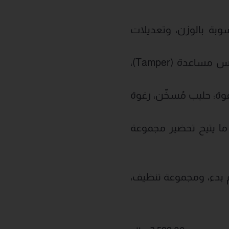
ت محسوبة بالوزن، وتعديلات
25 درجة طحن، ومطحنة مخروطية ذكية مدمجة، وميزان مدمج، وأداة كبس مساعدة (Tamper)،
دادات للرغوة: حليب مُسخّن، رغوة
ا يتيح تحضير مجموعة
بدء، ومجموعة تنظيف،