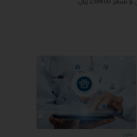
و بسعر 2،599.00 ريال
متنوع