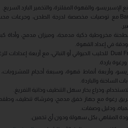
تقنية Barista Assist مع توصيات مخصصة لدرجة الطحن، وجرعا
ير.
ودقة في إعداد القهوة.
نظام Dual Froth System للحليب الحيواني أو النباتي، مع أربعة إع
ورغوة باردة.
سو، وأربعة أنماط قهوة، وسبعة أحجام للمشروبات، م
 الساخنة والباردة.
ستخدام، وذراع بخار سهل التنظيف وذاتية التفريغ.
ريق رغوة مع جهاز خفق مدمج، وفرشاة تنظيف، وطقم 
مياه، ودليل وصفات.
جودة المقاهي بكل سهولة ودون أي تخمين.