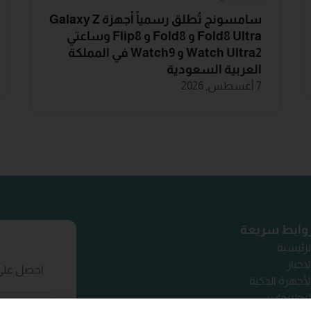
سامسونج تُطلق رسمياً أجهزة Galaxy Z
Fold8 Ultra و Fold8 و Flip8 وساعتي
Watch Ultra2 و Watch9 في المملكة
العربية السعودية
7 أغسطس, 2026
وابط سريعة
لرئيسية
لاخبار
احصل على 
لأجهزة الذكية
لتطبيقات