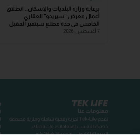
برعاية وزارة البلديات والإسكان.. انطلاق
أعمال معرض “سيريدو” العقاري
الخامس في جدة مطلع سبتمبر المقبل
7 أغسطس, 2026
ر
معلومات عنا
ا
تقدم Tek-Life تجربة رقمية شاملة ومثرية مصممة
ا
خصيصًا لتناسب اهتماماتك واحتياجاتك.
ا
البريد الإلكتروني:
info@tek-life.com
ا