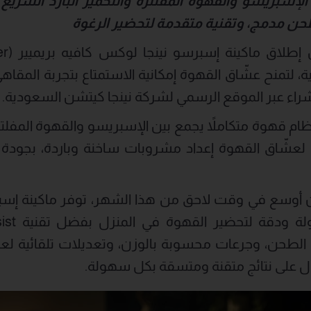
الإسبريسو والقهوة المفلترة والتخمير البارد السريع
ن مدمج، وتقنية متقدمة لتحضير الرغوة
ة، لتمنح عشّاق القهوة إمكانية الاستمتاع بتجربة المقاهي
شراء عبر الموقع الرسمي لشركة نينجا كيتشن السعودية.
ظام قهوة متكاملاً يجمع بين الإسبريسو والقهوة المفلترة
ح لعشّاق القهوة إعداد مشروبات ساخنة وباردة، بجود
أوسع في وقت لاحق من هذا الشهر، توفر ماكينة إسب
طحن، وجرعات محسوبة بالوزن، وتعديلات تلقائية لعملي
 على نتائج متقنة ومتسقة بكل سهولة.