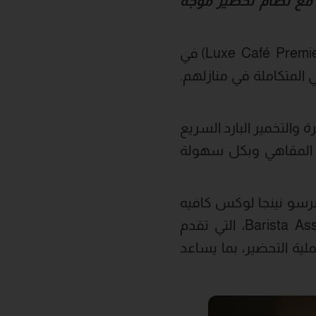
 مع نظام تحضير موجّه
أعلنت شركة نينجا عن إطلاق ماكينة إسبرسو نينجا لوكس كافيه بريميير (Luxe Café Premier) في
 المتكاملة في منازلهم.
 والتخمير البارد السريع
ة المقاهي وبكل سهولة
رسو نينجا لوكس كافيه
بريميير تجربة أكثر سهولة ودقة لتحضير القهوة في المنزل بفضل تقنية Barista Assist، التي تقدم
ة التحضير، بما يساعد