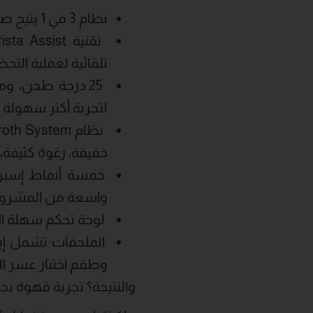
نظام 3 في 1 يتيح صنع الإسبريسو، والقهوة المفلترة، والتخمير البارد السريع.
تلقائية لعملية التحض
لتجربة أكثر سهولة 
خفيفة، رغوة كثيفة، 
خمسة أنماط إسبري
واسعة من المشروبات
لوحة تحكم سهلة الا
الملحقات تشمل إب
وطقم اختبار عسر ال
والنتيجة؟ تجربة قهوة ب