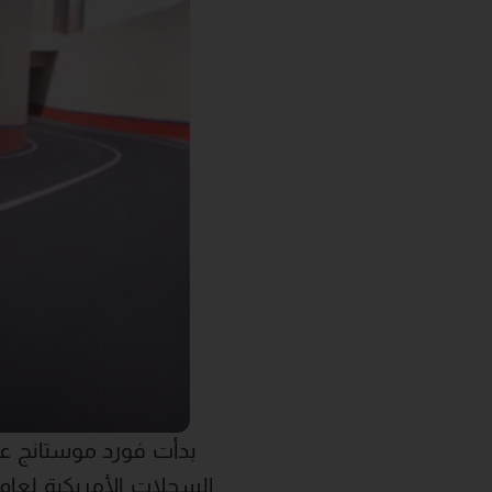
بدأت فورد موستانج عقدها
السجلات الأمريكية لعام 023