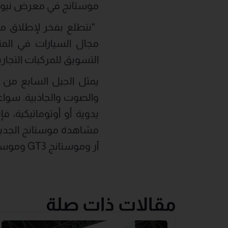
موستانج في معرض نيويورك 
مجال السيارات في الم
التسويق للمركبات التجا
يمثل الجيل السابع من م
يدوية أو أوتوماتيكية، 
مشاهدة موستانج الجديد
آر وموستانج GT3 وموستانج GT4.
مقالات ذات صلة