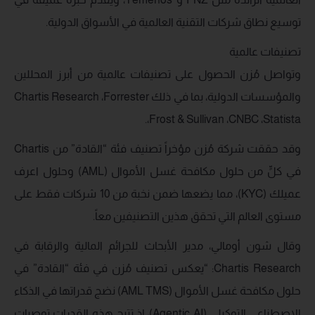
توسيع نطاق شركات التقنية العالمية في الأسواق الدولية.
تصنيفات عالمية
وتواصل مُزن الحصول على تصنيفات عالمية من أبرز المحللين
والمؤسسات الدولية، بما في ذلك Chartis Research ،Forrester
،Frost & Sullivan ،CNBC ،Statista.
وقد حققت شركة مُزن مؤخراً تصنيف فئة “القادة” من Chartis
في كلٍّ من حلول مكافحة غسل الأموال (AML) وحلول اعرف
عميلك (KYC)، مما يضعها ضمن نخبة من 10 شركات فقط على
مستوى العالم التي تحقق هذين التصنيفين معاً.
وقال شون أومالي، مدير الأبحاث للجرائم المالية والرقابة في
Chartis Research: “يعكس تصنيف مُزن في فئة “القادة” في
حلول مكافحة غسل الأموال (AML TMS) نضج قدراتها في الذكاء
الاصطناعي التوكيلي (Agentic AI)، إذ تتيح هذه القدرات توصيات