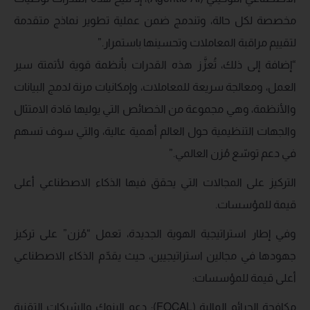
مخصصة لكل حالة، وتندمج ضمن عملية تطوير نماذج متقدمة
لتقييم مراقبة المعاملات وتحسينها باستمرار.”
“إضافة إلى ذلك، تُعزَّز هذه القدرات بأنظمة قوية لأتمتة سير
العمل، ومعالجة سريعة للمعاملات، وإمكانيات مرنة لدمج البيانات
والأنظمة، وهي مجموعة من الخصائص التي يوليها قادة الامتثال
والجهات التنظيمية حول العالم أهمية عالية، والتي سوف تسهم
في دعم توسّع مُزن العالمي.”
التركيز على المجالات التي يحقق فيها الذكاء الاصطناعي أعلى
قيمة للمؤسسات.
وفي إطار استراتيجية الهوية الجديدة، تعمل “مُزن” على تركيز
جهودها في مجالين استراتيجيين، حيث يقدّم الذكاء الاصطناعي
أعلى قيمة للمؤسسات:
مكافحة الجرائم المالية (FOCAL): دعم البنوك والشركات التقنية