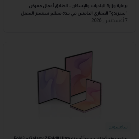
برعاية وزارة البلديات والإسكان.. انطلاق أعمال معرض
“سيريدو” العقاري الخامس في جدة مطلع سبتمبر المقبل
7 أغسطس, 2026
سامسونج
سامسونج تُطلق رسمياً أجهزة Galaxy Z Fold8 Ultra و Fold8