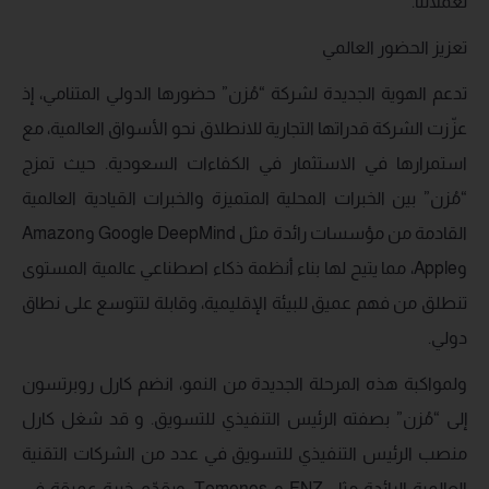
لعملائنا.”
تعزيز الحضور العالمي
تدعم الهوية الجديدة لشركة “مُزن” حضورها الدولي المتنامي، إذ
عزّزت الشركة قدراتها التجارية للانطلاق نحو الأسواق العالمية، مع
استمرارها في الاستثمار في الكفاءات السعودية. حيث تمزج
“مُزن” بين الخبرات المحلية المتميزة والخبرات القيادية العالمية
القادمة من مؤسسات رائدة مثل Google DeepMind وAmazon
وApple، مما يتيح لها بناء أنظمة ذكاء اصطناعي عالمية المستوى
تنطلق من فهم عميق للبيئة الإقليمية، وقابلة لتتوسع على نطاق
دولي.
ولمواكبة هذه المرحلة الجديدة من النمو، انضم كارل روبرتسون
إلى “مُزن” بصفته الرئيس التنفيذي للتسويق. و قد شغل كارل
منصب الرئيس التنفيذي للتسويق في عدد من الشركات التقنية
العالمية الرائدة مثل FNZ و Temenos، ويقدّم خبرة عميقة في