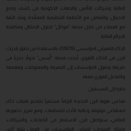
المالية وشركات التأمين والجهات الحكومية في كشف ومنع
الاحتيال، والتعامل مع الأنظمة التنظيمية المعقّدة، وبناء الثقة
مع العملاء من خلال منصة “فوكال” لحلول الامتثال ومكافحة
الجرائم المالية.
الذكاء المعرفي المؤسسي (OSOS): بالاستفادة من تطوّر قدرات
مُزن في الذكاء اللغوي، تُحدث منصة “أُسس” تحولاً جذرياً في
طريقة وصول المؤسسات إلى المعرفة والمعلومات، وفهمها،
والتفاعل الفوري معها.
نظرة إلى المستقبل
تعكس هوية مُزن الجديدة التزاماً مستمراً بتقديم تقنيات ذكاء
اصطناعي موثوقة وعالية الأداء للمنظمات. ومع تعزيز حضورها
العالمي، ستواصل مُزن الاستثمار في الكفاءات، والشراكات،
وابتكار المنتجات، لتمكين المؤسسات من العمل بثقة أكبر،