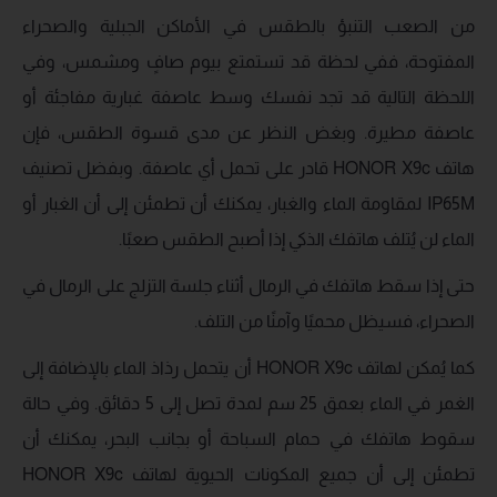
من الصعب التنبؤ بالطقس في الأماكن الجبلية والصحراء
المفتوحة، ففي لحظة قد تستمتع بيوم صافٍ ومشمس، وفي
اللحظة التالية قد تجد نفسك وسط عاصفة غبارية مفاجئة أو
عاصفة مطيرة. وبغض النظر عن مدى قسوة الطقس، فإن
هاتف HONOR X9c قادر على تحمل أي عاصفة. وبفضل تصنيف
IP65M لمقاومة الماء والغبار، يمكنك أن تطمئن إلى أن الغبار أو
الماء لن يُتلف هاتفك الذكي إذا أصبح الطقس صعبًا.
حتى إذا سقط هاتفك في الرمال أثناء جلسة التزلج على الرمال في
الصحراء، فسيظل محميًا وآمنًا من التلف.
كما يُمكن لهاتف HONOR X9c أن يتحمل رذاذ الماء بالإضافة إلى
الغمر في الماء بعمق 25 سم لمدة تصل إلى 5 دقائق. وفي حالة
سقوط هاتفك في حمام السباحة أو بجانب البحر، يمكنك أن
تطمئن إلى أن جميع المكونات الحيوية لهاتف HONOR X9c