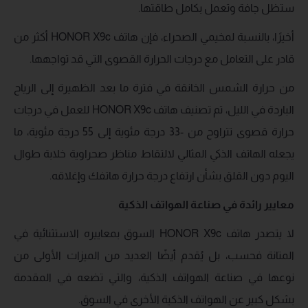
ستظل جافة وتعمل بكامل طاقتها.
أخيرًا، بالنسبة لمخيمي الصحراء، فإن هاتف HONOR X9c أكثر من
قادر على التعامل مع درجات الحرارة القصوى التي قد تواجهها.
من حرارة الشمس الخانقة في فترة ما بعد الظهيرة إلى الرياح
الباردة في الليل، تم تصنيف هاتف HONOR X9c للعمل في درجات
حرارة قصوى تتراوح من -33 درجة مئوية إلى 55 درجة مئوية، ما
يجعله الهاتف الذكي المثالي لالتقاط مناظر صحراوية خلابة طوال
اليوم دون القلق بشأن ارتفاع درجة حرارة هاتفك وإغلاقه.
معايير رائدة في صناعة الهواتف الذكية
لا يتصدر هاتف HONOR X9c السوق بمعاييره الاستثنائية في
المتانة فحسب، بل يُقدم أيضًا العديد من الميزات الأولى من
نوعها في صناعة الهواتف الذكية، والتي تضعه في المقدمة
بشكل كبير عن الهواتف الذكية الأخرى في السوق.