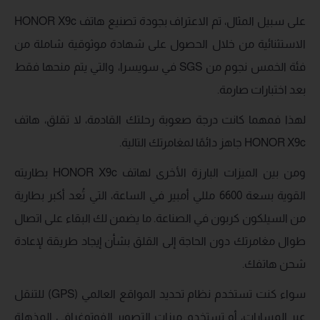
على سبيل المثال، تم الاعتراف بجودة تصنيع هاتف HONOR X9c
الاستثنائية من خلال الحصول على شهادة موثوقية شاملة من
فئة الخمس نجوم من SGS في سويسرا، والتي يتم منحها فقط
بعد اختبارات صارمة.
لهذا فمهما كانت درجة صعوبة رحلتك القادمة، لا تقلق، هاتف
HONOR X9c جاهز دائمًا لمغامرتك التالية.
ومن بين الميزات البارزة الأخرى لهاتف HONOR X9c بطاريته
القوية بسعة 6600 مللي أمبير في الساعة، التي تُعد أكبر بطارية
من السيلكون كربون في الصناعة. ما يضمن لك البقاء على اتصال
طوال مغامرتك دون الحاجة إلى القلق بشأن إيجاد طريقة لإعادة
شحن هاتفك.
سواء كنت تستخدم نظام تحديد المواقع العالمي (GPS) للتنقل
عبر المسارات، أو تستخدم ميزات التصوير الفوتوغرافي المذهلة