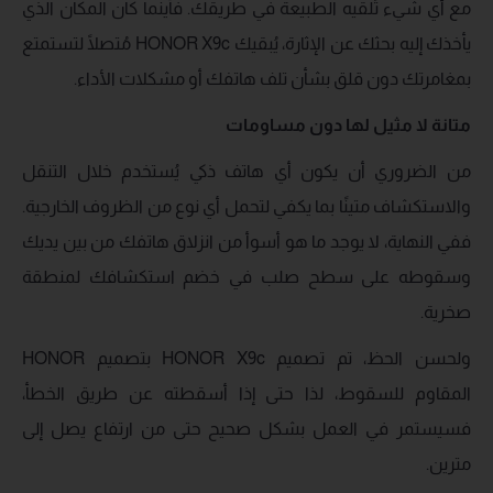
مع أي شيء تُلقيه الطبيعة في طريقك. فأينما كان المكان الذي
يأخذك إليه بحثك عن الإثارة، يُبقيك HONOR X9c مُتصلًا لتستمتع
بمغامرتك دون قلق بشأن تلف هاتفك أو مشكلات الأداء.
متانة لا مثيل لها دون مساومات
من الضروري أن يكون أي هاتف ذكي يُستخدم خلال التنقل
والاستكشاف متينًا بما يكفي لتحمل أي نوع من الظروف الخارجية.
ففي النهاية، لا يوجد ما هو أسوأ من انزلاق هاتفك من بين يديك
وسقوطه على سطح صلب في خضم استكشافك لمنطقة
صخرية.
ولحسن الحظ، تم تصميم HONOR X9c بتصميم HONOR
المقاوم للسقوط، لذا حتى إذا أسقطته عن طريق الخطأ،
فسيستمر في العمل بشكل صحيح حتى من ارتفاع يصل إلى
مترين.