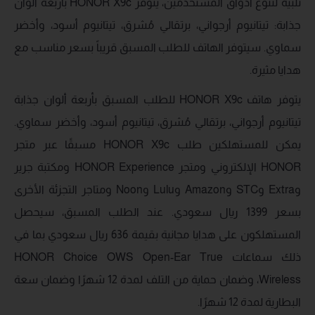
تلبيةً لتنوع أذواق المستخدمين، يتوفر HONOR X9c بأربعة ألوان
جذابة: تيتانيوم أرجواني، برتقالي مُشرق، تيتانيوم أسود، وأخضر
سماوي. سيتوفر الهاتف للطلب المسبق قريباً بسعر مناسب مع
هدايا مثيرة.
يتوفر هاتف HONOR X9c للطلب المسبق بأربعة ألوان جذابة
تيتانيوم أرجواني، برتقالي مُشرق، تيتانيوم أسود، وأخضر سماوي.
يمكن للمستهلكين طلب HONOR X9c مسبقًا عبر متجر
HONOR الإلكتروني ومتجر HONOR Experience ومكتبة جرير
وExtra وSTC وAmazon وLulu وNoon ومتاجر التجزئة الأخرى
بسعر 1399 ريال سعودي. عند الطلب المسبق، سيحصل
المستهلكون على هدايا مجانية بقيمة 636 ريال سعودي بما في
ذلك سماعات HONOR Choice OWS Open-Ear True
Wireless، وضمان حماية من التلف لمدة 12 شهرًا وضمان سعة
البطارية لمدة 12 شهرًا.