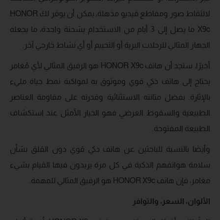
لالتقاط صور ومقاطع فيديو مذهلة، يمكن أن يوفر لك HONOR
X9c ما يصل إلى 3 أيام من الاستخدام بشحنة واحدة، ما يجعله
الجهاز المثالي للرحلات البرية أو التخييم أو أي نشاط خارجي آخر.
أخيرًا، ستجد أن هاتف HONOR X9c هو الرفيق المثالي لأي مُغامر
يحتاج إلى هاتف ذكي قوي وموثوق به لمواكبة نمط حياة مليء
بالإثارة. بفضل متانته الاستثنائية وقدرته على مقاومة العناصر
الطبيعية والسقوط العرضي فهو الخيار الأمثل عند استكشاف
الطبيعة المفتوحة.
وأيضَا بالنسبة للباحثين عن هاتف ذكي قوي دون القلق بشأن
سلامة هواتفهم الذكية في كل مرة يريدون فيها القيام بشيء
مغامر، فإن هاتف HONOR X9c هو الرفيق المثالي للمهمة.
الألوان، السعر، والتوافر