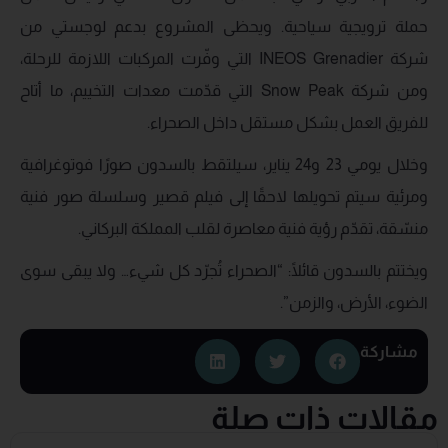
حملة ترويجية سياحية. ويحظى المشروع بدعم لوجستي من
شركة INEOS Grenadier التي وفّرت المركبات اللازمة للرحلة،
ومن شركة Snow Peak التي قدّمت معدات التخييم، ما أتاح
للفريق العمل بشكل مستقل داخل الصحراء.
وخلال يومي 23 و24 يناير، سيلتقط بالسدون صورًا فوتوغرافية
ومرئية سيتم تحويلها لاحقًا إلى فيلم قصير وسلسلة صور فنية
منسّقة، تقدّم رؤية فنية معاصرة لقلب المملكة البركاني.
ويختتم بالسدون قائلًا: “الصحراء تُجرّد كل شيء… ولا يبقى سوى
الضوء، الأرض، والزمن”.
مشاركة
مقالات ذات صلة