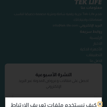
معلومات عنا
تقدم Tek-Life تجربة رقمية شاملة ومثرية مصممة خصيصًا لتناسب
اهتماماتك واحتياجاتك.
البريد الإلكتروني:
info@tek-life.com
روابط سريعة
الرئيسية
الاخبار
الأجهزة الذكية
التطبيقات
اتصل بنا
النشرة الأسبوعية
احصل على مقالات وعروض المدونة عبر البريد
الإلكتروني
كيف نستخدم ملفات
تعريف الارتباط