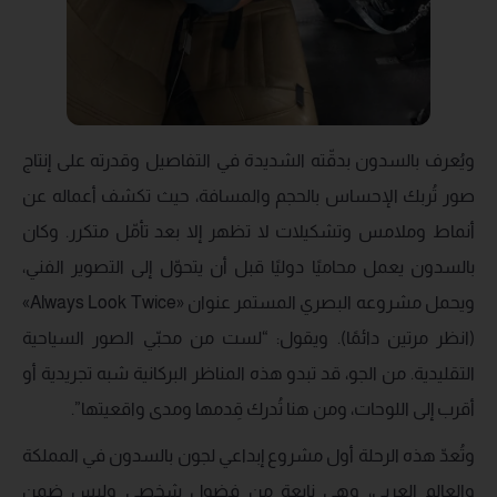
ويُعرف بالسدون بدقّته الشديدة في التفاصيل وقدرته على إنتاج
صور تُربك الإحساس بالحجم والمسافة، حيث تكشف أعماله عن
أنماط وملامس وتشكيلات لا تظهر إلا بعد تأمّل متكرر. وكان
بالسدون يعمل محاميًا دوليًا قبل أن يتحوّل إلى التصوير الفني،
ويحمل مشروعه البصري المستمر عنوان «Always Look Twice»
(انظر مرتين دائمًا). ويقول: “لست من محبّي الصور السياحية
التقليدية. من الجو، قد تبدو هذه المناظر البركانية شبه تجريدية أو
أقرب إلى اللوحات، ومن هنا تُدرك قِدمها ومدى واقعيتها”.
وتُعدّ هذه الرحلة أول مشروع إبداعي لجون بالسدون في المملكة
والعالم العربي، وهي نابعة من فضول شخصي وليس ضمن