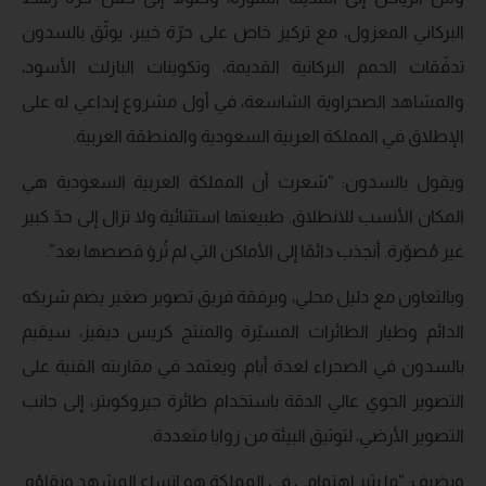
البركاني المعزول، مع تركيز خاص على حرّة خيبر، يوثّق بالسدون
تدفّقات الحمم البركانية القديمة، وتكوينات البازلت الأسود،
والمشاهد الصحراوية الشاسعة، في أول مشروع إبداعي له على
الإطلاق في المملكة العربية السعودية والمنطقة العربية.
ويقول بالسدون: “شعرت أن المملكة العربية السعودية هي
المكان الأنسب للانطلاق. طبيعتها استثنائية ولا تزال إلى حدّ كبير
غير مُصوّرة. أنجذب دائمًا إلى الأماكن التي لم تُروَ قصصها بعد”.
وبالتعاون مع دليل محلي، وبرفقة فريق تصوير صغير يضم شريكه
الدائم وطيار الطائرات المسيّرة والمنتج كريس ديفيز، سيقيم
بالسدون في الصحراء لعدة أيام. ويعتمد في مقاربته الفنية على
التصوير الجوي عالي الدقة باستخدام طائرة جيروكوبتر، إلى جانب
التصوير الأرضي، لتوثيق البيئة من زوايا متعددة.
ويضيف: “ما يثير اهتمامي في المملكة هو اتساع المشهد ونقاؤه.