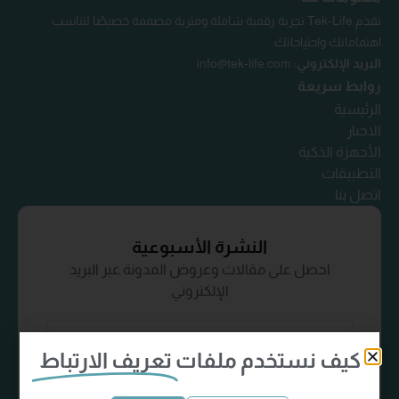
تقدم Tek-Life تجربة رقمية شاملة ومثرية مصممة خصيصًا لتناسب
اهتماماتك واحتياجاتك.
البريد الإلكتروني:
info@tek-life.com
روابط سريعة
الرئيسية
الاخبار
الأجهزة الذكية
التطبيقات
اتصل بنا
النشرة الأسبوعية
احصل على مقالات وعروض المدونة عبر البريد
الإلكتروني
كيف نستخدم ملفات
تعريف الارتباط
إشترك الآن