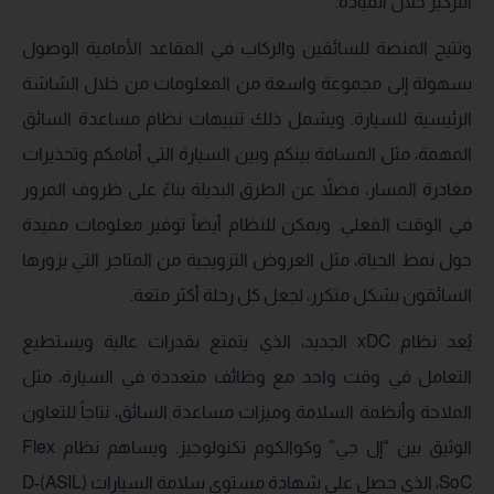
التركيز خلال القيادة.
وتتيح المنصة للسائقين والركاب في المقاعد الأمامية الوصول
بسهولة إلى مجموعة واسعة من المعلومات من خلال الشاشة
الرئيسية للسيارة. ويشمل ذلك تنبيهات نظام مساعدة السائق
المهمة، مثل المسافة بينكم وبين السيارة التي أمامكم وتحذيرات
مغادرة المسار، فضلاً عن الطرق البديلة بناءً على ظروف المرور
في الوقت الفعلي. ويمكن للنظام أيضاً توفير معلومات مفيدة
حول نمط الحياة، مثل العروض الترويجية من المتاجر التي يزورها
السائقون بشكل متكرر، لجعل كل رحلة أكثر متعة.
يُعد نظام xDC الجديد، الذي يتمتع بقدرات عالية ويستطيع
التعامل في وقت واحد مع وظائف متعددة في السيارة، مثل
الملاحة وأنظمة السلامة وميزات مساعدة السائق، نتاجاً للتعاون
الوثيق بين “إل جي” وكوالكوم تكنولوجيز. ويساهم نظام Flex
SoC، الذي حصل على شهادة مستوى سلامة السيارات (ASIL)-D