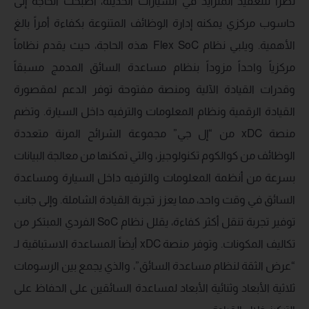
نظراً للتعقيد المتزايد في السيارات الحديثة، أصبحت الحاجة إلى
حاسوب مركزي يمكنه إدارة الوظائف المتنوعة بكفاءة أمراً بالغ
الأهمية. ويلبي نظام Flex SoC هذه الحاجة، حيث يقدم نظاماً
مركزياً واحداً مزوداً بنظام مساعدة السائق المدمج مسبقاً
وقدرات القيادة الآلية ومنصة مفتوحة توفر الدعم لمقصورة
القيادة الرقمية ونظام المعلومات والترفيه داخل السيارة. وتضم
منصة xDC من “إل جي” مجموعة الشرائح المرنة متعددة
الوظائف من كوالكوم تكنولوجيز، والتي تمكنها من معالجة البيانات
بسرعة من أنظمة المعلومات والترفيه داخل السيارة ومساعدة
السائق في وقت واحد، مما يعزز تجربة القيادة الشاملة. وإلى جانب
توفير تجربة تنقل أكثر كفاءة، يقلل نظام SoC الفردي المبتكر من
تكاليف المكونات. وتوفر منصة xDC أيضاً المساعدة الاستباقية لـ
“عرض الثقة لنظام مساعدة السائق”، والذي يجمع بين الرسومات
ثلاثية الأبعاد وثنائية الأبعاد لمساعدة السائقين على الحفاظ على