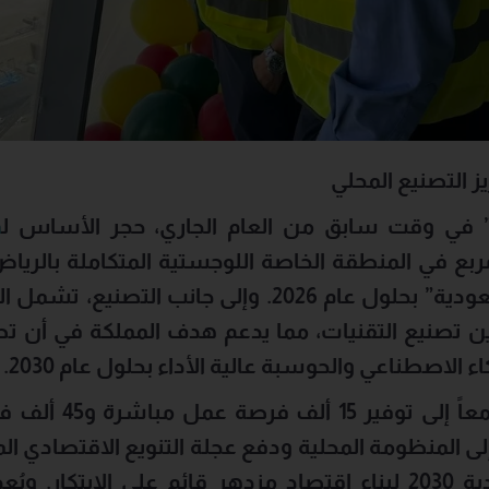
ز التصنيع المحلي
 في وقت سابق من العام الجاري، حجر الأساس ل
م
أجهزة “صُنعت في السعودية” بحلول عام 2026. وإلى جان
 الاصطناعي والحوسبة عالية الأداء بحلول عام 2030
.
تهدف لينوفو و”آلات” 
إلى المنظومة المحلية ودفع عجلة التنويع الاقتصادي ا
طموحات رؤية السعودية 2030 لبناء اقتصاد مزدهر قائم على الابت