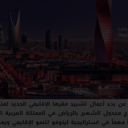
عن بدء أعمال تشييد مقرها الإقليمي الجديد ل
رج مجدول الشهير بالرياض في المملكة العربية 
اً مهماً في استراتيجية لينوفو للنمو الإقليمي ويعز