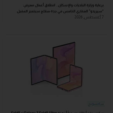
برعاية وزارة البلديات والإسكان.. انطلاق أعمال معرض
“سيريدو” العقاري الخامس في جدة مطلع سبتمبر المقبل
7 أغسطس, 2026
سامسونج
سامسونج تُطلق رسمياً أجهزة Galaxy Z Fold8 Ultra و Fold8