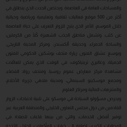
والمساحات العامة في العاصمة. ويحتضن الحدث الذي ينطلق في
أكثر من 500 موقع فعاليات ثقافية وتعليمية ورياضية وحياتية
خلال الموسم، الأمر الذي يتيح للزوار التعرف على حياة العاصمة
عن كثب. وتشمل مناطق الجذب الشهيرة كّلًا من الكرملين،
والساحة الحمراء، وحديقة ألكسندر، ومركز المدينة التاريخي.
وبوسع عشاق الفنون زيارة متحف بوشكين الحكومي للفنون
الجميلة، وغاليري تريتياكوف، في الوقت الذي يمكن للعائلات
مشاهدة مركز معارض عموم روسيا، ومتحف رواد الفضاء،
ومجمع موسكينو السينمائي، ومدينة ملاهي جزيرة الأحلام،
والمتنزهات المائية ومراكز العلوم.
ويحرص مسؤولو السياحة في موسكو على تلبية احتياجات الزوار
القادمين من دول مجلس التعاون الخليجي والمنطقة العربية عبر
توفير أفضل الخدمات، والتي من بينها قاعات للصلاة في
المطارات الكبرى، إضافة إلى خيارات المأكولات الحلال الآخذة