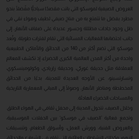
العروض الصيفية لموسكو التي باتت مقصدًا سياحيًّا مفّضلًا بنحو
مطرد بفضل ما تتمتع به من مناخ صيفي لطيف وهواء نقي في
ظل وجود جادات مظللة وجسور عديدة على ضفاف الأنهار، إلى
جانب احتضانها الفعاليات المسائية التي تقام لفترات طويلة. وتُعد
موسكو التي تضم أكثر من 140 من الحدائق والأماكن الطبيعية
واحدة من أكثر المدن العالمية الكبرى الخضراء، إذ تكشف المعالم
العملاقة مثل حديقة غوركي، وحديقة زاريادي، وكولومينسكوي،
وتسارتسينو، عن الأوجه العديدة للمدينة، بدءًا من الحدائق
المخططة ومناظر الأنهار، وصولًا إلى المباني المعمارية التاريخية
والمساحات الخضراء الهادئة.
وخلال الصيف، تتحول المدينة إلى محفل ثقافي في الهواء الطلق.
وتجمع فعالية ’الصيف في موسكو‘ بين الحفلات الموسيقية،
والعروض الفنية، وورش العمل، وأسواق الطعام، وتنسيقات
الزهور وكذلك النشاطات العائلية التي تقام في الشوارع والحدائق