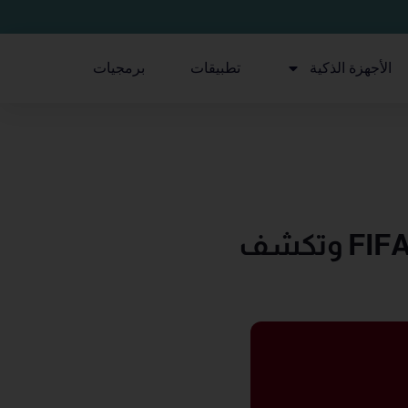
الأجهزة الذكية
تطبيقات
برمجيات
هايسنس تعلن عن رعايتها الثالثة لكأس العالم FIFA وتكشف