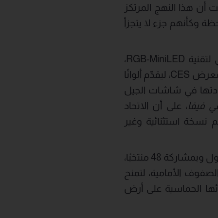
. وأضافت أن هذا النهج المرتكز
وكأنهم جزء لا يتجزأ
وخلال مشاركتها في IFA 2025، استعرضت هايسنس، بصفتها المطوّر الأصلي لتقنية RGB-MiniLED،
نسخة مطوّرة من تلفزيونها بقياس 116 بوصة، الذي كان قد ظهر لأول مرة في معرض CES، ليقدّم ألوانًا
 على تقنيات QD-OLED، مؤكدة بذلك ريادتها في شاشات الجيل
ي فيفا
، على أن الاتحاد
 نسخة استثنائية وغير
ومع اقتراب انطلاق بطولة كأس العالم 2026، التي ستُقام للمرة الأولى في ثلاث دول وبمشاركة 48 منتخبًا،
صفوف الأمامية، لتمنح
ئها الحماسية على أرض