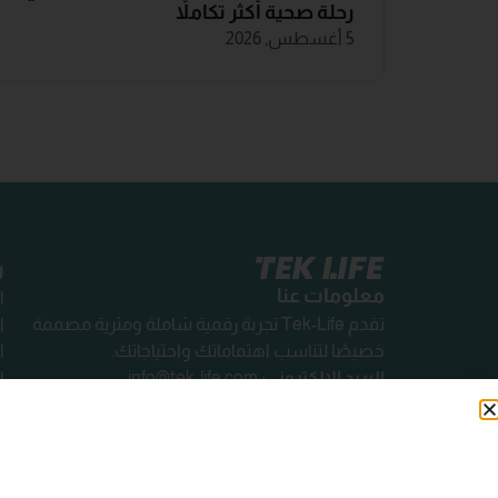
رحلة صحية أكثر تكاملاً
5 أغسطس, 2026
ر
معلومات عنا
ا
تقدم Tek-Life تجربة رقمية شاملة ومثرية مصممة
ا
خصيصًا لتناسب اهتماماتك واحتياجاتك.
ا
البريد الإلكتروني:
info@tek-life.com
ا
ا