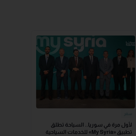
سفر
لأول مرة في سوريا.. السياحة تطلق
تطبيق «‏My Syria‏» للخدمات السياحية