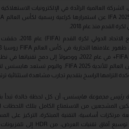
ركة العالمية الرائدة في الإلكترونيات الاستهلاكية وا
كرة القدم منذ عام 2018.
منذ انطلاق شراكتها مع ا
إنتاج المحتوى عبر منصة FIFA+ في عام 2022، ووصولًا إلى دم
(VAR) خلال بطولة كأس العالم للأندية FIFA 2025. وا
العالم FIFA 26، مؤكدة التزامها الراسخ بتقديم تجارب مشاهدة استثن
ائبة رئيس مجموعة هايسنس
، أن كل لحظة خالدة تبدأ بت
ن المشجعين من الاستمتاع الكامل بتلك اللحظات الف
عة مرتكزات أساسية: التقنية المبتكرة، التركيز على الم
والقيم الثقافية، تواصل توسيع آفاق تق