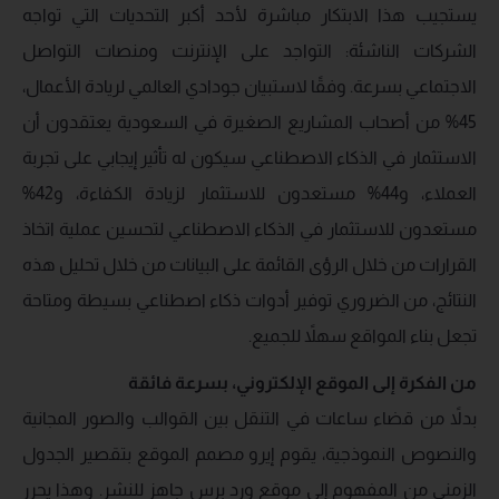
يستجيب هذا الابتكار مباشرة لأحد أكبر التحديات التي تواجه
الشركات الناشئة: التواجد على الإنترنت ومنصات التواصل
الاجتماعي بسرعة. وفقًا لاستبيان جودادي العالمي لريادة الأعمال،
45% من أصحاب المشاريع الصغيرة في السعودية يعتقدون أن
الاستثمار في الذكاء الاصطناعي سيكون له تأثير إيجابي على تجربة
العملاء، و44% مستعدون للاستثمار لزيادة الكفاءة، و42%
مستعدون للاستثمار في الذكاء الاصطناعي لتحسين عملية اتخاذ
القرارات من خلال الرؤى القائمة على البيانات من خلال تحليل هذه
النتائج، من الضروري توفير أدوات ذكاء اصطناعي بسيطة ومتاحة
تجعل بناء المواقع سهلاً للجميع.
من الفكرة إلى الموقع الإلكتروني، بسرعة فائقة
بدلاً من قضاء ساعات في التنقل بين القوالب والصور المجانية
والنصوص النموذجية، يقوم إيرو مصمم الموقع بتقصير الجدول
الزمني من المفهوم إلى موقع ورد برس جاهز للنشر. وهذا يحرر