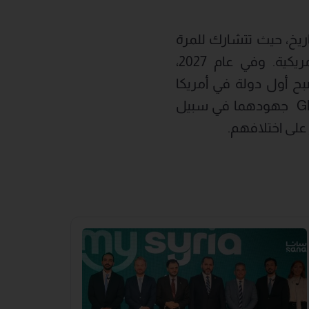
 الأكبر في التاريخ، حيث تتشارك للمرة
الأولى ثلاثة بلدان باستضافتها، وهي كندا والمكسيك والولايات المتحدة الأمريكية. وفي عام 2027،
 البرازيل، لتصبح أول دولة في أمريكا
الجنوبية تستضيف هذه البطولة. وقبل انطلاق البطولتين، سيبذل FIFA وGlobant جهودهما في سبيل
على اختلافهم.