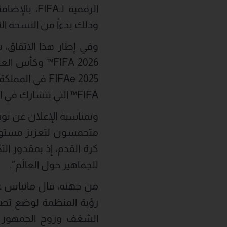
وذلك بدءاً من النسخة التار
FIFA™ التي تتشارك في استضافتها أذربيجان وأوزبكستان عام .2027
كرة القدم، إذ بمقدور الت
للجماهير حول العالَم”.
رؤية المنظمة لوضع تصوُ