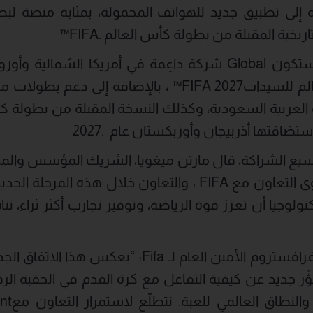
يخية المقبلة من بطولة كأس العالم .FIFA™
وفي إطار هذا الاتفاق، ستكون Global شركة داعِمة في أمريكا ا
FIFA 2026™ وكأس العالم للسيداتFIFA 2027™ ، بالإضافة
متحمسون لتعزيز مستوى التعاون مع FIFA ، والتعاون خلال هذ
كنولوجيا أن تعزز قوة الرياضة، وتوفير تجارب أكثر ثراء، ت
ّر جديد عن كيفية التفاعل مع كرة القدم في الحقبة الر