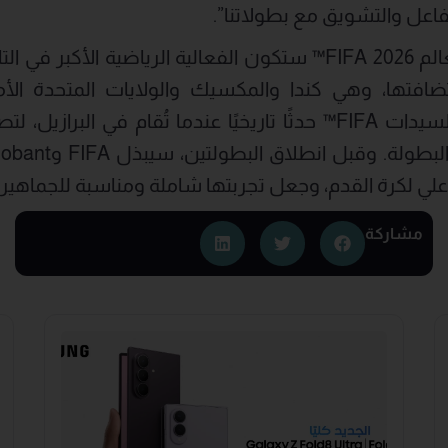
اعل والتشويق مع بطولاتنا”.
يُذكر أنّ بطولة كأس العالم FIFA 2026™ ستكون الفعالية الرياضية
ستسجّل كأس العالم للسيدات FIFA™ حدثًا تاريخيًا عندما تُقام في
لي لكرة القدم، وجعل تجربتها شاملة ومناسبة للجماهير 
مشاركة