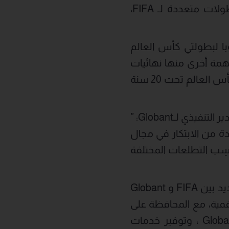
الرقمية لـFIFA، بالإضافة إلى تطبيق جديد للهواتف المحمولة، بمثابة منصة لبطولات متعددة لـ FIFA،
لشمالية وأوروبا لبطولتي كأس العالم
 إلى دعم بطولات مهمة أخرى منها نهائيات
FIFAe 2025 في المملكة العربية السعودية، وكذلك النسخة المقبلة من بطولة كأس العالم تحت 20 سنة
وبمناسبة الإعلان عن توسيع الشراكة، قال مارتن ميغويا، الشريك المؤسس والمدير التنفيذي لـGlobant: ”
ه المرحلة الجديدة من الابتكار في مجال
ناسِب التطلعات المختلفة
من جهته، قال ماتياس غرافستروم الأمين العام لـ Fifa: “يعكس هذا الاتفاق الجديد بين FIFA و Globant
قمية، مع المحافظة على
الشغف وروح الجمهور والنطاق العالمي للعبة. نتطلّع لاستمرار التعاون معGlobant ، وتوفير خدمات