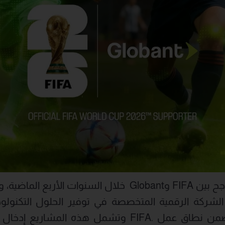
انطلاقاً من التعاون الناجح بين FIFA وGlobant خلال السنو
الشركة الرقمية المتخصصة في توفير الحلول التكنولوج
واسعة من المشاريع ضمن نطاق عمل .FIFA وتشمل هذه 