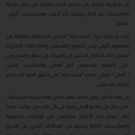
بل يتجاوزها للتركيز على تقديم قيمة حقيقية من خلال توجيه
المؤسسات نحو اختيار وتطبيق أكثر أدوات واستراتيجيات “أجايل”
فعالية.
وتتسع نظرة خبراء “فيدسكولا” لتشمل المنظومة بكاملها، من
المفهوم الأولي وحتى التطوير والتشغيل والملاحظات المتكررة،
ليضمن ذلك الانتقال السلس إلى المرونة على نطاق واسع، ومن
خلال التوصية وتخصيص أطر العمل والممارسات المثلى
لـ”أجايل”، يتمكن عملاء “فيدسكولا” من تحقيق النمو المستدام
والتميز التشغيلي.
في هذا الإطار، يقول محمد غانم، المدير العام لشركة فيدسكولا:
“نحن نركز على تقديم أقصى قيمة في كل جانب من جوانب عملنا،
وقد جعلنا هذا الالتزام مطلوبين من الوكالات الحكومية
والمؤسسات المالية وغيرها من القطاعات الكبرى في الشرق