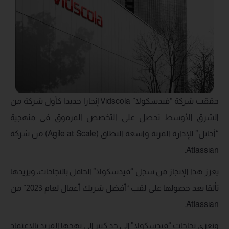
حققت شركة “فيدسكولا” Vidscola إنجازا جديدا كأول شركة من
الشرق الأوسط تحصل على التخصص المرموق في منهجية
“أجايل” للإدارة المرنة واسعة النطاق (Agile at Scale) من شركة
Atlassian.
يعزز هذا الإنجاز من سجل “فيدسكولا” الحافل بالنجاحات، ويزيدها
تألقا بعد حصولها على لقب “أفضل شريك أعمال لعام 2023” من
Atlassian.
وتعزى نجاحات “فيدسكولا” إلى حد كبير إلى نهجها الفريد بالاعتماد