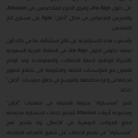
على حلول Jira Align، وفريق الخبراء المتخصصين من Atlassian،
والمدربين المرموقين في مجال “أجايل” Agile على مستوى كبار
التنفيذيين.
وأسفرت هذه الاستراتيجية عن نتائج استثننائية، بما في ذلك أول
اعتماد حكومي لحلول Jira Align في المملكة العربية السعودية
(الشركة الوطنية لحماية الاتصالات والمعلومات)، ومد أواصر
التعاون مع المؤسسات الخاصة والحكومية التي تتطلع لتطوير
قدراتها في إدارة محافظها، والتوسع في نطاق ممارسات “أجايل”
داخليا.
تتميز “فيدسكولا” بخبرتها العميقة في منهجيات “أجايل”
ومجموعة أدوات Atlassian لتقديم خدمات استشارية مخصصة
لدفع التحولات الجوهرية في الأعمال، ولا يقتصر نهج
“فيدسكولا” في تقديم الخدمات على تحقيق الأهداف التقليدية،