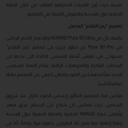
نفسه، حيث يُبرز القدرات الاحترافية للهاتف من خلال الحلقة
الذهبية حول العدسة والنقوش الأنيقة على التصميم.
تصميم “رمز التقدّم” المذهل
يكشف كل من HUAWEI Pura 80 Ultra والإصدار الأحمر الزجاجي
من Pura 80 Pro عن تطوّر جريء في تصميم “رمز التقدّم”.
مستوحى من نقوش أشعة الشمس الخالدة التي نجدها في
الساعات الفاخرة والمجوهرات الراقية، يقدّم النمط الشمسي
الجديد تباينًا مدهشًا بين الضوء والظل، يُضفي على التصميم طابعًا
ديناميكيًا آسراً.
يعكس هذا التصميم المتألق إحساس الضوء الأول عند شروق
الشمس، حيث تنعكس كل شعاع على السطح ببريق مبهر.
وتُضفي شارة XMAGE الذهبية والحلقة الذهبية حول العدسة
وهجًا إضافيًا، مما يمنح كلا الطرازين حضورًا قويًا ولافتًا. أما في