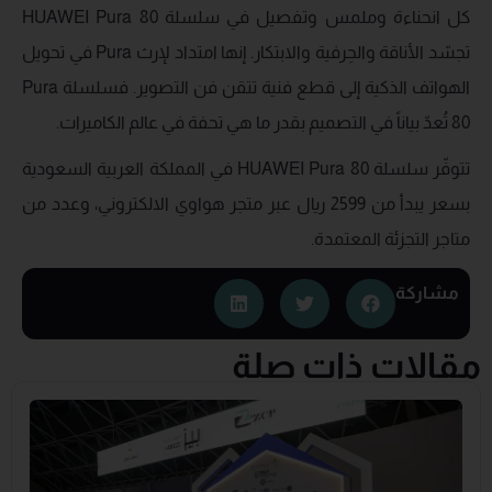
كل انحناءة وملمس وتفصيل في سلسلة HUAWEI Pura 80
تجسّد الأناقة والحِرفية والابتكار. إنها امتداد لإرث Pura في تحويل
الهواتف الذكية إلى قطع فنية تتقن فن التصوير. فسلسلة Pura
80 تُعدّ بياناً في التصميم بقدر ما هي تحفة في عالم الكاميرات.
تتوفّر سلسلة HUAWEI Pura 80 في المملكة العربية السعودية
بسعر يبدأ من 2599 ريال عبر متجر هواوي الالكتروني، وعدد من
متاجر التجزئة المعتمدة.
مشاركة
مقالات ذات صلة