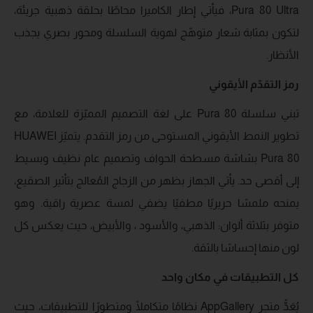
Pura 80 Ultra، فيأتي إطار الكاميرا محاطًا بحلقة ذهبية جريئة،
لتكون بمثابة شعار متوهّج لهوية السلسلة ومحور بصري يجذب
الأنظار.
رمز التقدّم الأيقوني
تبني سلسلة Pura 80 على لغة التصميم المميّزة للعلامة، مع
تطوير النمط الأيقوني المستوحى من رمز التقدم. يتميّز HUAWEI
Pura 80 بشاشة مسطحة الحواف وتصميم عام نظيف وبسيط
إلى أقصى حد. يأتي الجهاز بظهر من الزجاج المُعالج بتأثير الصقيع،
يمنحه ملمسًا حريريًا مطفيًا يضفي لمسة عصرية راقية. وهو
متوفر بثلاثة ألوان: الذهبي، والأسود ، والأبيض، حيث يعكس كل
لون منها إحساسًا بالثقة.
كل التطبيقات في مكان واحد
يُعَدُّ متجر AppGallery نظامًا متكاملًا ومتطورًا للتطبيقات، حيث