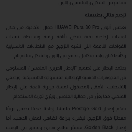
متناغم بين الشكل والملمس واللون.
تزجيج مثالي بطبيعته
تعكس ألوان HUAWEI Pura 80 Pro جمال الأحادية، من خلال
لمسات زجاجية نقية تنبض بأناقة راقية وبسيطة. تنساب
القوامات الناعمة التي تشبه التزجيج مع الانحناءات الانسيابية
وكأنها كيان واحد متكامل، يجمع بين اللون والشكل بتناغم تام.
يعتمد الإطار على تصميم “الإطار الحريري الملمس”، المستوحى
من المجوهرات الذهبية الإيطالية المنسوجة الكلاسيكية. ويضفي
التشطيب الأفقي المصقول لمسة حريرية ناعمة على الإطار
المنحني، مما يعزّز من جمالية الملمس ويثري تجربة الاستخدام.
يقدّم إصدار Prestige Gold ملمسًا زجاجيًا ذهبيًا يضفي بريقًا
معدنيًا فوق التزجيج، ليضيء ببراعة تضاهي لمعان الذهب. أما
إصدار Golden Black، فيتميّز بطابع هادئ وعميق في الوقت