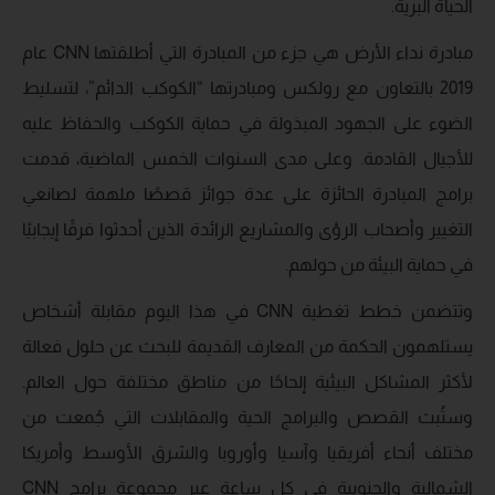
الحياة البرية.
مبادرة نداء الأرض هي جزء من المبادرة التي أطلقتها CNN عام
2019 بالتعاون مع رولكس ومبادرتها “الكوكب الدائم”، لتسليط
الضوء على الجهود المبذولة في حماية الكوكب والحفاظ عليه
للأجيال القادمة. وعلى مدى السنوات الخمس الماضية، قدمت
برامج المبادرة الحائزة على عدة جوائز قصصًا ملهمة لصانعي
التغيير وأصحاب الرؤى والمشاريع الرائدة الذين أحدثوا فرقًا إيجابيًا
في حماية البيئة من حولهم.
وتتضمن خطط تغطية CNN في هذا اليوم مقابلة أشخاص
يستلهمون الحكمة من المعارف القديمة للبحث عن حلول فعالة
لأكثر المشاكل البيئية إلحاحًا من مناطق مختلفة حول العالم.
وستُبث القصص والبرامج الحية والمقابلات التي جُمعت من
مختلف أنحاء أفريقيا وآسيا وأوروبا والشرق الأوسط وأمريكا
الشمالية والجنوبية في كل ساعة عبر مجموعة برامج CNN