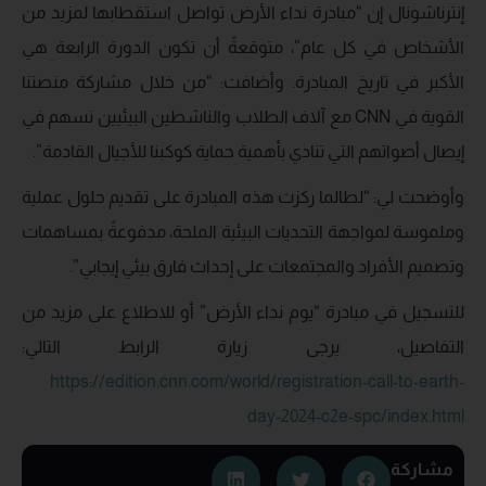
إنترناشونال إن “مبادرة نداء الأرض تواصل استقطابها لمزيد من
الأشخاص في كل عام”، متوقعةً أن تكون الدورة الرابعة هي
الأكبر في تاريخ المبادرة. وأضافت: “من خلال مشاركة منصتنا
القوية في CNN مع آلاف الطلاب والناشطين البيئيين نسهم في
إيصال أصواتهم التي تنادي بأهمية حماية كوكبنا للأجيال القادمة”.
وأوضحت لي: “لطالما ركزت هذه المبادرة على تقديم حلول عملية
وملموسة لمواجهة التحديات البيئية الملحة، مدفوعةً بمساهمات
وتصميم الأفراد والمجتمعات على إحداث فارق بيئي إيجابي”.
للتسجيل في مبادرة “يوم نداء الأرض” أو للاطلاع على مزيد من
التفاصيل، يرجى زيارة الرابط التالي:
https://edition.cnn.com/world/registration-call-to-earth-
day-2024-c2e-spc/index.html
مشاركة