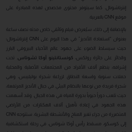
إنترناشونال. كما سيتوفر محتوى مخصص لهذه المبادرة على
موقع CNN بالعربية.
بالإضافة إلى ذلك، سيُعرض فيلم وثائقي خاص مدته نصف ساعة
بعنوان “استعادة الأنديز” في هذا اليوم على CNN إنترناشونال؛
حيث سيسلط الضوء على جهود عالم الأحياء البيروفي البارز
والحائز على جائزة رولكس،
كونستانتينو أوكا تشوتاس
. تحت
إشرافه، ينظم آلاف الأفراد من المجتمعات الأصلية والمحلية
حملات سنوية واسعة النطاق لزراعة شجرة بوليليبس، وهي
شجرة فريدة من نوعها بالنظام البيئي في جبال الأنديز المرتفعة،
حيث تلعب دوراً حيوياً بدورة المياه في هذه الجبال. وقد أسهمت
هذه الجهود في إعادة تأهيل آلاف الهكتارات من الأراضي
المتضررة من جراء تغير المناخ والأنشطة البشرية. ستتوجه CNN
إلى كوسكو، مسقط رأس أوكا شوتاس، في رحلة استكشافية