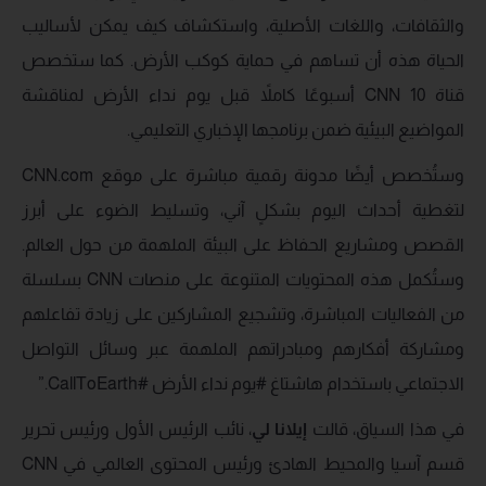
والثقافات، واللغات الأصلية، واستكشاف كيف يمكن لأساليب
الحياة هذه أن تساهم في حماية كوكب الأرض. كما ستخصص
قناة CNN 10 أسبوعًا كاملاً قبل يوم نداء الأرض لمناقشة
المواضيع البيئية ضمن برنامجها الإخباري التعليمي.
وستُخصص أيضًا مدونة رقمية مباشرة على موقع CNN.com
لتغطية أحداث اليوم بشكلٍ آني، وتسليط الضوء على أبرز
القصص ومشاريع الحفاظ على البيئة الملهمة من حول العالم.
وستُكمل هذه المحتويات المتنوعة على منصات CNN بسلسلة
من الفعاليات المباشرة، وتشجيع المشاركين على زيادة تفاعلهم
ومشاركة أفكارهم ومبادراتهم الملهمة عبر وسائل التواصل
الاجتماعي باستخدام هاشتاغ #يوم نداء الأرض #CallToEarth.”
في هذا السياق، قالت
إيلانا لي
، نائب الرئيس الأول ورئيس تحرير
قسم آسيا والمحيط الهادئ ورئيس المحتوى العالمي في CNN