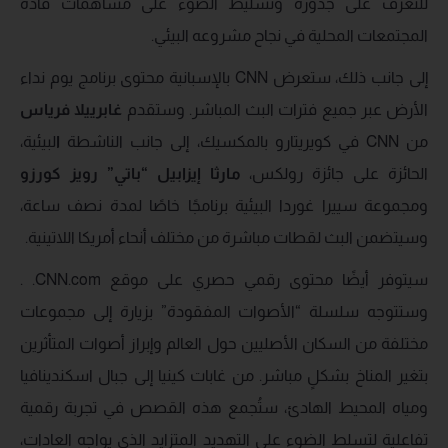
للتعرف على جذوره وتسليط الضوء على مساهمات قادة
المجتمعات المحلية في نجاح مشروعه البيئي.
إلى جانب ذلك، ستعرض CNN بالإسبانية محتوى برنامج يوم نداء
الأرض عبر جميع فترات البث المباشر. وستقدم
غابرييلا فرياس
من CNN في كويريتارو بالمكسيك، إلى جانب الناشطة
ا
لبيئية،
الحائزة على جائزة رولكس،
مارثا إيزابيل “باتي” رويز كورزو
ومجموعة سييرا غوردا البيئية برنامجًا خاصًا لمدة نصف ساعة،
وسيتضمن البث لقطات مباشرة من مختلف أنحاء أمريكا اللاتينية.
سيتوفر أيضًا محتوى رقمي حصري على موقع CNN.com. .
وستتوجه سلسلة “الأصوات المفقودة” بزيارة إلى مجموعات
مختلفة من السكان الأصليين حول العالم وإبراز أصوات المتأثرين
بتغير المناخ بشكلٍ مباشر. من غابات كينيا إلى جبال اسكندينافيا
ومياه المحيط الهادئ، ستُجمع هذه القصص في تجربة رقمية
تفاعلية لتسلط الضوء على التهديد المتزايد الذي يواجه العادات،