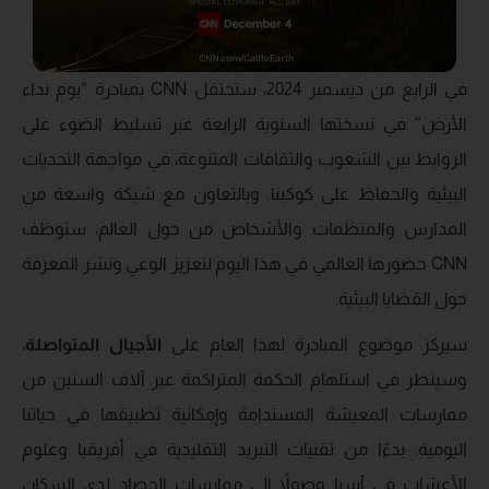
في الرابع من ديسمبر 2024، ستحتفل CNN بمبادرة “يوم نداء
الأرض” في نسختها السنوية الرابعة عبر تسليط الضوء على
الروابط بين الشعوب والثقافات المتنوعة، في مواجهة التحديات
البيئية والحفاظ على كوكبنا. وبالتعاون مع شبكة واسعة من
المدارس والمنظمات والأشخاص من حول العالم، ستوظف
CNN حضورها العالمي في هذا اليوم لتعزيز الوعي ونشر المعرفة
حول القضايا البيئية.
سيركز موضوع المبادرة لهذا العام على
الأجيال المتواصلة
،
وسينظر في استلهام الحكمة المتراكمة عبر آلاف السنين من
ممارسات المعيشة المستدامة وإمكانية تطبيقها في حياتنا
اليومية. بدءًا من تقنيات التبريد التقليدية في أفريقيا وعلوم
الأعشاب في آسيا وصولاً إلى ممارسات الحصاد لدى السكان