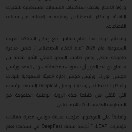
وروّاد الابتكار، بهدف استكشاف المسارات المستقبلية للتقنيات
الناشئة والذكاء الاصطناعي وتطبيقاته العملية في مختلف
القطاعات.
وتنطلق دورة هذا العام بالتزامن مع إعلان المملكة العربية
السعودية عام 2026 “عام الذكاء الاصطناعي”، ضمن مبادرة
طموحة تحظى بدعم صاحب السمو الملكي الأمير محمد بن
سلمان بن عبد العزيز آل سعود – حفظه الله – ولي العهد ورئيس
مجلس الوزراء، ورئيس مجلس إدارة الهيئة السعودية للبيانات
والذكاء الاصطناعي (سدايا). وتمثل Deepfest المنصة الرئيسية
التي تلتقي من خلالها هذه الرؤية الوطنية الطموحة مع
المنظومة العالمية للذكاء الاصطناعي.
وتعليقاً على الموضوع، صرّحت بسمة دواس، مديرة فعاليات
مؤتمرات LEAP: ” تُجسّد منصة DeepFest في نسختها لعام