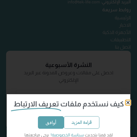
البريد الإلكتروني:
info@tek-life.com
روابط سريعة
الرئيسية
الاخبار
الأجهزة الذكية
التطبيقات
اتصل بنا
النشرة الأسبوعية
احصل على مقالات وعروض المدونة عبر البريد
الإلكتروني
كيف نستخدم ملفات
تعريف الارتباط
إشترك الآن
قراءة المزيد
أوافق
لقد قمنا بتحديث
سياسة الخصوصية!
يرجى مراجعتها
سياسة الخصوصية
الشروط والأحكام
كل الحقوق محفوظة
© Tek-Life 2024