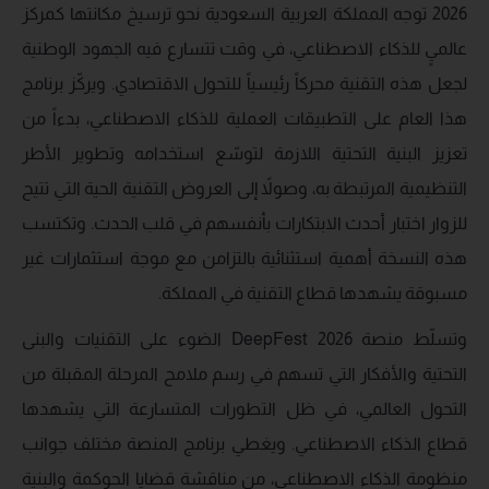
2026 توجه المملكة العربية السعودية نحو ترسيخ مكانتها كمركز
عالميٍ للذكاء الاصطناعي، في وقت تتسارع فيه الجهود الوطنية
لجعل هذه التقنية محركاً رئيسياً للتحول الاقتصادي. ويركّز برنامج
هذا العام على التطبيقات العملية للذكاء الاصطناعي، بدءاً من
تعزيز البنية التحتية اللازمة لتوسّع استخدامه وتطوير الأطر
التنظيمية المرتبطة به، وصولاً إلى العروض التقنية الحية التي تتيح
للزوار اختبار أحدث الابتكارات بأنفسهم في قلب الحدث. وتكتسب
هذه النسخة أهمية استثنائية بالتزامن مع موجة استثمارات غير
مسبوقة يشهدها قطاع التقنية في المملكة.
وتسلّط منصة DeepFest 2026 الضوء على التقنيات والبنى
التحتية والأفكار التي تسهم في رسم ملامح المرحلة المقبلة من
التحول العالمي، في ظل التطورات المتسارعة التي يشهدها
قطاع الذكاء الاصطناعي. ويغطي برنامج المنصة مختلف جوانب
منظومة الذكاء الاصطناعي، من مناقشة قضايا الحوكمة والبنية