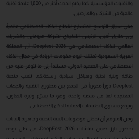
والتقنيات المؤسسية. كما يضم الحدث أكثر من 1,800 علامة تقنية
عالمية من الشركاء والعارضين.
وفي سياق التوسع المتسارع لقطاع الذكاء الاصطناعي عالمياً،
يرى طارق أمين، الرئيس التنفيذي لشركة هيوماين والشريك
العالمي للذكاء الاصطناعي في
Deepfest 2026
، أن المملكة
العربية السعودية تمتلك اليوم مقومات الريادة في مجال الذكاء
الاصطناعي على الصعيد الدولي، مستنداً إلى ما تتوفر عليه من
طاقة وبنية تحتية وهياكل سيادية راسخة.كما تلعب منصة
Deepfest
دوراً محورياً في الجمع بين مطوري التقنية والجهات
المعتمِدة لها في منصة واحدة، وهو ما يسرّع وتيرة التعاون،
ويرفع مستوى التطبيقات العملية للذكاء الاصطناعي.
ومن المتوقع أن تحظى موضوعات البنية التحتية وجاهزية البيانات
بحضور بارز ضمن نقاشات DeepFest 2026، في ظل توجه
المؤسسات نحو الانتقال من تجارب الذكاء الاصطناعي المحدودة