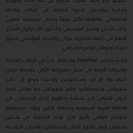
ميتشيو كاكو أستاذ الفيزياء النظرية في كلية مدينة نيويورك،
وشاندرا دونلسون الخبيرة العالمية في البيانات والذكاء
الاصطناعي والمؤلفة الأكثر مبيعاً، ودانيال بيدينغفيلد المغني
وكاتب الأغاني والمنتج الموسيقي، والدكتور جاك ماكولي المبتكر
المقيم في جامعة كاليفورنيا، بيركلي والشريك المؤسس السابق
لشركة أوكولس للواقع الافتراضي.
كما تستقطب DeepFest هذا العام عدداً من الجهات العارضة
والشركات الراعية التي تسجل مشاركتها الأولى، يتقدمها جوجل
كلاود، وإيه إم دي، وسيلزفورس، وإرنست ويونغ، إلى جانب
سيريبراس، وسوبرمايكرو، وبلايز، وزيروكس، مما يعكس الزخم
الدولي المتنامي الذي تشهده منظومة الذكاء الاصطناعي في
المملكة العربية السعودية ومنطقة الخليج. وتؤكد مشاركتهم
الاهتمام العالمي بالدور الذي تؤديه المنطقة في تشكيل
مستقبل البنية التحتية للذكاء الاصطناعي، وقدرات الحوسبة،