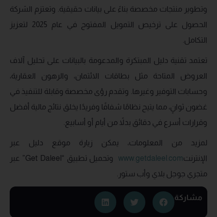
وتطوير منتجات مخصصة بناءً على بيانات حقيقية. وتعتزم الشركة
الحصول على ترخيص التمويل المفتوح في عام 2025 لتعزيز
التكامل.
تعتمد تقنية دليل المبتكرة والمدعومة بالبيانات على تحليل آلاف
العروض المتاحة مثل بطاقات الائتمان، والرهون العقارية،
وحسابات التوفير وغيرها. وتقدم رؤى مخصصة وقابلة للتنفيذ في
غضون ثوانٍ، مما يتيح نظامًا شفافًا وفريدًا يخلق نتائج مالية أفضل
وقرارات أسرع في دقائق بدلاً من أيام أو أسابيع.
لمزيد من المعلومات، يمكن زيارة موقع دليل عبر
الإنترنت
www.getdaleel.com
وتحميل تطبيق “Get Daleel” عبر
متجري جوجل بلاي وأب ستور.
مشاركة