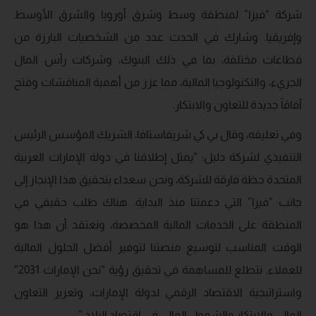
شركة “فيزا” لمنطقة وسط وشرق أوروبا والشرق الأوسط
وإفريقيا. وشارك في الحدث عدد من الشخصيات البارزة من
قطاعات مختلفة، بما في ذلك البنوك، وشركات رأس المال
الجريء، والتكنولوجيا المالية، مما عزز من أهمية المناقشات وفتح
آفاقاً جديدة للتعاون والابتكار.
وفي تعليقه، وقال بي كي شريفاستافا، الشريك المؤسس الرئيس
التنفيذي لشركة دليل: “يمثل إطلاقنا في دولة الإمارات العربية
المتحدة حظة فارقة للشركة، ونحن سعداء بتحقيق هذا الإنجاز إلى
جانب “فيزا” التي دعمتنا منذ البداية. هناك طلب حقيقي في
المنطقة على الخدمات المالية المخصصة، ونعتقد أن هذا هو
الوقت المناسب لتوسيع منصتنا لتوفير أفضل الحلول المالية
للعملاء. نتطلع للمساهمة في تحقيق رؤية “نحن الإمارات 2031″
واستراتيجية الاقتصاد الرقمي لدولة الإمارات، وتعزيز التعاون
المالي والابتكار والشمول المالي في اقتصاد البلاد.”