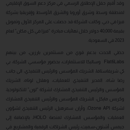
وقد أقيم حفل الإطلاق الرسمي في مركز دعم السوق الإقليمي
لمنطقة وسط وشرق أوروبا والشرق الأوسط وإفريقيا بشركة
فيزا في دبي. وكانت الشركة قد حصلت على المركز الأول وتمويل
بقيمة 40,000 دولار خلال نهائيات مبادرة “فيزا في كل مكان” لعام
2023 في السعودية.
حظي الحدث بدعم قوي من مستثمرين بارزين، من بينهم
Flat6Labs وساليكا للاستثمارات، بحضور مؤسسي الشركة، بي
كي شريفاستافا، الشريك المؤسس والرئيس التنفيذي، الى جانب
رضا شاه، المدير التنفيذي للعمليات، وهلال لوتاه، الشريك
المؤسس والرئيس التنفيذي المشارك لشركة “لون” للتكنولوجيا،
وكريس مايكل، الشريك المؤسس والرئيس التنفيذي المشارك
لشركة Ozone API، وآران سمرهيل، الرئيس التنفيذي لشؤون
العمليات والمؤسس المشارك لمنصة HOLO، بالإضافة إلى
جيمس أشتون-سميث، رئيس الشراكات الرقمية والمشاريع في