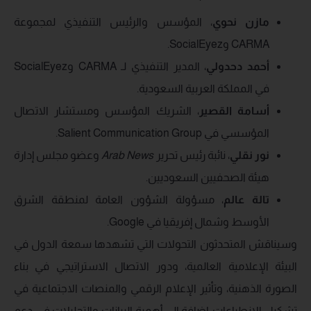
مازن نحوي
، المؤسس والرئيس التنفيذي لمجموعة
CARMA وSocialEyez.
أحمد دحدولي
، المدير التنفيذي لـ CARMA وSocialEyez
في المملكة العربية السعودية.
أسامة القصير
، الشريك المؤسس ومستشار الاتصال
المؤسسي في Salient Communication Group.
نور نقلي
، نائبة رئيس تحرير
Arab News
وعضو مجلس إدارة
هيئة الصحفيين السعوديين.
تالة عالم
، مسؤولة الشؤون العامة لمنطقة الشرق
الأوسط وشمال إفريقيا في Google.
وسيناقش المتحدثون التحولات التي تشهدها سمعة الدول في
البيئة الإعلامية العالمية، ودور الاتصال الاستراتيجي في بناء
الصورة الذهنية، وتأثير الإعلام الرقمي والمنصات الاجتماعية في
تشكيل الانطباعات، إضافة إلى أهمية البيانات والتحليلات في دعم