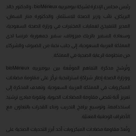
رئيس مجلس الإدارة لشركة بيوميرييه bioMérieux ، والدكتور خالد
البريكان، نائب وزير الصحة للاستثمار، والدكتورة منار السمان،
المدير التنفيذي لعمليات المختبرات في وزارة الصحة السعودية،
وسعادة السفير باتريك ميزوناف، سفير جمهورية فرنسا لدى
المملكة العربية السعودية، إلى جانب نخبة من الضيوف والشركاء
من منظومة الرعاية الصحية في المملكة.
وتُرسّخ مذكرة التفاهم الموقّعة بين بيوميرييه bioMérieux
ووزارة الصحة إطار شراكةٍ استراتيجية تركّز على مقاومة مضادات
الميكروبات في المملكة العربية السعودية. وتهدف المذكرة إلى
تعزيز آلية تقصي مقاومة المضادات الحيوية، وتقوية مبادئ ترشيد
استخدامها، وتوسيع برامج التدريب وبناء القدرات بالتعاون مع
الأطراف الوطنية المعنيّة.
وتُعدّ مقاومة مضادات الميكروبات أحد أبرز التحديات الصحية على