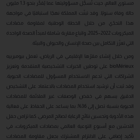
مستوى العالم، حيث تُسجَّل مسؤوليتها عما يُقدَّر بنحو 1.3 مليون
حالة وفاة سنويًا. وقد تبنّت المملكة نهجًا استباقيًا في مواجهة
هذا التحدّي من خلال الخطة الوطنية لمقاومة مضادات
الميكروبات 2022–2025، واتباع مقاربة شاملة لمبدأ الصحة الواحدة
التي تعزّز التكامل بين صحة الإنسان والحيوان والبيئة.
ومن خلال إنشاء مقرّها الإقليمي في الرياض، تعمل بيوميرييه
bioMérieux على توطين الخبرات التشخيصية المتقدمة وتعزيز
الشراكات التي تدعم الاستخدام المسؤول للمضادات الحيوية.
وقد ثبت أن ترشيد استخدام المضادات بالاعتماد على التشخيص
الدقيق يسهم في خفض الوصفات غير الملائمة للمضادات
الحيوية بنسبة تصل إلى 36%، بما يساعد على الحفاظ على فعالية
هذه الأدوية وتحسين نتائج الرعاية لصالح المرضى. كما تزامن حفل
التدشين مع أسبوع التوعية العالمي بمضادات الميكروبات، في
تأكيد إضافي على الالتزام المشترك بجعل مقاومة المضادات