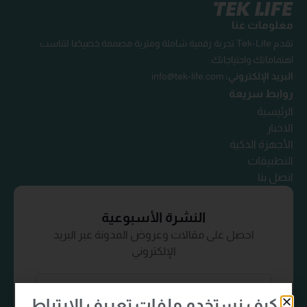
معلومات عنا
تقدم Tek-Life تجربة رقمية شاملة ومثرية مصممة خصيصًا لتناسب
اهتماماتك واحتياجاتك.
البريد الإلكتروني:
info@tek-life.com
روابط سريعة
الرئيسية
الاخبار
الأجهزة الذكية
التطبيقات
اتصل بنا
النشرة الأسبوعية
احصل على مقالات وعروض المدونة عبر البريد
الإلكتروني
كيف نستخدم ملفات
تعريف الارتباط