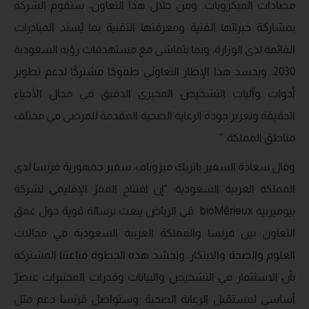
مضادات الميكروبات. ومن خلال هذا التعاون، ستقوم الشركة
بمشاركة خبراتها الفنية ومعرفتها التقنية بما يُسند المبادرات
القائمة لدى الوزارة، وبما يتماشى مع مستهدفات رؤية السعودية
2030. ويجسد هذا الإطار التعاوني طموحًا مشتركًا لدعم تطوير
أدوات وآليات التشخيص المخبري الدقيق في مجال الأحياء
الدقيقة وتعزيز جودة الرعاية الصحية المقدمة للمرضى في مختلف
مناطق المملكة. “
وقال سعادة السفير باتريك ميزوناف، سفير جمهورية فرنسا لدى
المملكة العربية السعودية: “إن افتتاح المقرّ الإقليمي لشركة
بيوميرييه bioMérieux في الرياض يبعث برسالة قوية حول عمق
التعاون بين فرنسا والمملكة العربية السعودية في مجالات
العلوم والصحة والابتكار. وتجسّد هذه الخطوة قناعتنا المشتركة
بأن الاستثمار في التشخيص والبيانات وقدرات المختبرات عنصرٌ
أساسي لمستقبل الرعاية الصحية. وستواصل فرنسا دعم مثل