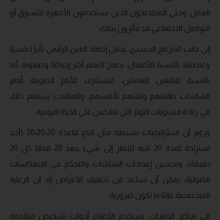
العمل. وحتى المتقاعدون الذين يستخدمون الأجهزة للتسوق أو
التواصل الاجتماعي قد يتأثرون بذلك.
إلى جانب الانزعاج الجسدي، يحمل إجهاد العين الرقمي تأثيرًا نفسيًا
وعاطفيًا. بالنسبة للأطفال، يصبح التعلم أكثر إحباطًا وصعوبة. أما
بالنسبة للبالغين العاملين، فتستنزف الأيام الطويلة أمام
الشاشات طاقتهم وثقتهم بأنفسهم. وللعائلات، يساهم ذلك
في زيادة مستويات التوتر التي تنعكس على الحياة اليومية.
ورغم أن استراتيجيات بسيطة مثل اتباع قاعدة 20-20-20 (أخذ
استراحة لمدة 20 ثانية للنظر إلى شيء يبعد 20 قدمًا كل 20
دقيقة)، وتحسين إعدادات الشاشات والتحكم في الانعكاسات
الضوئية، يمكن أن تساعد في تخفيف الأعراض إلا أن الرعاية
المتخصصة غالبًا ما تكون ضرورية.
في باراكير الإمارات، يستخدم الأطباء أدوات تشخيص متقدمة