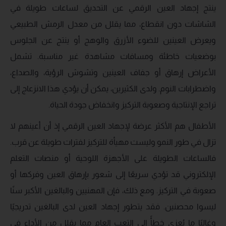
ينتج إجهاد العين الرقمي عن التحديق لساعات طويلة في
الشاشات دون انقطاع، مما يقلل من معدل الرمش الطبيعي
ويعرض العينين للضوء الأزرق والوهج أو ينتج عن الجلوس
بوضعيات خاطئة ومسافات مشاهدة غير مناسبة. تشمل
الأعراض إرهاق أو جفاف العينين وتشوش الرؤية، والصداع،
واضطرابات النوم. ولدى الكثيرين، يمكن أن يؤدي هذا الانزعاج إلى
تراجع الإنتاجية وصعوبة التركيز وانخفاض جودة الحياة.
الأطفال هم الأكثر عرضة لإجهاد العين الرقمي إذ أن أعينهم لا
تزال في طور النمو وليست مهيأة للتركيز لفترات طويلة عن قرب.
فالساعات الطويلة على الأجهزة اللوحية أو منصات التعلم
الإلكتروني قد تؤدي سريعًا إلى شعور بإرهاق العين وفركها أو
صعوبة في التركيز. ومع ذلك، فإن المهنيين والبالغين الأكبر سنًا
ليسوا محصنين. فقد يتطور إجهاد العين لدى البالغين تدريجيًا
وغالبًا ما يُعزى خطأً إلى التعب العام مما يقلل من الأداء في