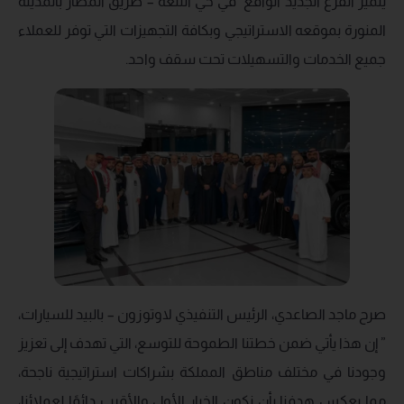
يتميز الفرع الجديد الواقع في حي التلعة – طريق المطار بالمدينة
المنورة بموقعه الاستراتيجي وبكافة التجهيزات التي توفر للعملاء
جميع الخدمات والتسهيلات تحت سقف واحد.
صرح ماجد الصاعدي، الرئيس التنفيذي لاوتوزون – بالبيد للسيارات،
” إن هذا يأتي ضمن خطتنا الطموحة للتوسع، التي تهدف إلى تعزيز
وجودنا في مختلف مناطق المملكة بشراكات استراتيجية ناجحة،
مما يعكس هدفنا بأن نكون الخيار الأول والأقرب دائمًا لعملائنا،