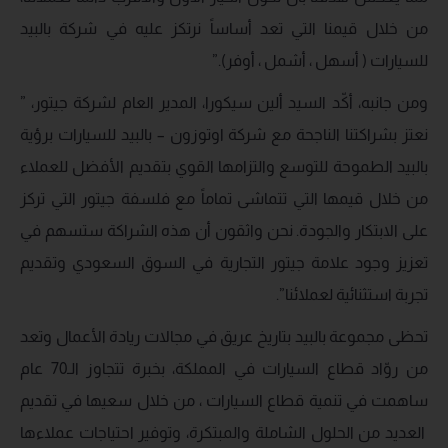
من خلال قيمنا التي تعد أساساً نرتكز عليه في شركة بالبيد
للسيارات ( أسهل ، أشمل ، أوفر).”
ومن جانبه، أكّد السيد ألين سيكورا، المدير العام لشركة جيتور، ”
نعتز بشراكتنا الناجحة مع شركة اوتوزون – بالبيد للسيارات برؤية
بالبيد الطموحة للتوسع والتزامها القوي بتقديم الأفضل للعملاء
من خلال قيمها التي تتماشى تماماً مع فلسفة جيتور التي تركز
على الابتكار والجودة. نحن واثقون أن هذه الشراكة ستسهم في
تعزيز وجود علامة جيتور التجارية في السوق السعودي وتقديم
تجربة استثنائية لعملائنا”.
تحظى مجموعة بالبيد بتاريخ عريق في مجالات ريادة الأعمال وتعد
من روّاد قطاع السيارات في المملكة، بخبرة تتجاوز الـ70 عام
ساهمت في تنمية قطاع السيارات ، من خلال سعيها في تقديم
العديد من الحلول الشاملة والمبتكرة، وتوفير احتياجات عملاءها