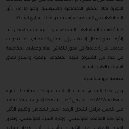
التجارية تجاه القضايا الاجتماعية والسياسية، وهو ما عزز تأثير
المقاطعات في السمعة المؤسسية والأداء التجاري للشركات.
كما أظهرت المقاطعات المرتبطة بحرب غزة سرعة انتقال تأثير
الأزمات من المجال السياسي إلى المجال الاقتصادي، حيث تحولت
علامات تجارية عالمية إلى محور للنقاش العام وحملات المقاطعة
في عدد من الأسواق نتيجة الضغوط الرقمية واتساع نطاق
الحملات العابرة للحدود.
سمعة جيوسياسية
وفي هذا السياق، قدمت الدراسة نموذجًا استراتيجيًا طورته
W7Worldwide تحت مسمى “إطار السمعة الجيوسياسية”، يعتمد
على خمس مراحل تشمل الرصد المبكر للمخاطر، وتقييم التأثير،
ومواءمة الموقف المؤسسي، وإدارة السرد المؤسسي، وتعزيز
الثقة والتعافي بعد الأزمات. وأوضحت أن الإطار يساعد