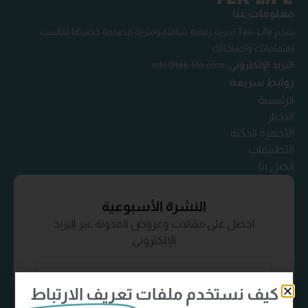
معلومات عنا
تقدم Tek-Life تجربة رقمية شاملة ومثرية مصممة خصيصًا لتناسب
اهتماماتك واحتياجاتك.
البريد الإلكتروني:
info@tek-life.com
روابط سريعة
الرئيسية
الاخبار
الأجهزة الذكية
التطبيقات
اتصل بنا
النشرة الأسبوعية
احصل على مقالات وعروض المدونة عبر البريد
الإلكتروني
كيف نستخدم ملفات
تعريف الارتباط