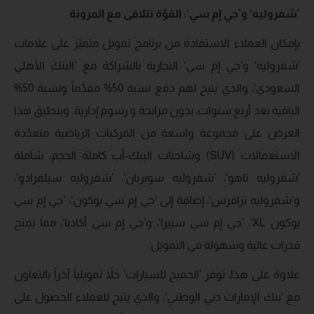
’شفروليه‘ و’جي إم سي‘: القوّة تتلاقى مع المرونة
بإمكان العملاء الاستفادة من برنامج تمويل متميّز على علامات
’شفروليه‘ و’جي إم سي‘ التجارية بالشراكة مع ’البنك الأهلي
السعودي‘، والذي يتيح لهم دفع نسبة 50% مقدَّماً ونسبة 50%
الباقية بعد أربع سنوات، بدون مرابحة و رسوم إدارية. وينطبق هذا
العرض على مجموعة واسعة من المركبات الرياضية متعدّدة
الاستعمالات (SUV) وشاحنات البيك-أب كاملة الحجم، شاملة
’شفروليه تاهو‘، ’شفروليه سوبربان‘، ’شفروليه سيلفرادو‘،
و’شفروليه ترافرس‘، إضافة إلى ’جي إم سي يوكون‘، ’جي إم سي
يوكون XL‘، ’جي إم سي سييرا‘، و’جي إم سي أكاديا‘، مما يمنح
قدرات عالية وسهولة في التمويل.
علاوة على هذا، توفر ’الجميح للسيارات‘ حلاً تمويلياً آخراً بالتعاون
مع ’بنك الإمارات دبي الوطني‘، والذي يتيح للعملاء الحصول على