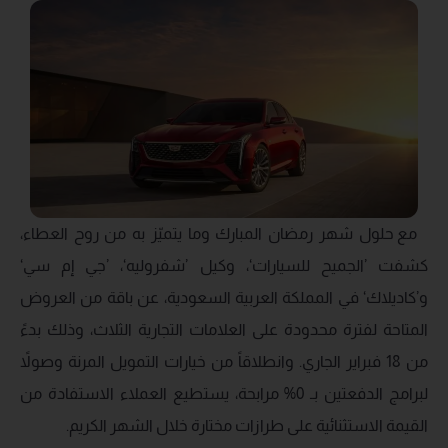
مع حلول شهر رمضان المبارك وما يتميّز به من روح العطاء،
كشفت ’الجميح للسيارات‘، وكيل ’شفروليه‘، ’جي إم سي‘
و’كاديلاك‘ في المملكة العربية السعودية، عن باقة من العروض
المتاحة لفترة محدودة على العلامات التجارية الثلاث، وذلك بدءً
من 18 فبراير الجاري. وانطلاقاً من خيارات التمويل المرنة وصولاً
لبرامج الدفعتين بـ 0% مرابحة، يستطيع العملاء الاستفادة من
القيمة الاستثنائية على طرازات مختارة خلال الشهر الكريم.