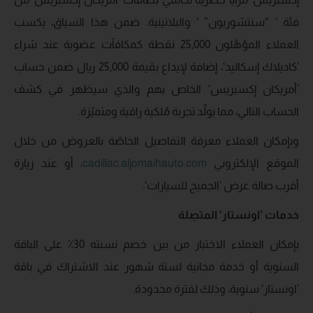
فئة ’ “سنتشوريون” ‘ والبلاتينية. ضمن هذا السياق، يكسب
العملاء المؤهَّلون 25,000 نقطة كمكافآت عضوية عند شراء
’كاديلاك إسكاليد‘، إضافة لإيداع بقيمة 25,000 ريال ضمن حساب
’أمريكان إكسبريس‘ الخاص بهم والذي سيظهر في كشف
الحساب التالي، مما يولِّد تجربة مُلكية راقية ومتميّزة.
وبإمكان العملاء معرفة التفاصيل الخاصّة بالعروض من خلال
الموقع الإلكتروني
cadillac.aljomaihauto.com
، أو عند زيارة
أقرب صالة عرض ’الجميح للسيارات‘.
خدمات ’اونستار‘ المتصِلة
بإمكان العملاء الاختيار من بين خصم نسبته 30٪ على الباقة
السنوية أو خدمة مجانية لستة شهور عند الاشتراك في باقة
’اونستار‘ سنوية، وذلك لفترة محدودة.