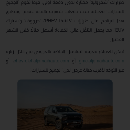
طرازات ’شفروليه‘ مختارة بدون دفعة أولى، فيما تقوم ’الجميح
للسيارات‘ بتغطية ست دفعات شهرية بالنيابة عنهم. وينطبق
هذا البرنامج على طرازات ’كابتيفا PHEV‘، ’جرووف‘ و’سبارك
EUV‘، مما يجعل التنقّل عالي الكفاءة أسهل منالاً خلال الشهر
الفضيل.
يُمكِن للعملاء معرفة التفاصيل الخاصّة بالعروض من خلال زيارة
gmc.aljomaihauto.com
أو
chevrolet.aljomaihauto.com
، أو
عبر التوجّه لأقرب صالة عرض لدى ’الجميح للسيارات‘.