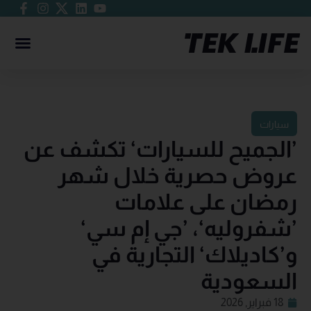
سيارات
’الجميح للسيارات‘ تكشف عن
عروض حصرية خلال شهر
رمضان على علامات
’شفروليه‘، ’جي إم سي‘
و’كاديلاك‘ التجارية في
السعودية
18 فبراير, 2026