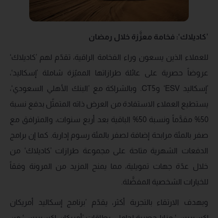
’كاديلاك‘: فخامة معزَّزة خلال رمضان
للعملاء الذين يسعون وراء الفخامة الراقية، تقدّم لهم ’كاديلاك‘
عروضاً حصرية على عائلة طرازاتها المميّزة شاملة ’إسكاليد‘،
’إسكاليد ESV‘ وCT5. وبالشراكة مع ’البنك الأهلي السعودي‘،
يستطيع العملاء الاستفادة من العرض ذاته المتمثّل بدفع نسبة
50% مقدَّماً ونسبة 50% الباقية بعد أربع سنوات، والمترافق مع
صفر بالمئة مرابحة إضافة لصفر بالمئة رسوم إدارية. كما إن برامج
الدفعات الشهرية متاحة على مجموعة طرازات ’كاديلاك‘ من
خلال عدّة جهات تمويلية، مما يمنح المزيد من المرونة وفقاً
للخيارات الشخصية المفضَّلة.
وبهدف الارتقاء بالتجربة أكثر، يقدّم ’برنامج إسكاليد أمريكان
إكسبريس‘ مزايا حصرية لحاملي بطاقات ’أمريكان إكسبريس‘ من